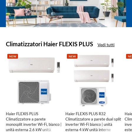
Prodotti
Climatizzatori Haier FLEXIS PLUS
Vedi tutti
in
evidenza
NEW
NEW
N
Haier FLEXIS PLUS
Haier FLEXIS PLUS R32
Hai
Climatizzatore a parete
Climatizzatore a parete dual split
Clim
monosplit inverter Wi-Fi, bianco |
inverter Wi-Fi bianco | unità
inve
unità esterna 2.6 kW unità
esterna 4 kW unità interne
este