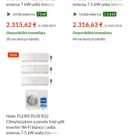
esterna 7 kW unità interne
esterna 7.5 kW unità interne
7000+7000+7000 BTU
7000+15000 BTU
Unità esterna:
7 kW
Unità esterna:
7,5 kW
3U70S2SR3FA+AS[20|20|20]S2SF1FA-
4U75S2SR5FA+AS[20|42]S2SF1FA-
MW3
MW3
2.315,62 €
2.316,63 €
5.758,40 €
5.765,72 €
Disponibilità immediata
Disponibilità immediata
30 varianti prodotto
40 varianti prodotto
NEW
Haier FLEXIS PLUS R32
Climatizzatore a parete trial split
inverter Wi-Fi bianco | unità
esterna 7.5 kW unità interne
7000+7000+7000 BTU