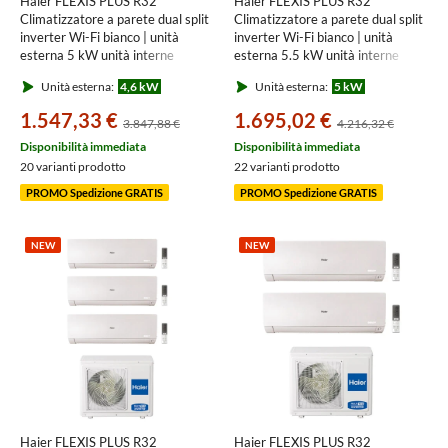
Haier FLEXIS PLUS R32
Haier FLEXIS PLUS R32
Climatizzatore a parete dual split
Climatizzatore a parete dual split
inverter Wi-Fi bianco | unità
inverter Wi-Fi bianco | unità
esterna 5 kW unità interne
esterna 5.5 kW unità interne
7000+7000 BTU
7000+9000 BTU
Unità esterna:
4,6 kW
Unità esterna:
5 kW
2U50S2SM1FA+AS[20|20]S2SF1FA-
3U55S2SR5FA+AS[20|25]S2SF1FA-
MW3
MW3
1.547,33 €
1.695,02 €
3.847,88 €
4.216,32 €
Disponibilità immediata
Disponibilità immediata
20 varianti prodotto
22 varianti prodotto
PROMO Spedizione GRATIS
PROMO Spedizione GRATIS
NEW
NEW
Haier FLEXIS PLUS R32
Haier FLEXIS PLUS R32