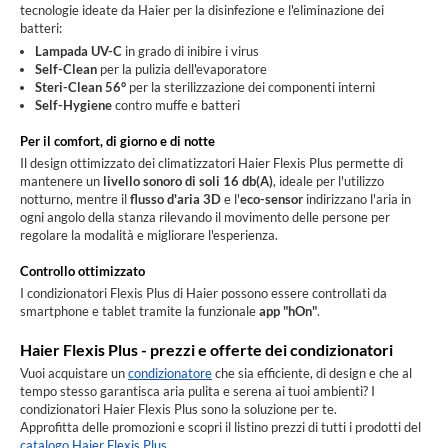
tecnologie ideate da Haier per la disinfezione e l'eliminazione dei
batteri:
Lampada UV-C
in grado di inibire i virus
Self-Clean
per la pulizia dell'evaporatore
Steri-Clean 56°
per la sterilizzazione dei componenti interni
Self-Hygiene
contro muffe e batteri
Per il comfort, di giorno e di notte
Il design ottimizzato dei climatizzatori Haier Flexis Plus permette di
mantenere un
livello sonoro di soli 16 db(A)
, ideale per l'utilizzo
notturno, mentre il
flusso d'aria 3D
e l'
eco-sensor
indirizzano l'aria in
ogni angolo della stanza rilevando il movimento delle persone per
regolare la modalità e migliorare l'esperienza.
Controllo ottimizzato
I condizionatori Flexis Plus di Haier possono essere controllati da
smartphone e tablet tramite la funzionale
app "hOn"
.
Haier Flexis Plus - prezzi e offerte dei condizionatori
Vuoi acquistare un
condizionatore
che sia efficiente, di design e che al
tempo stesso garantisca aria pulita e serena ai tuoi ambienti? I
condizionatori Haier Flexis Plus sono la soluzione per te.
Approfitta delle promozioni e scopri il listino prezzi di tutti i prodotti del
catalogo Haier Flexis Plus
.