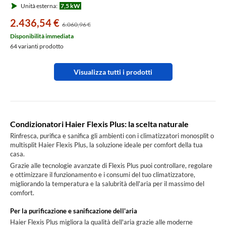
Unità esterna:
7,5 kW
4U75S2SR5FA+AS[20|20|20]S2SF1FA-
MW3
2.436,54 €
6.060,96 €
Disponibilità immediata
64 varianti prodotto
Visualizza tutti i prodotti
Condizionatori Haier Flexis Plus: la scelta naturale
Rinfresca, purifica e sanifica gli ambienti con i climatizzatori monosplit o
multisplit Haier Flexis Plus, la soluzione ideale per comfort della tua
casa.
Grazie alle tecnologie avanzate di Flexis Plus puoi controllare, regolare
e ottimizzare il funzionamento e i consumi del tuo climatizzatore,
migliorando la temperatura e la salubrità dell'aria per il massimo del
comfort.
Per la purificazione e sanificazione dell'aria
Haier Flexis Plus migliora la qualità dell'aria grazie alle moderne