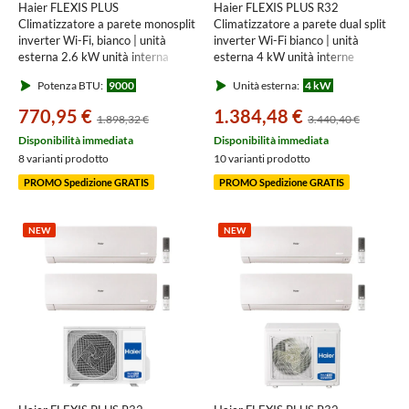
Haier FLEXIS PLUS
Haier FLEXIS PLUS R32
Climatizzatore a parete monosplit
Climatizzatore a parete dual split
inverter Wi-Fi, bianco | unità
inverter Wi-Fi bianco | unità
esterna 2.6 kW unità interna
esterna 4 kW unità interne
9000 BTU 1U25S2SM1FA-
7000+7000 BTU
Potenza BTU:
9000
Unità esterna:
4 kW
2+AS25S2SF1FA-MW3
2U40S2SM1FA+AS[20|20]S2SF1FA
MW3
770,95 €
1.384,48 €
1.898,32 €
3.440,40 €
Disponibilità immediata
Disponibilità immediata
8 varianti prodotto
10 varianti prodotto
PROMO Spedizione GRATIS
PROMO Spedizione GRATIS
NEW
NEW