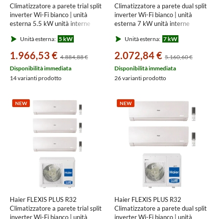
Climatizzatore a parete trial split
Climatizzatore a parete dual split
inverter Wi-Fi bianco | unità
inverter Wi-Fi bianco | unità
esterna 5.5 kW unità interne
esterna 7 kW unità interne
7000+7000+7000 BTU
7000+12000 BTU
Unità esterna:
5 kW
Unità esterna:
7 kW
3U55S2SR3FA+AS[20|20|20]S2SF1FA-
3U70S2SR5FA+AS[20|35]S2SF1FA-
MW3
MW3
1.966,53 €
2.072,84 €
4.884,88 €
5.160,60 €
Disponibilità immediata
Disponibilità immediata
14 varianti prodotto
26 varianti prodotto
NEW
NEW
Haier FLEXIS PLUS R32
Haier FLEXIS PLUS R32
Climatizzatore a parete trial split
Climatizzatore a parete dual split
inverter Wi-Fi bianco | unità
inverter Wi-Fi bianco | unità