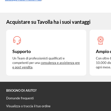
Acquistare su Tavolla ha i suoi vantaggi
Supporto
Ampio 
Un Team di professionisti qualificati e
Con oltre 
competenti per una
consulenza e assistenza pre
10.000 dis
e post vendita
.
ogni mese.
BISOGNO DI AIUTO?
Domande frequenti
Visualizza o traccia il tuo ordine