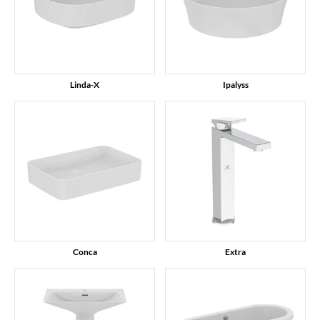
Linda-X
Ipalyss
Conca
Extra