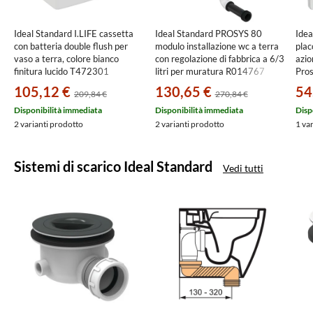
Ideal Standard I.LIFE cassetta
Ideal Standard PROSYS 80
Ide
con batteria double flush per
modulo installazione wc a terra
plac
vaso a terra, colore bianco
con regolazione di fabbrica a 6/3
azio
finitura lucido T472301
litri per muratura R014767
Pros
105,12 €
130,65 €
54
209,84 €
270,84 €
Disponibilità immediata
Disponibilità immediata
Disp
2 varianti prodotto
2 varianti prodotto
1 va
Sistemi di scarico Ideal Standard
Vedi tutti