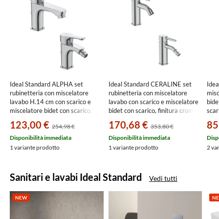
Ideal Standard ALPHA set
Ideal Standard CERALINE set
Ide
rubinetteria con miscelatore
rubinetteria con miscelatore
mis
lavabo H.14 cm con scarico e
lavabo con scarico e miscelatore
bide
miscelatore bidet con scarico,
bidet con scarico, finitura cromo
scar
finitura cromo SETALPH01
SETCE002
cro
123,00 €
170,68 €
85
254,98 €
353,80 €
Disponibilità immediata
Disponibilità immediata
Disp
1 variante prodotto
1 variante prodotto
2 va
Sanitari e lavabi Ideal Standard
Vedi tutti
NEW
N