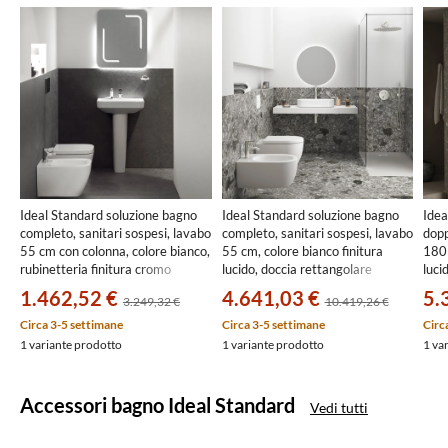
Ideal Standard soluzione bagno
Ideal Standard soluzione bagno
Idea
completo, sanitari sospesi, lavabo
completo, sanitari sospesi, lavabo
dopp
55 cm con colonna, colore bianco,
55 cm, colore bianco finitura
180 
rubinetteria finitura cromo
lucido, doccia rettangolare
luci
SING12
140x70 cm, colore grigio
120x
1.462,52 €
4.641,03 €
5.
3.249,32 €
10.419,26 €
cemento finitura pietra opaco,
ceme
rubinetteria finitura silver storm
rubi
Circa 3-5 settimane
Circa 3-5 settimane
Circ
SING7
SIN
1 variante prodotto
1 variante prodotto
1 va
Accessori bagno Ideal Standard
Vedi tutti