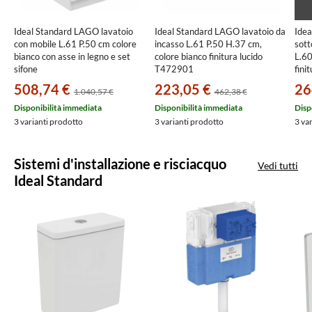
Ideal Standard LAGO lavatoio
Ideal Standard LAGO lavatoio da
Ide
con mobile L.61 P.50 cm colore
incasso L.61 P.50 H.37 cm,
sott
bianco con asse in legno e set
colore bianco finitura lucido
L.60
sifone
T472901
fini
T472901+J0029PW+152.885.11.1
508,74 €
223,05 €
26
1.040,57 €
462,38 €
Disponibilità immediata
Disponibilità immediata
Disp
3 varianti prodotto
3 varianti prodotto
3 va
Sistemi d'installazione e risciacquo
Vedi tutti
Ideal Standard