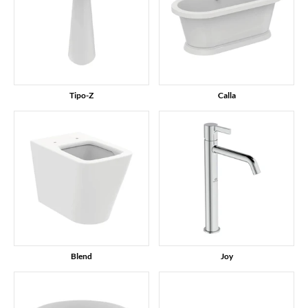
Tipo-Z
Calla
Blend
Joy