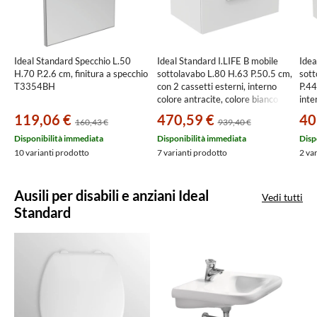
Ideal Standard Specchio L.50
Ideal Standard I.LIFE B mobile
Idea
H.70 P.2.6 cm, finitura a specchio
sottolavabo L.80 H.63 P.50.5 cm,
sott
T3354BH
con 2 cassetti esterni, interno
P.44
colore antracite, colore bianco
inte
finitura opaco T5272DU
colo
119,06 €
470,59 €
40
160,43 €
939,40 €
T5
Disponibilità immediata
Disponibilità immediata
Disp
10 varianti prodotto
7 varianti prodotto
2 va
Ausili per disabili e anziani Ideal
Vedi tutti
Standard