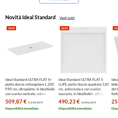
Novità Ideal Standard
Vedi tutti
NEW
NEW
N
Ideal Standard ULTRA FLAT S+
Ideal Standard ULTRA FLAT S
Ide
piatto doccia rettangolare L.200
I.LIFE piatto doccia quadrato 120
bide
P.90 cm, ultrapiatto, in IdealSolid,
cm, antiscivolo e con scarico
del 
con scarico centrale, colore
nascosto, in IdealSolid+, effetto
fini
bianco finitura opaco T5618FR
pietra, colore bianco finitura
509,87 €
490,23 €
25
1.115,69 €
1.016,26 €
opaco T5242FR
Disponibilità immediata
Disponibilità immediata
Disp