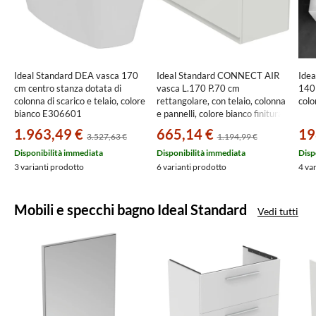
Ideal Standard DEA vasca 170
Ideal Standard CONNECT AIR
Ide
cm centro stanza dotata di
vasca L.170 P.70 cm
140 
colonna di scarico e telaio, colore
rettangolare, con telaio, colonna
col
bianco E306601
e pannelli, colore bianco finitura
lucido T361801
1.963,49 €
665,14 €
19
3.527,63 €
1.194,99 €
Disponibilità immediata
Disponibilità immediata
Disp
3 varianti prodotto
6 varianti prodotto
4 va
Mobili e specchi bagno Ideal Standard
Vedi tutti