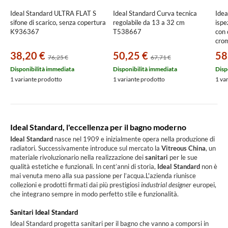
Ideal Standard ULTRA FLAT S
Ideal Standard Curva tecnica
Idea
sifone di scarico, senza copertura
regolabile da 13 a 32 cm
ispe
K936367
T538667
con 
cro
38,20 €
50,25 €
58
76,25 €
67,71 €
Disponibilità immediata
Disponibilità immediata
Disp
1 variante prodotto
1 variante prodotto
1 va
Ideal Standard, l'eccellenza per il bagno moderno
Ideal Standard
nasce nel 1909 e inizialmente opera nella produzione di
radiatori. Successivamente introduce sul mercato la
Vitreous China
, un
materiale rivoluzionario nella realizzazione dei
sanitari
per le sue
qualità estetiche e funzionali. In cent’anni di storia,
Ideal Standard
non è
mai venuta meno alla sua passione per l’acqua.L'azienda riunisce
collezioni e prodotti firmati dai più prestigiosi
industrial designer
europei,
che integrano sempre in modo perfetto stile e funzionalità.
Sanitari Ideal Standard
Ideal Standard progetta sanitari per il bagno che vanno a comporsi in