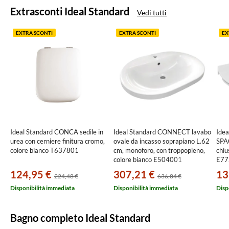
Extrasconti Ideal Standard
Vedi tutti
EXTRA SCONTI
EXTRA SCONTI
EX
Ideal Standard CONCA sedile in
Ideal Standard CONNECT lavabo
Ide
urea con cerniere finitura cromo,
ovale da incasso soprapiano L.62
SPAC
colore bianco T637801
cm, monoforo, con troppopieno,
chiu
colore bianco E504001
E77
124,95 €
307,21 €
13
224,48 €
636,84 €
Disponibilità immediata
Disponibilità immediata
Disp
Bagno completo Ideal Standard