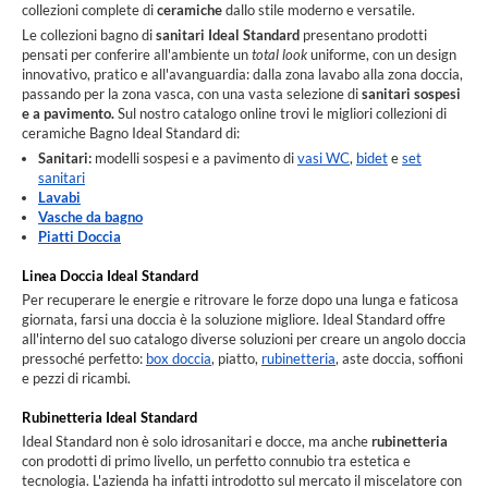
collezioni complete di
ceramiche
dallo stile moderno e versatile.
Le collezioni bagno di
sanitari Ideal Standard
presentano prodotti
pensati per conferire all'ambiente un
total look
uniforme, con un design
innovativo, pratico e all'avanguardia: dalla zona lavabo alla zona doccia,
passando per la zona vasca, con una vasta selezione di
sanitari sospesi
e a pavimento.
Sul nostro catalogo online trovi le migliori collezioni di
ceramiche Bagno Ideal Standard di:
Sanitari:
modelli sospesi e a pavimento di
vasi WC
,
bidet
e
set
sanitari
Lavabi
Vasche da bagno
Piatti Doccia
Linea Doccia Ideal Standard
Per recuperare le energie e ritrovare le forze dopo una lunga e faticosa
giornata, farsi una doccia è la soluzione migliore. Ideal Standard offre
all'interno del suo catalogo diverse soluzioni per creare un angolo doccia
pressoché perfetto:
box doccia
, piatto,
rubinetteria
, aste doccia, soffioni
e pezzi di ricambi.
Rubinetteria Ideal Standard
Ideal Standard non è solo idrosanitari e docce, ma anche
rubinetteria
con prodotti di primo livello, un perfetto connubio tra estetica e
tecnologia. L'azienda ha infatti introdotto sul mercato il miscelatore con