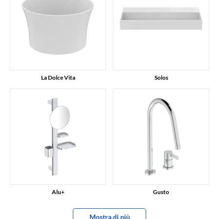
La Dolce Vita
Solos
Alu+
Gusto
Mostra di più