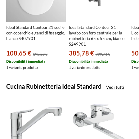
Ideal Standard Contour 21 sedile
Ideal Standard Contour 21
Idea
con coperchio e ganci di fissaggio,
lavabo con foro centrale per la
L co
bianco S407901
rubinetteria 65 x 55 cm, bianco
bide
S249901
108,65 €
385,78 €
50
195,20 €
799,71 €
Disponibilità immediata
Disponibilità immediata
Disp
1 variante prodotto
1 variante prodotto
1 va
Cucina Rubinetteria Ideal Standard
Vedi tutti