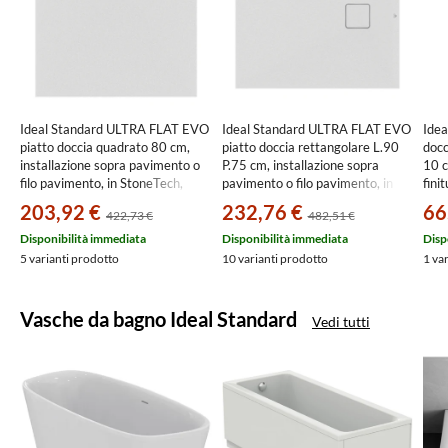
Ideal Standard ULTRA FLAT EVO
Ideal Standard ULTRA FLAT EVO
Ide
piatto doccia quadrato 80 cm,
piatto doccia rettangolare L.90
doc
installazione sopra pavimento o
P.75 cm, installazione sopra
10 c
filo pavimento, in StoneTech,
pavimento o filo pavimento, in
fin
antiscivolo, colore bianco seta
StoneTech, antiscivolo, con
203,92 €
232,76 €
66
422,73 €
482,51 €
finitura opaco T5426FO
scarico sul lato corto, colore
bianco seta finitura opaco
Disponibilità immediata
Disponibilità immediata
Disp
T5445FO
5 varianti prodotto
10 varianti prodotto
1 va
Vasche da bagno Ideal Standard
Vedi tutti