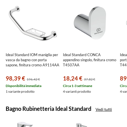
Ideal Standard IOM maniglia per
Ideal Standard CONCA
Ide
vasca da bagno con porta
appendino singolo, finitura cromo
port
sapone, finitura cromo A9114AA
T4507AA
T44
98,39 €
18,24 €
89
196,42 €
37,82 €
Disponibilità immediata
Circa 1-3 settimane
Circ
1 variante prodotto
4 varianti prodotto
4 va
Bagno Rubinetteria Ideal Standard
Vedi tutti