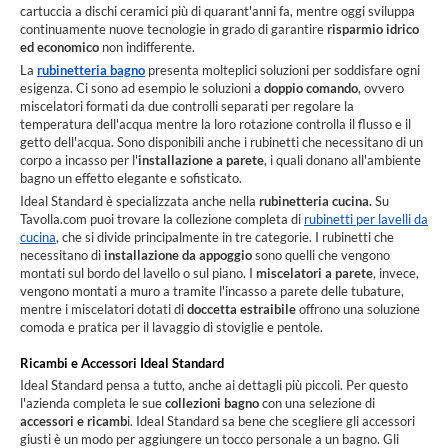
cartuccia a dischi ceramici più di quarant'anni fa, mentre oggi sviluppa
continuamente nuove tecnologie in grado di garantire
risparmio idrico
ed economico
non indifferente.
La
rubinetteria bagno
presenta molteplici soluzioni per soddisfare ogni
esigenza. Ci sono ad esempio le soluzioni a
doppio comando
, ovvero
miscelatori formati da due controlli separati per regolare la
temperatura dell'acqua mentre la loro rotazione controlla il flusso e il
getto dell'acqua. Sono disponibili anche i rubinetti che necessitano di un
corpo a incasso per l'
installazione a parete
, i quali donano all'ambiente
bagno un effetto elegante e sofisticato.
Ideal Standard è specializzata anche nella
rubinetteria cucina.
Su
Tavolla.com puoi trovare la collezione completa di
rubinetti per lavelli da
cucina
, che si divide principalmente in tre categorie. I rubinetti che
necessitano di
installazione da appoggio
sono quelli che vengono
montati sul bordo del lavello o sul piano. I
miscelatori a parete
, invece,
vengono montati a muro a tramite l'incasso a parete delle tubature,
mentre i miscelatori dotati di
doccetta estraibile
offrono una soluzione
comoda e pratica per il lavaggio di stoviglie e pentole.
Ricambi e Accessori Ideal Standard
Ideal Standard pensa a tutto, anche ai dettagli più piccoli. Per questo
l'azienda completa le sue
collezioni bagno
con una selezione di
accessori e ricamb
i. Ideal Standard sa bene che scegliere gli accessori
giusti è un modo per aggiungere un tocco personale a un bagno. Gli