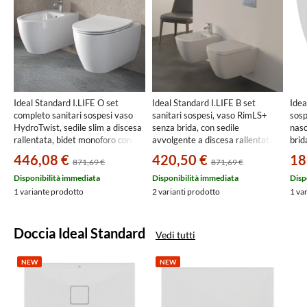
Ideal Standard I.LIFE O set
Ideal Standard I.LIFE B set
Idea
completo sanitari sospesi vaso
sanitari sospesi, vaso RimLS+
sosp
HydroTwist, sedile slim a discesa
senza brida, con sedile
nasc
rallentata, bidet monoforo con
avvolgente a discesa rallentata,
brid
troppopieno, colore bianco
bidet monoforo con troppopieno,
T56
446,08 €
420,50 €
18
871,69 €
871,69 €
finitura lucido
colore bianco finitura lucido
T568001+T568101+T572401
T461401+T461501+T468301
Disponibilità immediata
Disponibilità immediata
Disp
1 variante prodotto
2 varianti prodotto
1 va
Doccia Ideal Standard
Vedi tutti
NEW
NEW