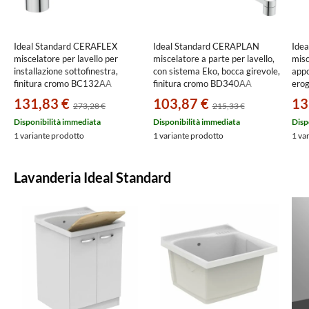
Ideal Standard CERAFLEX
Ideal Standard CERAPLAN
Ide
miscelatore per lavello per
miscelatore a parte per lavello,
mis
installazione sottofinestra,
con sistema Eko, bocca girevole,
appo
finitura cromo BC132AA
finitura cromo BD340AA
erog
cro
131,83 €
103,87 €
13
273,28 €
215,33 €
Disponibilità immediata
Disponibilità immediata
Disp
1 variante prodotto
1 variante prodotto
1 va
Lavanderia Ideal Standard