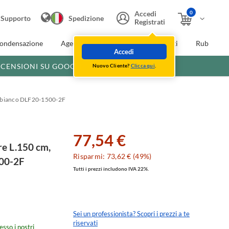
0
Accedi
Supporto
Spedizione
Registrati
condensazione
Agevolazioni fiscali
Extra Sconti
Rubinette
Accedi
ECENSIONI SU GOOGLE
Nuovo Cliente?
Clicca qui
.
ore bianco DLF20-1500-2F
77,54 €
re L.150 cm,
Risparmi: 73,62 € (49%)
500-2F
Tutti i prezzi includono IVA 22%.
Sei un professionista? Scopri i prezzi a te
riservati
esso i nostri