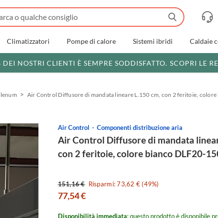
Climatizzatori
Pompe di calore
Sistemi ibridi
Caldaie 
% DEI NOSTRI CLIENTI È SEMPRE SODDISFATTO.
SCOPRI LE R
Plenum
Air Control Diffusore di mandata lineare L.150 cm, con 2 feritoie, col
Air Control
Componenti distribuzione aria
Air Control Diffusore di mandata linea
con 2 feritoie, colore bianco DLF20-1
151,16 €
Risparmi: 73,62 € (49%)
77,54 €
Disponibilità immediata
: questo prodotto è disponibile pr