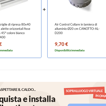
riglie di ripresa 80x40
Air Control Collare in lamiera di
 alette orizzontali fisse
alluminio Ø20 cm CANOTTO-AL-
a 45° colore bianco
D200
400
€
9,70 €
 immediata
Disponibilità immediata