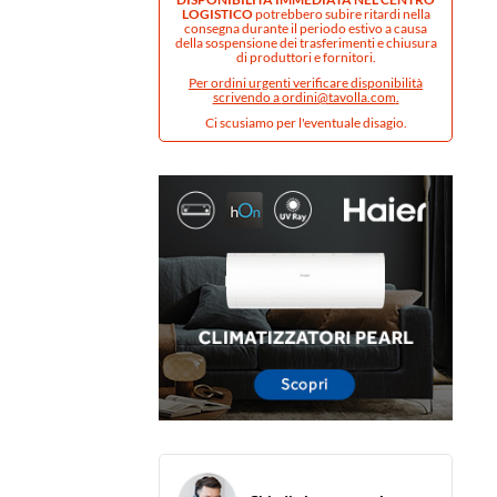
LOGISTICO
potrebbero subire ritardi nella
consegna durante il periodo estivo a causa
della sospensione dei trasferimenti e chiusura
di produttori e fornitori.
Per ordini urgenti verificare disponibilità
scrivendo a
ordini@tavolla.com
.
Ci scusiamo per l'eventuale disagio.