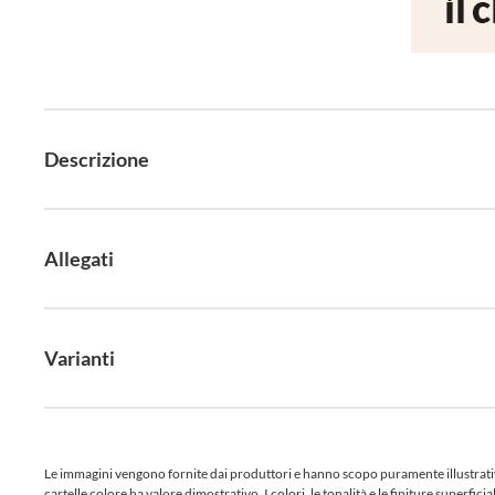
Descrizione
Allegati
Varianti
Le immagini vengono fornite dai produttori e hanno scopo puramente illustrativo.
cartelle colore ha valore dimostrativo. I colori, le tonalità e le finiture superf