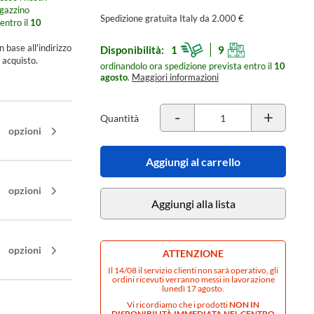
agazzino
Spedizione gratuita Italy da 2.000 €
entro il
10
n base all'indirizzo
Disponibilità:
1
9
 acquisto.
ordinandolo ora spedizione prevista entro il
10
agosto
.
Maggiori informazioni
-
+
Quantità
opzioni
Aggiungi al carrello
opzioni
Aggiungi alla lista
opzioni
ATTENZIONE
Il 14/08 il servizio clienti non sarà operativo, gli
ordini ricevuti verranno messi in lavorazione
lunedì 17 agosto.
Vi ricordiamo che i prodotti
NON IN
DISPONIBILITÀ IMMEDIATA NEL CENTRO