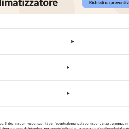
 Si declina ogni responsabilità per l'eventuale mancata corrispondenza tra immagini e te
iciali riportate sono da intendersi puramente indicative. La resa cromatica dipende dal ma