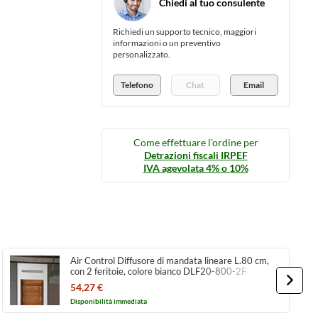
Chiedi al tuo consulente
Richiedi un supporto tecnico, maggiori
informazioni o un preventivo
personalizzato.
Telefono
Chat
Email
Come effettuare l'ordine per
Detrazioni fiscali IRPEF
IVA agevolata 4% o 10%
Air Control Diffusore di mandata lineare L.80 cm,
con 2 feritoie, colore bianco DLF20-800-2F
54,27 €
Disponibilità immediata