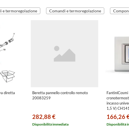
 e termoregolazione
Comandi e termoregolazione
Componen
va diretta
Beretta pannello controllo remoto
FantiniCosmi 
20083259
cronotermost
incasso unive
1,5 V) CH14
282,88 €
166,26 
Disponibilità immediata
Disponibilità 