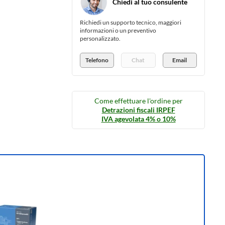
Chiedi al tuo consulente
Richiedi un supporto tecnico, maggiori
informazioni o un preventivo
personalizzato.
Telefono
Chat
Email
Come effettuare l'ordine per
Detrazioni fiscali IRPEF
IVA agevolata 4% o 10%