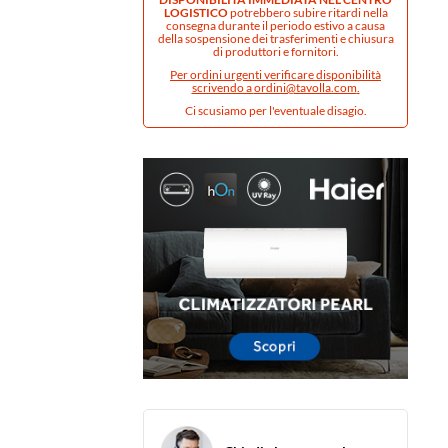
LOGISTICO
potrebbero subire ritardi nella
consegna durante il periodo estivo a causa
della sospensione dei trasferimenti e chiusura
di produttori e fornitori.
Per ordini urgenti verificare disponibilità
scrivendo a
ordini@tavolla.com
.
Ci scusiamo per l'eventuale disagio.