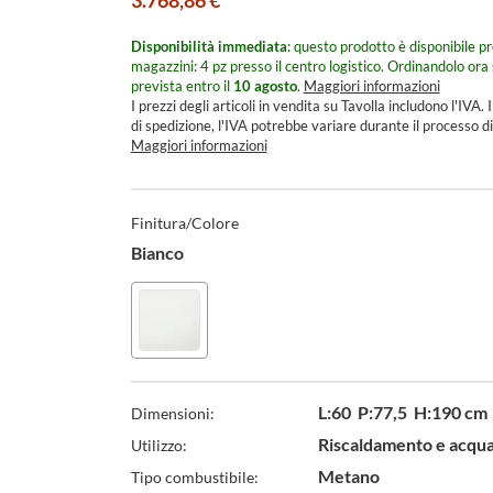
3.768,86 €
Disponibilità immediata
: questo prodotto è disponibile pr
magazzini: 4 pz presso il centro logistico.
Ordinandolo ora 
prevista entro il
10 agosto
.
Maggiori informazioni
I prezzi degli articoli in vendita su Tavolla includono l'IVA. I
di spedizione, l'IVA potrebbe variare durante il processo di
Maggiori informazioni
Specifiche
Tecniche
Finitura/Colore
Bianco
Finitura/Colore
Bianco
L:60 P:77,5 H:190 cm
Dimensioni:
Riscaldamento e acqua
Utilizzo:
Metano
Tipo combustibile: