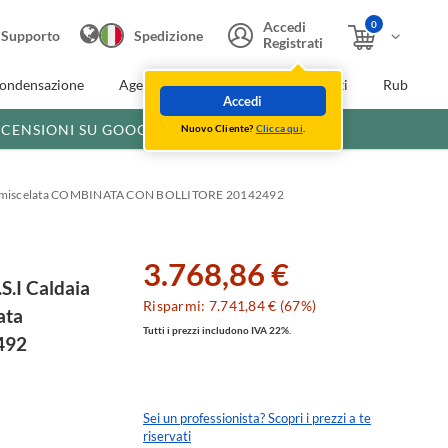
0
Accedi
Supporto
Spedizione
Registrati
condensazione
Agevolazioni fiscali
Extra Sconti
Rubinette
Accedi
ECENSIONI SU GOOGLE
Nuovo Cliente?
Clicca qui
.
 premiscelata COMBINATA CON BOLLITORE 20142492
3.768,86 €
.I Caldaia
Risparmi: 7.741,84 € (67%)
ata
Tutti i prezzi includono IVA 22%.
492
Sei un professionista? Scopri i prezzi a te
riservati