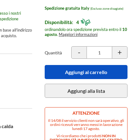
Spedizione gratuita Italy
(Escluso zone disagiate)
esso i nostri
spedizione
Disponibilità:
4
ordinandolo ora spedizione prevista entro il
10
n base all'indirizzo
agosto
.
Maggiori informazioni
 acquisto.
-
+
Quantità
Aggiungi al carrello
Aggiungi alla lista
ATTENZIONE
Il 14/08 il servizio clienti non sarà operativo, gli
ordini ricevuti verranno messi in lavorazione
 calda
lunedì 17 agosto.
Vi ricordiamo che i prodotti
NON IN
DISPONIBILITÀ IMMEDIATA NEL CENTRO