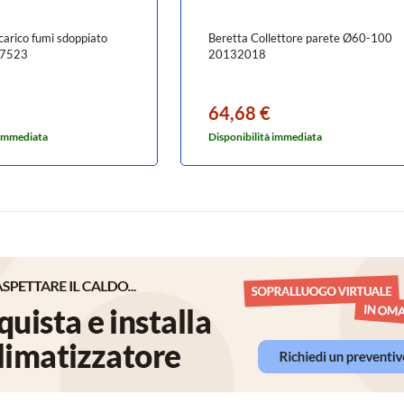
scarico fumi sdoppiato
Beretta Collettore parete Ø60-100
37523
20132018
64,68 €
 immediata
Disponibilità immediata