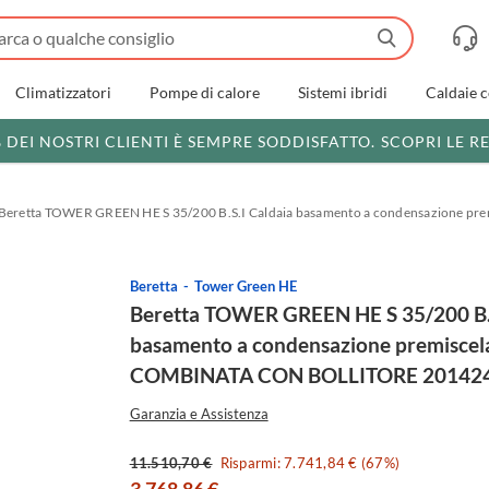
Climatizzatori
Pompe di calore
Sistemi ibridi
Caldaie 
% DEI NOSTRI CLIENTI È SEMPRE SODDISFATTO.
SCOPRI LE R
Beretta TOWER GREEN HE S 35/200 B.S.I Caldaia basamento a condensazione
Beretta
Tower Green HE
Beretta TOWER GREEN HE S 35/200 B.S
basamento a condensazione premiscel
COMBINATA CON BOLLITORE 20142
Garanzia e Assistenza
11.510,70 €
Risparmi: 7.741,84 € (67%)