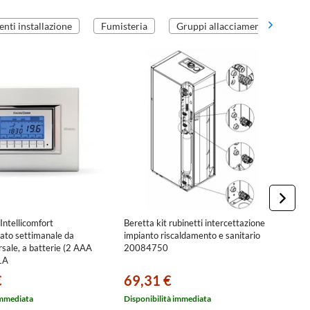
ti installazione
Fumisteria
Gruppi allacciamenti
Kit
Intellicomfort
Beretta kit rubinetti intercettazione
B
ato settimanale da
impianto riscaldamento e sanitario
2
rsale, a batterie (2 AAA
20084750
1A
€
69,31 €
6
immediata
Disponibilità immediata
Di