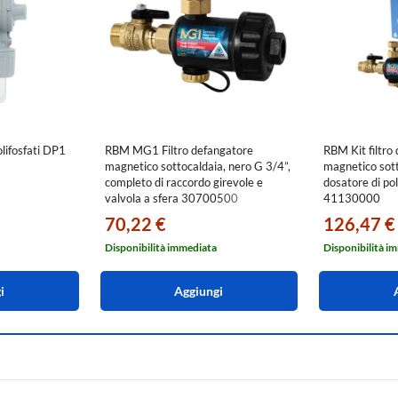
lifosfati DP1
RBM MG1 Filtro defangatore
RBM Kit filtro
magnetico sottocaldaia, nero G 3/4”,
magnetico sot
completo di raccordo girevole e
dosatore di po
valvola a sfera 30700500
41130000
70,22 €
126,47 €
Disponibilità immediata
Disponibilità i
i
Aggiungi