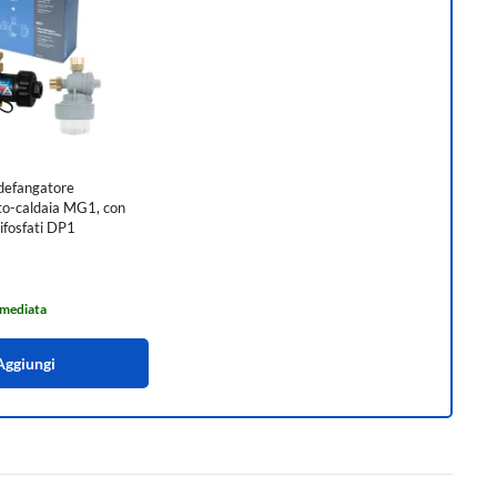
 defangatore
to-caldaia MG1, con
lifosfati DP1
mmediata
Aggiungi