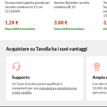
Tecnosystemi pipetta grande per
Aermec Bacinella raccolta
Te
raccolta condensa H.3.5 cm
condensa BC10
Su
11126004
es
13
1,28 €
3,88 €
3
Disponibilità immediata
Disponibilità immediata
Di
Acquistare su Tavolla ha i suoi vantaggi
Supporto
Ampio 
Un Team di professionisti qualificati e
Con oltre 
competenti per una
consulenza e assistenza pre
10.000 dis
e post vendita
.
ogni mese.