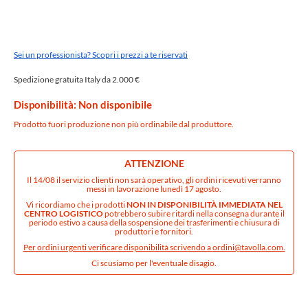
Sei un professionista? Scopri i prezzi a te riservati
Spedizione gratuita Italy da 2.000 €
Disponibilità: Non disponibile
Prodotto fuori produzione non più ordinabile dal produttore.
ATTENZIONE
Il 14/08 il servizio clienti non sarà operativo, gli ordini ricevuti verranno
messi in lavorazione lunedì 17 agosto.
Vi ricordiamo che i prodotti
NON IN DISPONIBILITÀ IMMEDIATA NEL
CENTRO LOGISTICO
potrebbero subire ritardi nella consegna durante il
periodo estivo a causa della sospensione dei trasferimenti e chiusura di
produttori e fornitori.
Per ordini urgenti verificare disponibilità scrivendo a
ordini@tavolla.com
.
Ci scusiamo per l'eventuale disagio.