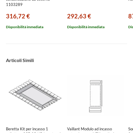
1103289
316,72 €
292,63 €
8
Disponibilità immediata
Disponibilità immediata
Di
Articoli Simili
Beretta Kit per incasso 1
Vaillant Modulo ad incasso
So