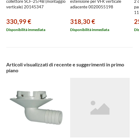
collettore SCF-25/4B (montaggio
estensione per VFK verticale
2 
verticale) 20145347
adiacente 0020055198
par
11
330,99 €
318,30 €
2
Disponibilità immediata
Disponibilità immediata
Di
Articoli visualizzati di recente e suggerimenti in primo
piano