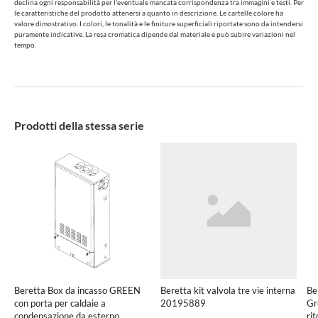
declina ogni responsabilità per l'eventuale mancata corrispondenza tra immagini e testi. Per
le caratteristiche del prodotto attenersi a quanto in descrizione. Le cartelle colore ha
valore dimostrativo. I colori, le tonalità e le finiture superficiali riportate sono da intendersi
puramente indicative. La resa cromatica dipende dal materiale e può subire variazioni nel
tempo.
Prodotti della stessa serie
Beretta Box da incasso GREEN
Beretta kit valvola tre vie interna
Be
con porta per caldaie a
20195889
Gr
condensazione da esterno
ri