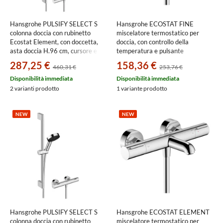
Hansgrohe PULSIFY SELECT S
Hansgrohe ECOSTAT FINE
colonna doccia con rubinetto
miscelatore termostatico per
Ecostat Element, con doccetta,
doccia, con controllo della
asta doccia H.96 cm, cursore e
temperatura e pulsante
flessibile doccia, finitura cromo
Ecostop+, finitura cromo
287,25 €
158,36 €
460,31 €
253,76 €
24271000
13324000
Disponibilità immediata
Disponibilità immediata
2 varianti prodotto
1 variante prodotto
NEW
NEW
Hansgrohe PULSIFY SELECT S
Hansgrohe ECOSTAT ELEMENT
colonna doccia con rubinetto
miscelatore termostatico per