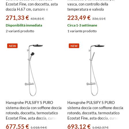
Ecostat Fine, con doccetta, asta
vasca, con controllo della
doccia H.67 cm, cursore e
temperatura e valvola
flessibile doccia, finitura cromo
antiriflusso, finitura cromo
271,33 €
223,49 €
434,81 €
336,11 €
24262000
13347000
Disponibilità immediata
Circa 1-3 settimane
2 varianti prodotto
1 variante prodotto
NEW
NEW
Hansgrohe PULSIFY S PURO
Hansgrohe PULSIFY S PURO
sistema doccia con soffione doccia
sistema doccia con soffione doccia
rotondo, doccetta, termostatico
rotondo, doccetta, termostatico
Ecostat Fine, asta doccia, cursore
Ecostat Fine, asta doccia, cursore
e flessibile, finitura cromo
e flessibile, finitura cromo
677,55 €
693,12 €
1.018,94 €
1.042,37 €
24237000
24223000