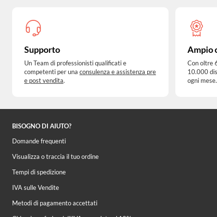
Supporto
Ampio 
Un Team di professionisti qualificati e
Con oltre 
competenti per una
consulenza e assistenza pre
10.000 dis
e post vendita
.
ogni mese.
BISOGNO DI AIUTO?
Domande frequenti
Visualizza o traccia il tuo ordine
Tempi di spedizione
IVA sulle Vendite
Metodi di pagamento accettati