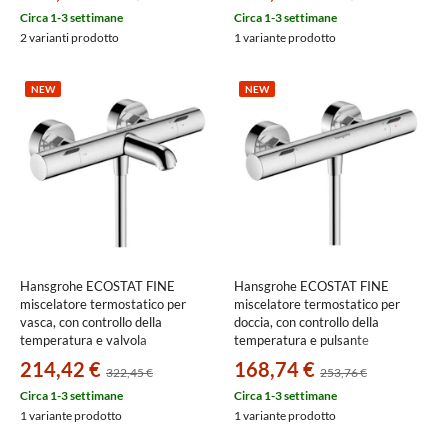
Circa 1-3 settimane
Circa 1-3 settimane
2 varianti prodotto
1 variante prodotto
NEW
NEW
Hansgrohe ECOSTAT FINE
Hansgrohe ECOSTAT FINE
miscelatore termostatico per
miscelatore termostatico per
vasca, con controllo della
doccia, con controllo della
temperatura e valvola
temperatura e pulsante
antiriflusso, finitura cromo
Ecostop+, finitura cromo
214,42 €
168,74 €
322,45 €
253,76 €
13325000
13323000
Circa 1-3 settimane
Circa 1-3 settimane
1 variante prodotto
1 variante prodotto