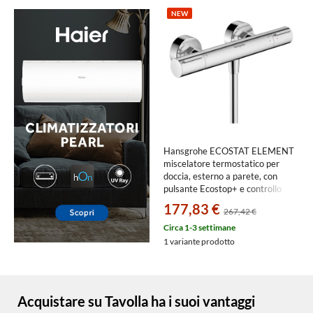
NEW
Hansgrohe ECOSTAT ELEMENT
miscelatore termostatico per
doccia, esterno a parete, con
pulsante Ecostop+ e controllo
della temperatura, finitura cromo
177,83 €
267,42 €
13346000
Circa 1-3 settimane
1 variante prodotto
Acquistare su Tavolla ha i suoi vantaggi