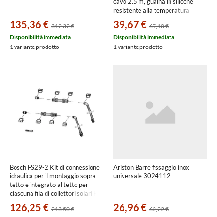
cavo 2.5 m, guaina in silicone
resistente alla temperatura
7747009880
135,36 €
39,67 €
312,32 €
67,10 €
Disponibilità immediata
Disponibilità immediata
1 variante prodotto
1 variante prodotto
Bosch FS29-2 Kit di connessione
Ariston Barre fissaggio inox
idraulica per il montaggio sopra
universale 3024112
tetto e integrato al tetto per
ciascuna fila di collettori solari FT
226-2 con lunghezza 1 metro
126,25 €
26,96 €
213,50 €
62,22 €
cada tubo 7735600344