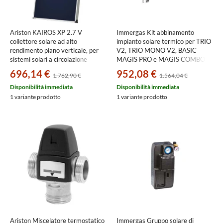
Ariston KAIROS XP 2.7 V
Immergas Kit abbinamento
collettore solare ad alto
impianto solare termico per TRIO
rendimento piano verticale, per
V2, TRIO MONO V2, BASIC
sistemi solari a circolazione
MAGIS PRO e MAGIS COMBO
forzata 4087237
PLUS in SOLAR CONTAINER
696,14 €
952,08 €
1.762,90 €
1.564,04 €
COMBO 3.024719
Disponibilità immediata
Disponibilità immediata
1 variante prodotto
1 variante prodotto
Ariston Miscelatore termostatico
Immergas Gruppo solare di