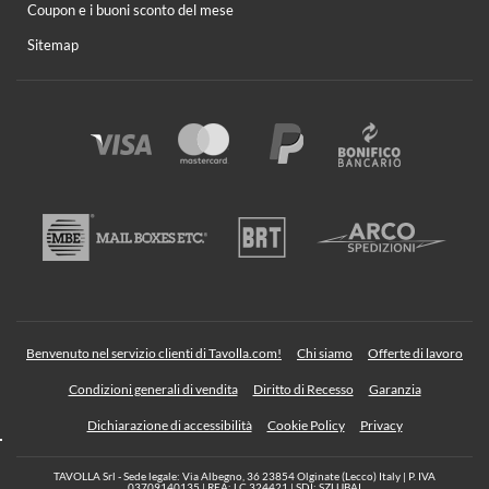
Coupon e i buoni sconto del mese
Sitemap
Benvenuto nel servizio clienti di Tavolla.com!
Chi siamo
Offerte di lavoro
Condizioni generali di vendita
Diritto di Recesso
Garanzia
Dichiarazione di accessibilità
Cookie Policy
Privacy
TAVOLLA Srl - Sede legale: Via Albegno, 36 23854 Olginate (Lecco) Italy | P. IVA
03709140135 | REA: LC 324421 | SDI: SZLUBAI