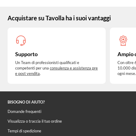
Acquistare su Tavolla ha i suoi vantaggi
Supporto
Ampio 
Un Team di professionisti qualificati e
Con oltre 
competenti per una
consulenza e assistenza pre
10.000 dis
e post vendita
.
ogni mese.
BISOGNO DI AIUTO?
Domande frequenti
Visualizza o traccia il tuo ordine
Tempi di spedizione