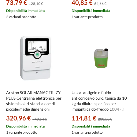
73,79 €
40,85 €
128,10 €
64,66 €
Disponibilità immediata
Disponibilità immediata
2 varianti prodotto
1 variante prodotto
Ariston SOLAR MANAGER IZY
Unical antigelo e fluido
PLUS Centralina elettronica per
anticorrosivo puro, tanica da 10
sistemi solari stand-alone di
kg da diluire, specifico per
piccole/medie dimensioni
impianti caldo-freddo 100470
3024548
320,96 €
114,81 €
740,54 €
230,58 €
Disponibilità immediata
Disponibilità immediata
1 variante prodotto
1 variante prodotto