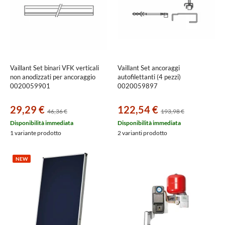
Vaillant Set binari VFK verticali
Vaillant Set ancoraggi
non anodizzati per ancoraggio
autofilettanti (4 pezzi)
0020059901
0020059897
29,29 €
122,54 €
46,36 €
193,98 €
Disponibilità immediata
Disponibilità immediata
1 variante prodotto
2 varianti prodotto
NEW