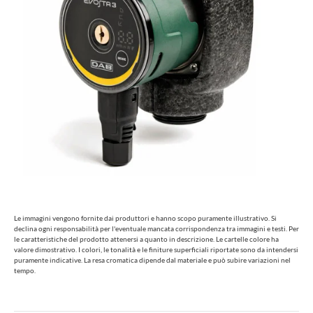
Le immagini vengono fornite dai produttori e hanno scopo puramente illustrativo. Si
declina ogni responsabilità per l'eventuale mancata corrispondenza tra immagini e testi. Per
le caratteristiche del prodotto attenersi a quanto in descrizione. Le cartelle colore ha
valore dimostrativo. I colori, le tonalità e le finiture superficiali riportate sono da intendersi
puramente indicative. La resa cromatica dipende dal materiale e può subire variazioni nel
tempo.