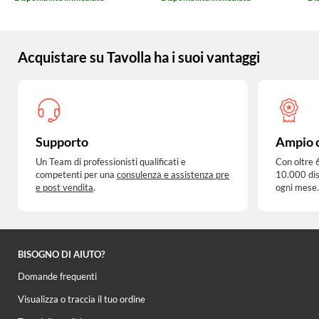
Acquistare su Tavolla ha i suoi vantaggi
Supporto
Ampio 
Un Team di professionisti qualificati e
Con oltre 
competenti per una
consulenza e assistenza pre
10.000 dis
e post vendita
.
ogni mese.
BISOGNO DI AIUTO?
Domande frequenti
Visualizza o traccia il tuo ordine