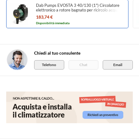
Dab Pumps EVOSTA 3 40/130 (1") Circolatore
elettronico a rotore bagnato per ricircolo acqua in
impianti di riscaldamento e condizionamento,
183,74 €
bocche filettate DN25 (G 1” 1/2), portata max
Disponibilità immediata
2.9 m³/h - prevalenza max 4 m 60186086
Chiedi al tuo consulente
Telefono
Chat
Email