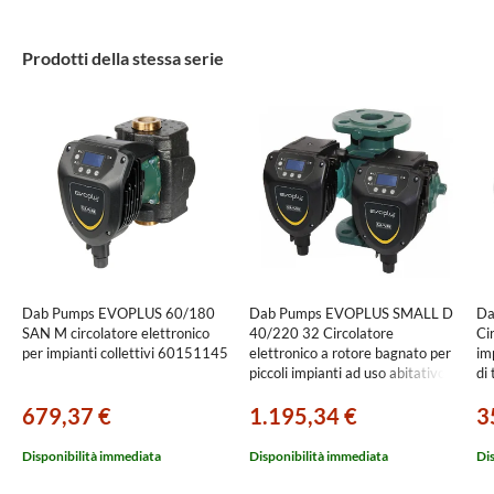
Prodotti della stessa serie
Dab Pumps EVOPLUS 60/180
Dab Pumps EVOPLUS SMALL D
Da
SAN M circolatore elettronico
40/220 32 Circolatore
Ci
per impianti collettivi 60151145
elettronico a rotore bagnato per
im
piccoli impianti ad uso abitativo e
di 
commerciale, versione gemellare
va
679,37 €
1.195,34 €
3
con corpo pompa flangiato DN
con
32, portata max 7.2 m³/h -
te
prevalenza max 4.2 m
te
Disponibilità immediata
Disponibilità immediata
Di
60231367