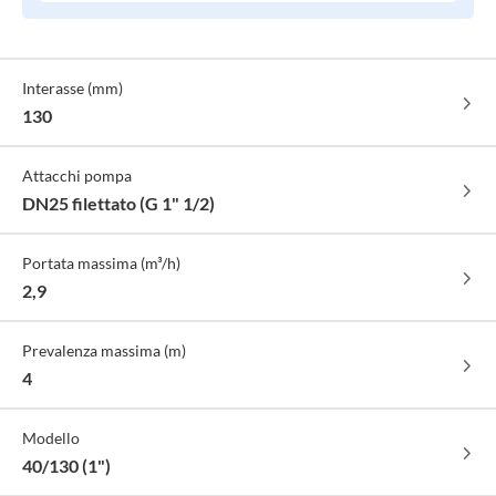
antibloccaggio 60231861
Specifiche
Interasse (mm)
Tecniche
130
Attacchi pompa
DN25 filettato (G 1" 1/2)
Portata massima (m³/h)
2,9
Prevalenza massima (m)
4
Modello
40/130 (1")