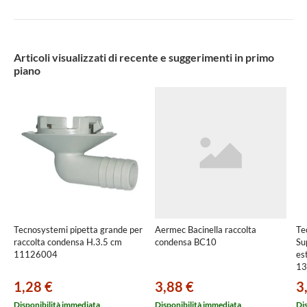
60186164
Articoli visualizzati di recente e suggerimenti in primo
piano
Tecnosystemi pipetta grande per
Aermec Bacinella raccolta
Te
raccolta condensa H.3.5 cm
condensa BC10
Su
11126004
es
13
1,28 €
3,88 €
3
Disponibilità immediata
Disponibilità immediata
Di