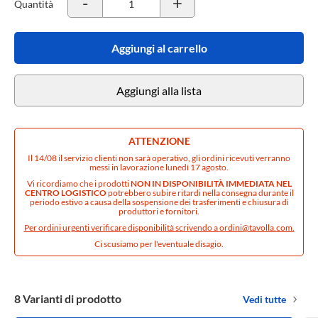
-
+
Quantità
Aggiungi al carrello
Aggiungi alla lista
ATTENZIONE
Il 14/08 il servizio clienti non sarà operativo, gli ordini ricevuti verranno
messi in lavorazione lunedì 17 agosto.
Vi ricordiamo che i prodotti
NON IN DISPONIBILITÀ IMMEDIATA NEL
CENTRO LOGISTICO
potrebbero subire ritardi nella consegna durante il
periodo estivo a causa della sospensione dei trasferimenti e chiusura di
produttori e fornitori.
Per ordini urgenti verificare disponibilità scrivendo a
ordini@tavolla.com
.
Ci scusiamo per l'eventuale disagio.
8 Varianti di prodotto
Vedi tutte