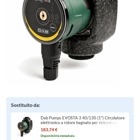
Sostituito da:
Dab Pumps EVOSTA 3 40/130 (1") Circolatore
elettronico a rotore bagnato per ricircolo acqua
in impianti di riscaldamento e condizionamento,
183,74 €
bocche filettate DN25 (G 1” 1/2), portata max
Disponibilità immediata
2.9 m³/h - prevalenza max 4 m, sistema