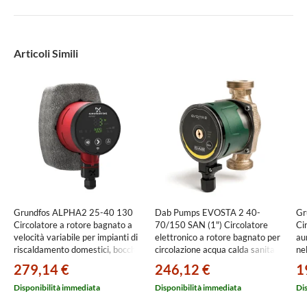
Articoli Simili
Grundfos ALPHA2 25-40 130
Dab Pumps EVOSTA 2 40-
Gr
Circolatore a rotore bagnato a
70/150 SAN (1") Circolatore
Ci
velocità variabile per impianti di
elettronico a rotore bagnato per
au
riscaldamento domestici, bocche
circolazione acqua calda sanitaria
nel
filettate G 1" 1/2, prevalenza
in impianti domestici e
co
279,14 €
246,12 €
1
max 4 m 99411143
residenziali, bocche filettate
1"
DN25 (G 1” 1/2), portata max
pr
Disponibilità immediata
Disponibilità immediata
Di
3.6 m³/h - prevalenza max 6.9 m