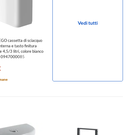
Vedi tutti
GO cassetta di sciacquo
nterna e tasto finitura
4,5/3 litri, colore bianco
ido 0947000085
€
imane