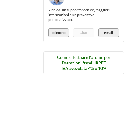
Richiedi un supporto tecnico, maggiori
informazioni o un preventivo
personalizzato.
Telefono
Chat
Email
Come effettuare l'ordine per
Detrazioni fiscali IRPEF
IVA agevolata 4% o 10%