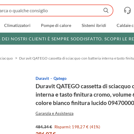
Climatizzatori
Pompe di calore
Sistemi ibridi
Caldaie 
% DEI NOSTRI CLIENTI È SEMPRE SODDISFATTO.
SCOPRI LE R
isciacquo
Duravit QATEGO cassetta di sciacquo con batteria interna e tasto finit
Duravit
Qatego
Duravit QATEGO cassetta di sciacquo c
interna e tasto finitura cromo, volume 6/
colore bianco finitura lucido 0947000
Garanzia e Assistenza
484,34 €
Risparmi: 198,27 € (41%)