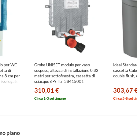
lo per WC
Grohe UNISET modulo per vaso
Ideal Stand
tta di
sospeso, altezza di installazione 0.82
cassetta Cube
gma 8 cm per
metri per sottofinestra, cassetta di
double flush,
i collegato a
sciacquo 6-9 litri 38415001
0.791.00.1
310,01 €
303,67 
Circa 1-3 settimane
Circa 5-8 sett
imo piano