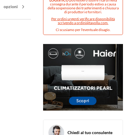
LOGISTICO
potrebbero subire ritardi nella
consegna durante il periodo estivo a causa
opzioni
della sospensione dei trasferimenti e chiusura
di produttori e fornitori.
Per ordini urgenti verificare disponibilità
scrivendo a
ordini@tavolla.com
.
Ci scusiamo per l'eventuale disagio.
Chiedi al tuo consulente