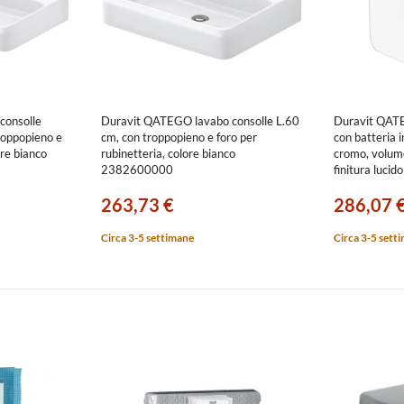
consolle
Duravit QATEGO lavabo consolle L.60
Duravit QATE
troppopieno e
cm, con troppopieno e foro per
con batteria i
ore bianco
rubinetteria, colore bianco
cromo, volume 
2382600000
finitura luc
263,73 €
286,07 
Circa 3-5 settimane
Circa 3-5 sett