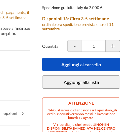
Spedizione gratuita Italy da 2.000 €
d il pagamento, il
ca 3-5 settimane
Disponibilità: Circa 3-5 settimane
ordinalo ora spedizione prevista entro il
11
n base all'indirizzo
settembre
 acquisto.
-
+
Quantità
Aggiungi al carrello
Aggiungi alla lista
ATTENZIONE
Il 14/08 il servizio clienti non sarà operativo, gli
opzioni
ordini ricevuti verranno messi in lavorazione
lunedì 17 agosto.
Vi ricordiamo che i prodotti
NON IN
DISPONIBILITÀ IMMEDIATA NEL CENTRO