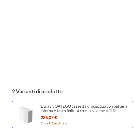
2 Varianti di prodotto
Duravit QATEGO cassetta di sciacquo con batteria
interna e tasto finitura cromo, volume 6/3 litri,
colore bianco finitura lucido 0947000005
286,07 €
Circa 3-5 settimane