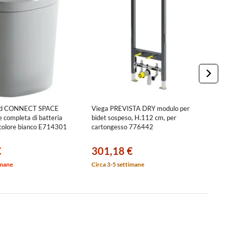
ard CONNECT SPACE
Viega PREVISTA DRY modulo per
D
 completa di batteria
bidet sospeso, H.112 cm, per
s
 colore bianco E714301
cartongesso 776442
a
0
€
301,18 €
3
imane
Circa 3-5 settimane
Ci