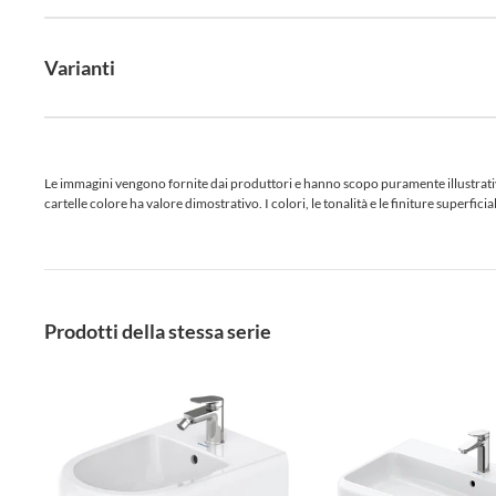
Varianti
Le immagini vengono fornite dai produttori e hanno scopo puramente illustrativo.
cartelle colore ha valore dimostrativo. I colori, le tonalità e le finiture superf
Prodotti della stessa serie