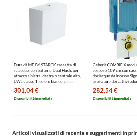
Duravit ME BY STARCK cassetta di
Geberit COMBIFIX modu
sciacquo, con batteria Dual Flush, per
sospeso 109 cm con casse
attacco sinistra, destra o centrale alto,
risciacquo da incasso Si
UWL classe 1, colore bianco, pulsante
aspiratore dei cattivi odor
finitura cromato 0938000085
ventilazione esterna 11
301,04 €
282,54 €
Disponibilità immediata
Disponibilità immediata
Articoli visualizzati di recente e suggerimenti in pr