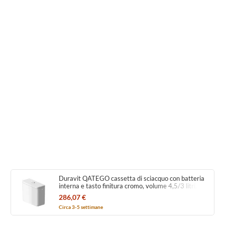
Duravit QATEGO cassetta di sciacquo con batteria
interna e tasto finitura cromo, volume 4,5/3 litri,
colore bianco finitura lucido 0947000085
286,07 €
Circa 3-5 settimane