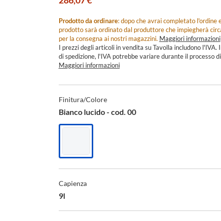
286,07 €
Prodotto da ordinare
: dopo che avrai completato l'ordine e
prodotto sarà ordinato dal produttore che impiegherà cir
per la consegna ai nostri magazzini.
Maggiori informazioni
I prezzi degli articoli in vendita su Tavolla includono l'IVA. I
di spedizione, l'IVA potrebbe variare durante il processo di
Maggiori informazioni
Specifiche
Tecniche
Finitura/Colore
Bianco lucido - cod. 00
Bianco
lucido
-
Capienza
cod.
00
9l