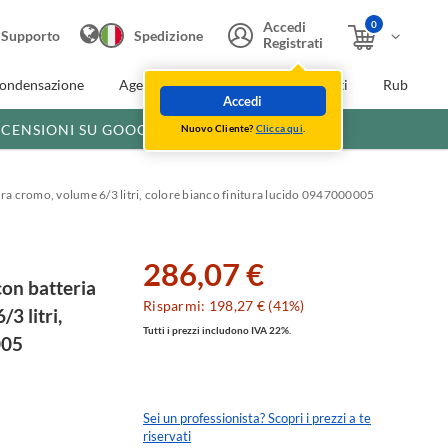
0
Accedi
Supporto
Spedizione
Registrati
condensazione
Agevolazioni fiscali
Extra Sconti
Rubinette
Accedi
ECENSIONI SU GOOGLE
Nuovo Cliente?
Clicca qui
.
ura cromo, volume 6/3 litri, colore bianco finitura lucido 0947000005
286,07 €
on batteria
Risparmi: 198,27 € (41%)
3 litri,
Tutti i prezzi includono IVA 22%.
005
Sei un professionista? Scopri i prezzi a te
riservati