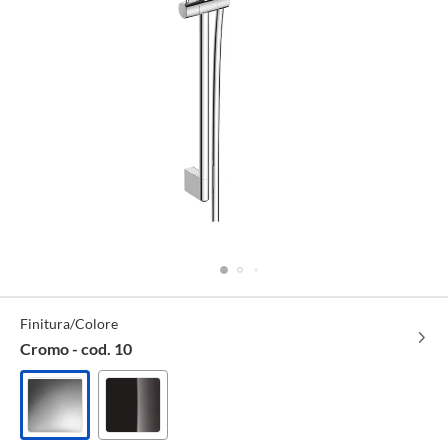
Specifiche
Finitura/Colore
Tecniche
Cromo - cod. 10
Cromo
Nero