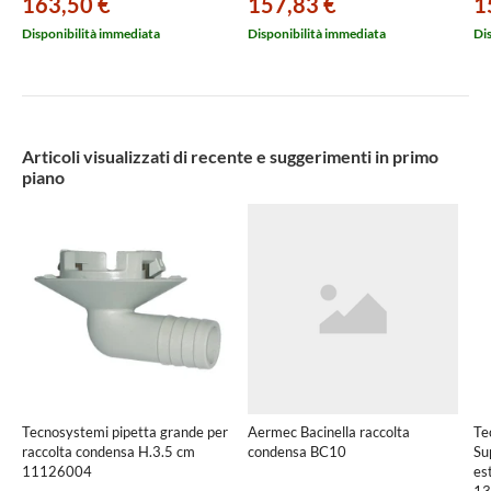
163,50 €
157,83 €
1
Disponibilità immediata
Disponibilità immediata
Di
Articoli visualizzati di recente e suggerimenti in primo
piano
Tecnosystemi pipetta grande per
Aermec Bacinella raccolta
Te
raccolta condensa H.3.5 cm
condensa BC10
Su
11126004
es
13