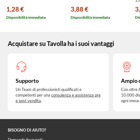
1,28 €
3,88 €
3
Disponibilità immediata
Disponibilità immediata
Di
Acquistare su Tavolla ha i suoi vantaggi
Supporto
Ampio 
Un Team di professionisti qualificati e
Con oltre 
competenti per una
consulenza e assistenza pre
10.000 dis
e post vendita
.
ogni mese.
BISOGNO DI AIUTO?
Domande frequenti