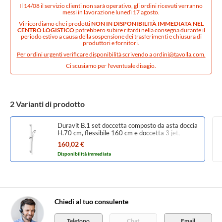
Il 14/08 il servizio clienti non sarà operativo, gli ordini ricevuti verranno
messi in lavorazione lunedì 17 agosto.
Vi ricordiamo che i prodotti
NON IN DISPONIBILITÀ IMMEDIATA NEL
CENTRO LOGISTICO
potrebbero subire ritardi nella consegna durante il
periodo estivo a causa della sospensione dei trasferimenti e chiusura di
produttori e fornitori.
Per ordini urgenti verificare disponibilità scrivendo a
ordini@tavolla.com
.
Ci scusiamo per l'eventuale disagio.
2 Varianti di prodotto
Duravit B.1 set doccetta composto da asta doccia
H.70 cm, flessibile 160 cm e doccetta 3 jet,
finitura cromo UV0680003010
160,02 €
Disponibilità immediata
Chiedi al tuo consulente
Telefono
Chat
Email