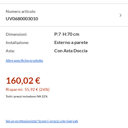
-
lucido
cod.
-
Numero articolo
10
cod.
40
UV0680003010
P:7 H:70 cm
Dimensioni:
Esterno a parete
Installazione:
Con Asta Doccia
Asta:
Altre specifiche prodotto
160,02 €
Risparmi: 55,92 € (26%)
Tutti i prezzi includono IVA 22%.
Sei un professionista? Scopri i prezzi a te riservati