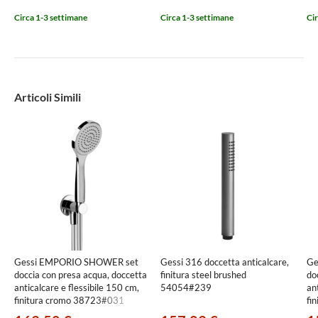
Circa 1-3 settimane
Circa 1-3 settimane
Cir
Articoli Simili
Gessi EMPORIO SHOWER set
Gessi 316 doccetta anticalcare,
Ge
doccia con presa acqua, doccetta
finitura steel brushed
do
anticalcare e flessibile 150 cm,
54054#239
an
finitura cromo 38723#031
fi