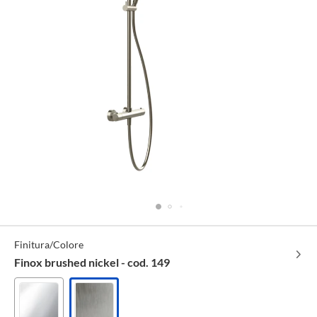
Specifiche
Finitura/Colore
Tecniche
Finox brushed nickel - cod. 149