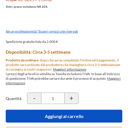
Tutti i prezzi includono IVA 22%.
Sei un professionista? Scopri i prezzi a te riservati
Spedizione gratuita Italy da 2.000 €
Disponibilità: Circa 3-5 settimane
Prodotto da ordinare
: dopo che avrai completato l'ordine ed il pagamento, il
prodotto sarà ordinato dal produttore che impiegherà circa 3-5 settimane per
la consegna ai nostri magazzini.
Maggiori informazioni
I prezzi degli articoli in vendita su Tavolla includono l'IVA. In base all'indirizzo
di spedizione, l'IVA potrebbe variare durante il processo di acquisto.
Maggiori
informazioni
-
+
Quantità
Aggiungi al carrello