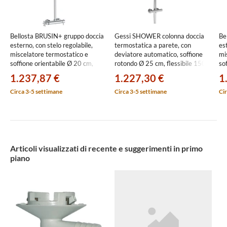
Bellosta BRUSIN+ gruppo doccia
Gessi SHOWER colonna doccia
Be
esterno, con stelo regolabile,
termostatica a parete, con
est
miscelatore termostatico e
deviatore automatico, soffione
mi
soffione orientabile Ø 20 cm,
rotondo Ø 25 cm, flessibile 150
so
finitura cromo 01-5711/4A
cm e doccetta anticalcare,
fi
1.237,87 €
1.227,30 €
1
finitura cromo 35175#031
Circa 3-5 settimane
Circa 3-5 settimane
Cir
Articoli visualizzati di recente e suggerimenti in primo
piano