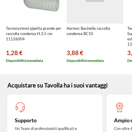
Tecnosystemi pipetta grande per
Aermec Bacinella raccolta
Te
raccolta condensa H.3.5 cm
condensa BC10
Su
11126004
es
13
1,28 €
3,88 €
3
Disponibilità immediata
Disponibilità immediata
Di
Acquistare su Tavolla ha i suoi vantaggi
Supporto
Ampio 
Un Team di professionisti qualificati e
Con oltre 