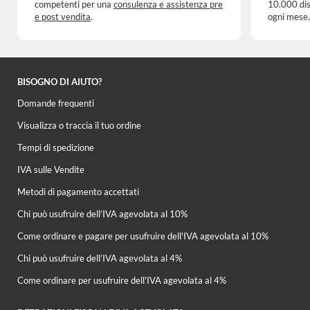
competenti per una
consulenza e assistenza pre
10.000 dis
e post vendita
.
ogni mese.
BISOGNO DI AIUTO?
Domande frequenti
Visualizza o traccia il tuo ordine
Tempi di spedizione
IVA sulle Vendite
Metodi di pagamento accettati
Chi può usufruire dell’IVA agevolata al 10%
Come ordinare e pagare per usufruire dell'IVA agevolata al 10%
Chi può usufruire dell’IVA agevolata al 4%
Come ordinare per usufruire dell'IVA agevolata al 4%