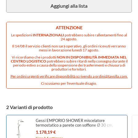
Aggiungi alla lista
ATTENZIONE
Le spedizioni
INTERNAZIONALI
potrebbero subire rallentamenti fino al
24 agosto.
Il 14/08 il servizio clienti non sarà operativo, gli ordini ricevuti verranno
messi in lavorazione lunedì 17 agosto.
Vi ricordiamo che i prodotti
NON IN DISPONIBILITÀ IMMEDIATA NEL
CENTRO LOGISTICO
potrebbero subire ritardi nella consegna durante il
periodo estivo a causa della sospensione dei trasferimenti e chiusura di
produttori e fornitori.
Per ordini urgenti verificare disponibilità scrivendo a
ordini@tavolla.com
.
Ci scusiamo per l'eventuale disagio.
2 Varianti di prodotto
Gessi EMPORIO SHOWER miscelatore
termostatico a parete con soffione Ø 30 cm,
deviatore automatico bagno/doccia, flessibile 150
1.178,19 €
cm, set saliscendi e doccetta anticalcare, finitura