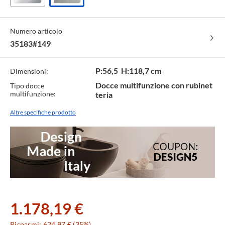
Chrome
Finox
-
brushed
cod.
nickel
Numero articolo
031
-
cod.
35183#149
149
P:56,5 H:118,7 cm
Dimensioni:
Docce multifunzione con rubinet
Tipo docce
multifunzione:
teria
Altre specifiche prodotto
1.178,19 €
Risparmi: 624,97 € (35%)