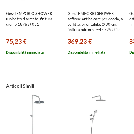
Gessi EMPORIO SHOWER
Gessi EMPORIO SHOWER
Ge
rubinetto d'arresto, finitura
soffione anticalcare per doccia, a
es
cromo 18763#031
soffitto, orientabile, Ø 30 cm,
fi
finitura mirror steel 47259#238
75,23 €
369,23 €
8
Disponibilità immediata
Disponibilità immediata
Di
Articoli Simili