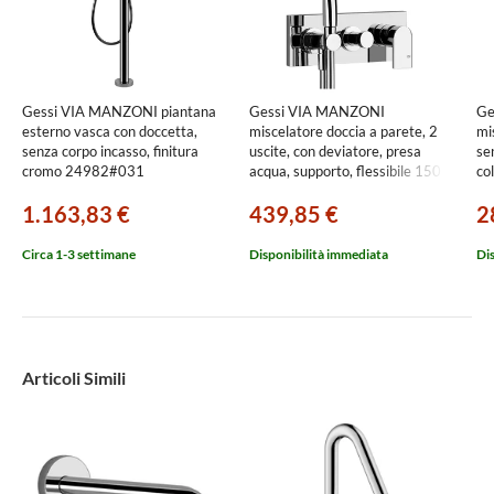
Gessi VIA MANZONI piantana
Gessi VIA MANZONI
Ge
esterno vasca con doccetta,
miscelatore doccia a parete, 2
mi
senza corpo incasso, finitura
uscite, con deviatore, presa
sen
cromo 24982#031
acqua, supporto, flessibile 150
co
cm e doccetta anticalcare, senza
38
1.163,83 €
439,85 €
2
corpo incasso, finitura cromo
44900#031
Circa 1-3 settimane
Disponibilità immediata
Di
Articoli Simili