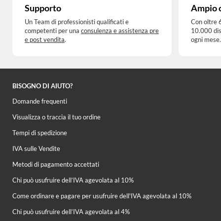
Supporto
Ampio 
Un Team di professionisti qualificati e
Con oltre 
competenti per una
consulenza e assistenza pre
10.000 dis
e post vendita
.
ogni mese.
BISOGNO DI AIUTO?
Domande frequenti
Visualizza o traccia il tuo ordine
Tempi di spedizione
IVA sulle Vendite
Metodi di pagamento accettati
Chi può usufruire dell’IVA agevolata al 10%
Come ordinare e pagare per usufruire dell'IVA agevolata al 10%
Chi può usufruire dell’IVA agevolata al 4%