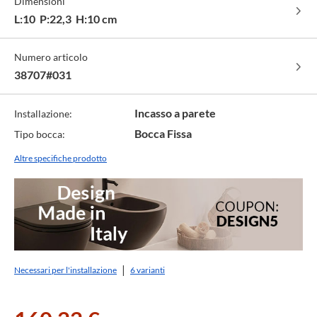
Dimensioni
031
-
cod.
cod.
299
L:10 P:22,3 H:10 cm
149
Numero articolo
38707#031
Incasso a parete
Installazione:
Bocca Fissa
Tipo bocca:
Altre specifiche prodotto
Necessari per l'installazione
6 varianti