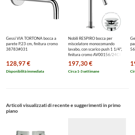
Gessi VIA TORTONA bocca a
Nobili RESPIRO bocca per
Ge
parete P.23 cm, finitura cromo
miscelatore monocomando
pa
38783#031
lavabo, con scarico push 1 1/4",
56
finitura cromo AV00156/24CR
128,97 €
197,30 €
1
Disponibilità immediata
Circa 1-3 settimane
Cir
Articoli visualizzati di recente e suggerimenti in primo
piano