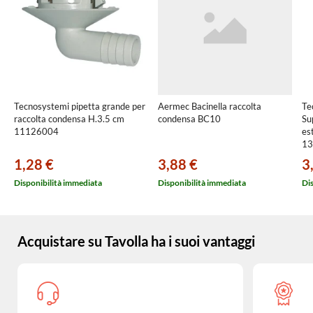
Tecnosystemi pipetta grande per
Aermec Bacinella raccolta
Te
raccolta condensa H.3.5 cm
condensa BC10
Su
11126004
es
13
1,28 €
3,88 €
3
Disponibilità immediata
Disponibilità immediata
Di
Acquistare su Tavolla ha i suoi vantaggi