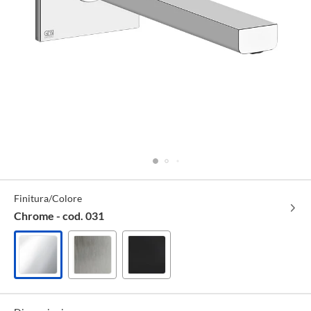
Specifiche
Finitura/Colore
Tecniche
Chrome - cod. 031
Chrome
Finox
Nero
-
brushed
XL
cod.
nickel
-