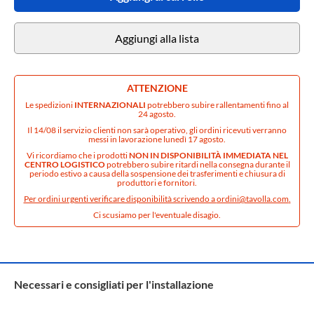
Aggiungi alla lista
ATTENZIONE
Le spedizioni
INTERNAZIONALI
potrebbero subire rallentamenti fino al
24 agosto.
Il 14/08 il servizio clienti non sarà operativo, gli ordini ricevuti verranno
messi in lavorazione lunedì 17 agosto.
Vi ricordiamo che i prodotti
NON IN DISPONIBILITÀ IMMEDIATA NEL
CENTRO LOGISTICO
potrebbero subire ritardi nella consegna durante il
periodo estivo a causa della sospensione dei trasferimenti e chiusura di
produttori e fornitori.
Per ordini urgenti verificare disponibilità scrivendo a
ordini@tavolla.com
.
Ci scusiamo per l'eventuale disagio.
Necessari e consigliati per l'installazione