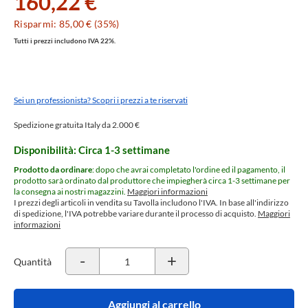
160,22 €
Risparmi: 85,00 € (35%)
Tutti i prezzi includono IVA 22%.
Sei un professionista? Scopri i prezzi a te riservati
Spedizione gratuita Italy da 2.000 €
Disponibilità: Circa 1-3 settimane
Prodotto da ordinare
: dopo che avrai completato l'ordine ed il pagamento, il
prodotto sarà ordinato dal produttore che impiegherà circa 1-3 settimane per
la consegna ai nostri magazzini.
Maggiori informazioni
I prezzi degli articoli in vendita su Tavolla includono l'IVA. In base all'indirizzo
di spedizione, l'IVA potrebbe variare durante il processo di acquisto.
Maggiori
informazioni
-
+
Quantità
Aggiungi al carrello