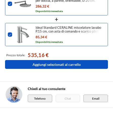
per doccia, a parete, orientabile, Ø 20 cm,
finitura cromo 47284#031
286,32 €
Disponibilità immediata
Ideal Standard CERALINE miscelatore lavabo
P.15 cm, con asta di comando e scarico piletta
da 1-1/4", finitura cromo BC193AA
85,34 €
Disponibilità immediata
535,16 €
Prezzo totale:
Aggiungi selezionati al carrello
Chiedi al tuo consulente
Telefono
Chat
Email