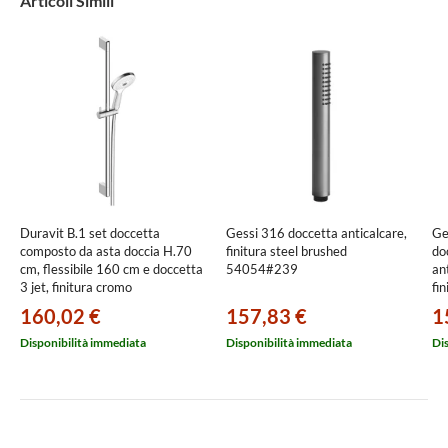
Articoli Simili
Duravit B.1 set doccetta
Gessi 316 doccetta anticalcare,
Ge
composto da asta doccia H.70
finitura steel brushed
do
cm, flessibile 160 cm e doccetta
54054#239
an
3 jet, finitura cromo
fi
UV0680003010
160,02 €
157,83 €
1
Disponibilità immediata
Disponibilità immediata
Di