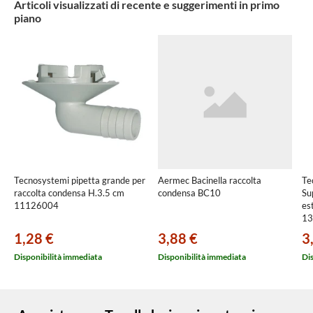
Articoli visualizzati di recente e suggerimenti in primo
piano
Tecnosystemi pipetta grande per
Aermec Bacinella raccolta
Te
raccolta condensa H.3.5 cm
condensa BC10
Su
11126004
es
13
1,28 €
3,88 €
3
Disponibilità immediata
Disponibilità immediata
Di