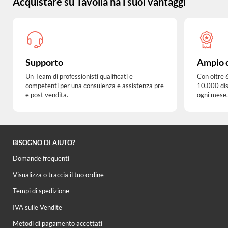
Acquistare su Tavolla ha i suoi vantaggi
Supporto
Ampio 
Un Team di professionisti qualificati e
Con oltre 
competenti per una
consulenza e assistenza pre
10.000 dis
e post vendita
.
ogni mese.
BISOGNO DI AIUTO?
Domande frequenti
Visualizza o traccia il tuo ordine
Tempi di spedizione
IVA sulle Vendite
Metodi di pagamento accettati