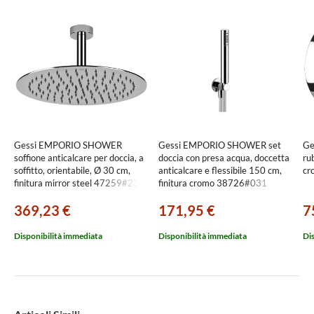
Gessi EMPORIO SHOWER
Gessi EMPORIO SHOWER set
Ge
soffione anticalcare per doccia, a
doccia con presa acqua, doccetta
rub
soffitto, orientabile, Ø 30 cm,
anticalcare e flessibile 150 cm,
cr
finitura mirror steel 47259#238
finitura cromo 38726#031
369,23 €
171,95 €
7
Disponibilità immediata
Disponibilità immediata
Di