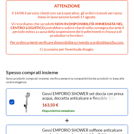
ATTENZIONE
Il 14/08 il servizio clienti non sarà operativo, gli ordini ricevuti verranno
messi in lavorazione lunedì 17 agosto.
Vi ricordiamo che i prodotti
NON IN DISPONIBILITÀ IMMEDIATA NEL
CENTRO LOGISTICO
potrebbero subire ritardi nella consegna durante il
periodo estivo a causa della sospensione dei trasferimenti e chiusura di
produttori e fornitori.
Per ordini urgenti verificare disponibilità scrivendo a
ordini@tavolla.com
.
Ci scusiamo per l'eventuale disagio.
Spesso comprati insieme
Sono prodotti comprati insieme, verifica sempre la compatibilità dei prodotti in base alle
vostre esigenze.
Gessi EMPORIO SHOWER set doccia con presa
acqua, doccetta anticalcare e flessibile 150 cm,
finitura cromo 38723#031
163,50 €
Disponibilità immediata
Gessi EMPORIO SHOWER soffione anticalcare