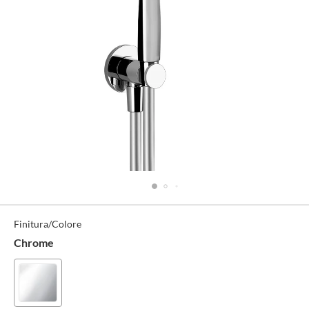
Specifiche
Finitura/Colore
Tecniche
Chrome