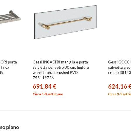
ORI porta
Gessi INCASTRI maniglia e porta
Gessi GOCCI
 finox
salvietta per vetro 30 cm, finitura
salvietta a so
49
warm bronze brushed PVD
cromo 3814
75511#726
691,84 €
624,16 
Circa 5-8 settimane
Circa 3-5 sett
imo piano