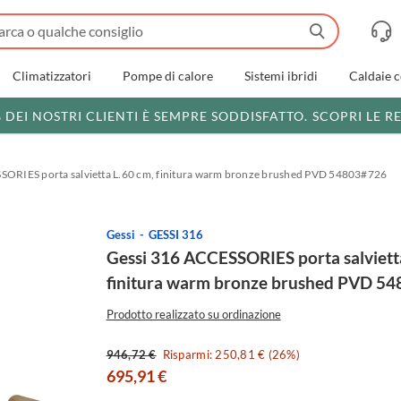
Climatizzatori
Pompe di calore
Sistemi ibridi
Caldaie 
% DEI NOSTRI CLIENTI È SEMPRE SODDISFATTO.
SCOPRI LE R
SORIES porta salvietta L.60 cm, finitura warm bronze brushed PVD 54803#726
Gessi
GESSI 316
Gessi 316 ACCESSORIES porta salviett
finitura warm bronze brushed PVD 5
Prodotto realizzato su ordinazione
946,72 €
Risparmi: 250,81 € (26%)
695,91 €