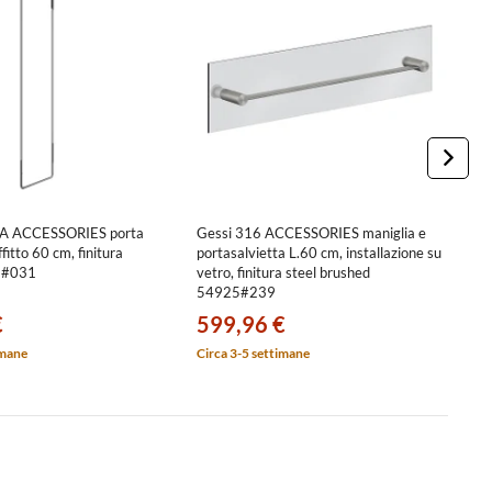
A ACCESSORIES porta
Gessi 316 ACCESSORIES maniglia e
G
ffitto 60 cm, finitura
portasalvietta L.60 cm, installazione su
sa
3#031
vetro, finitura steel brushed
o
54925#239
€
599,96 €
5
imane
Circa 3-5 settimane
Ci