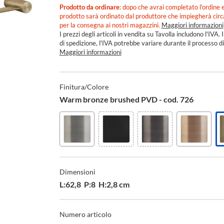
Prodotto da ordinare
: dopo che avrai completato l'ordine e
prodotto sarà ordinato dal produttore che impiegherà cir
per la consegna ai nostri magazzini.
Maggiori informazioni
I prezzi degli articoli in vendita su Tavolla includono l'IVA. I
di spedizione, l'IVA potrebbe variare durante il processo di
Maggiori informazioni
Specifiche
Tecniche
Finitura/Colore
Warm bronze brushed PVD - cod. 726
Steel
Nero
Black
Copper
brushed
XL
metal
brushed
-
-
brushed
PVD
Dimensioni
cod.
cod.
PVD
-
239
299
-
cod.
L:62,8 P:8 H:2,8 cm
cod.
708
707
Numero articolo