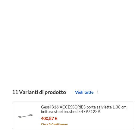
11 Varianti di prodotto
Vedi tutte
Gessi 316 ACCESSORIES porta salvietta L.30 cm,
finitura steel brushed 54797#239
400,87 €
Circa 3-5 settimane