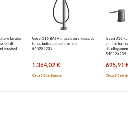
atore lavabo
Gessi 316 BATH miscelatore vasca da
Gessi 316 FL
sibili di
terra, finitura steel brushed
cm, tre fori, s
eel brushed
54028#239
di collegament
54012#239
1.364,02 €
695,91 
Circa 3-5 settimane
Circa 3-5 sett