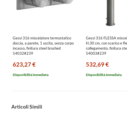
Gessi 316 miscelatore termostatico
Gessi 316 FLESSA miscel
doccia, a parete, 1 uscita, senza corpo
H.30 cm, con scarico e fles
incasso, finitura steel brushed
collegamento, finitura st
54032#239
54003#239
623,27 €
532,69 €
Disponibilità immediata
Disponibilità immediata
Articoli Simili