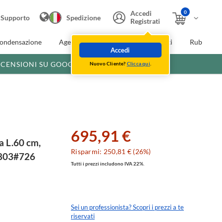
0
Accedi
Supporto
Spedizione
Registrati
condensazione
Agevolazioni fiscali
Extra Sconti
Rubinette
Accedi
ECENSIONI SU GOOGLE
Nuovo Cliente?
Clicca qui
.
695,91 €
a L.60 cm,
Risparmi: 250,81 € (26%)
4803#726
Tutti i prezzi includono IVA 22%.
Sei un professionista? Scopri i prezzi a te
riservati