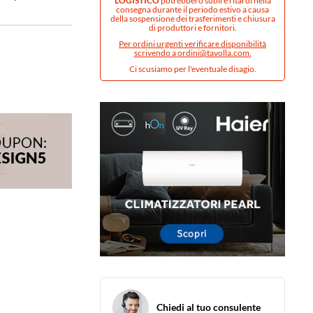
LOGISTICO
potrebbero subire ritardi nella
consegna durante il periodo estivo a causa
della sospensione dei trasferimenti e chiusura
di produttori e fornitori.
Per ordini urgenti verificare disponibilità
scrivendo a
ordini@tavolla.com
.
Ci scusiamo per l'eventuale disagio.
Chiedi al tuo consulente