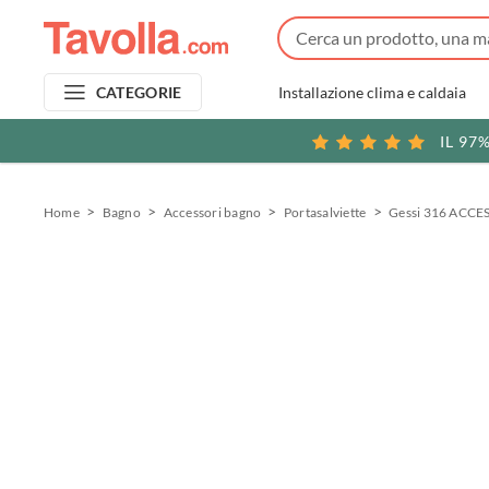
Installazione clima e caldaia
CATEGORIE
IL 97
Home
Bagno
Accessori bagno
Portasalviette
Gessi 316 ACCES