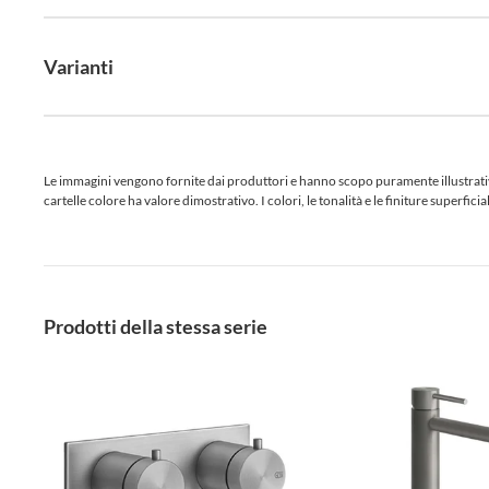
Varianti
Le immagini vengono fornite dai produttori e hanno scopo puramente illustrativo.
cartelle colore ha valore dimostrativo. I colori, le tonalità e le finiture superf
Prodotti della stessa serie