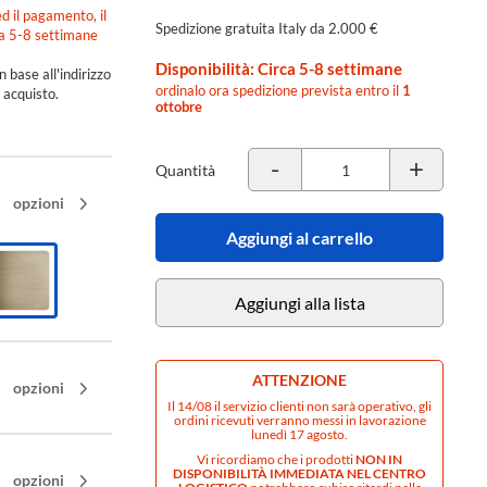
d il pagamento, il
Spedizione gratuita Italy da 2.000 €
ca 5-8 settimane
Disponibilità: Circa 5-8 settimane
n base all'indirizzo
ordinalo ora spedizione prevista entro il
1
 acquisto.
ottobre
-
+
Quantità
opzioni
Aggiungi al carrello
Finitura/Colore
Warm bronze brushed PVD - cod. 726
Aggiungi alla lista
Warm
bronze
brushed
PVD
ATTENZIONE
opzioni
-
Il 14/08 il servizio clienti non sarà operativo, gli
cod.
ordini ricevuti verranno messi in lavorazione
726
lunedì 17 agosto.
Vi ricordiamo che i prodotti
NON IN
DISPONIBILITÀ IMMEDIATA NEL CENTRO
opzioni