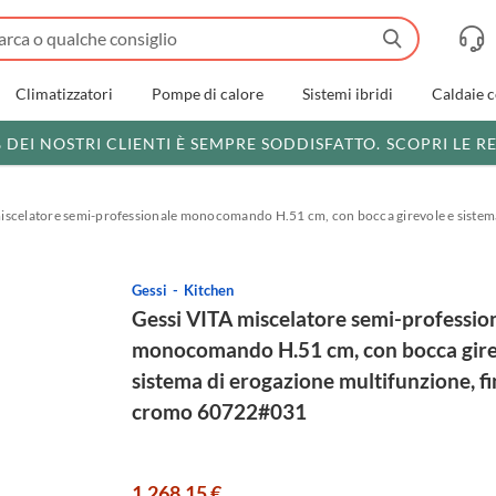
Climatizzatori
Pompe di calore
Sistemi ibridi
Caldaie 
% DEI NOSTRI CLIENTI È SEMPRE SODDISFATTO.
SCOPRI LE R
iscelatore semi-professionale monocomando H.51 cm, con bocca girevole e sistem
Gessi
Kitchen
Gessi VITA miscelatore semi-professio
monocomando H.51 cm, con bocca gire
sistema di erogazione multifunzione, fi
cromo 60722#031
1.268,15 €