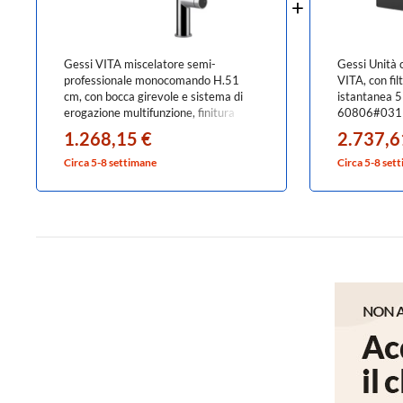
Gessi VITA miscelatore semi-
Gessi Unità 
professionale monocomando H.51
VITA, con fil
cm, con bocca girevole e sistema di
istantanea 5 
erogazione multifunzione, finitura
60806#031
cromo 60722#031
1.268,15 €
2.737,6
Circa 5-8 settimane
Circa 5-8 set