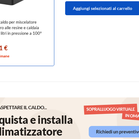
Aggiungi selezionati al carrello
caldo per miscelatore
tro alle resine e caldaia
litri in pressione a 100°
1 €
timane