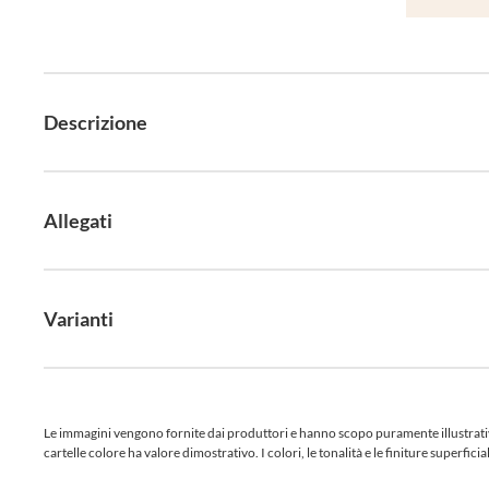
Descrizione
Allegati
Varianti
Le immagini vengono fornite dai produttori e hanno scopo puramente illustrativo.
cartelle colore ha valore dimostrativo. I colori, le tonalità e le finiture superf