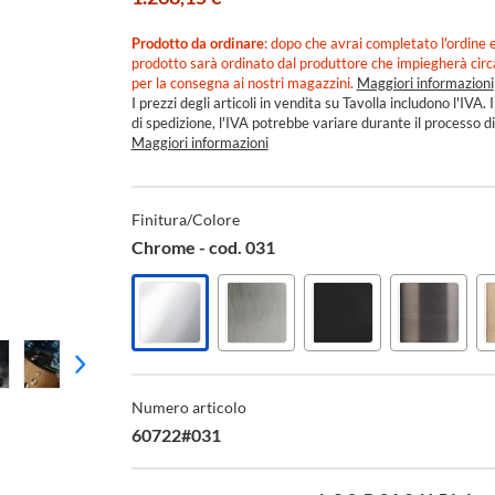
Prodotto da ordinare
: dopo che avrai completato l'ordine e
prodotto sarà ordinato dal produttore che impiegherà cir
per la consegna ai nostri magazzini.
Maggiori informazioni
I prezzi degli articoli in vendita su Tavolla includono l'IVA. I
di spedizione, l'IVA potrebbe variare durante il processo di
Maggiori informazioni
Specifiche
Tecniche
Finitura/Colore
Chrome - cod. 031
Chrome
Finox
Nero
Black
Finitura
-
brushed
XL
metal
cod.
nickel
-
brushed
Numero articolo
031
-
cod.
PVD
cod.
299
-
60722#031
149
cod.
707