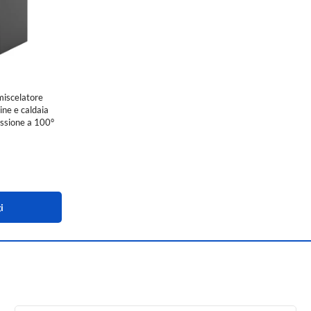
miscelatore
sine e caldaia
ressione a 100°
i