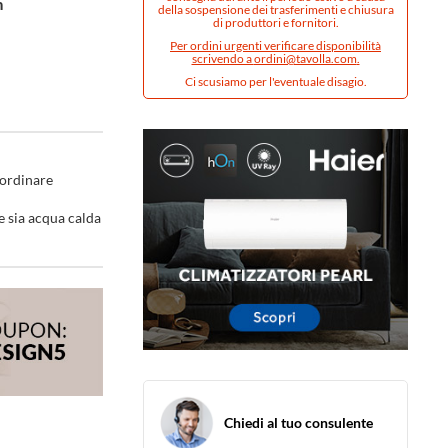
m
della sospensione dei trasferimenti e chiusura
di produttori e fornitori.
Per ordini urgenti verificare disponibilità
scrivendo a
ordini@tavolla.com
.
Ci scusiamo per l'eventuale disagio.
 ordinare
 sia acqua calda
Chiedi al tuo consulente