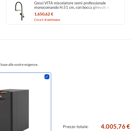
Gessi VITA miscelatore semi-professionale
monocomando H.51 cm, con bocca girevole e
sistema di erogazione multifunzione, finitura finox
1.650,62 €
brushed nickel 60722#149
Circa 5-8 settimane
 base alle vostre esigenze.
4.005,76 €
Prezzo totale: