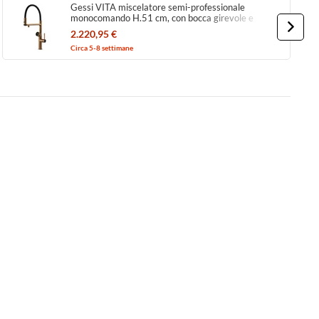
Gessi VITA miscelatore semi-professionale
monocomando H.51 cm, con bocca girevole e
sistema di erogazione multifunzione, finitura warm
2.220,95 €
bronze brushed PVD 60722#726
Circa 5-8 settimane