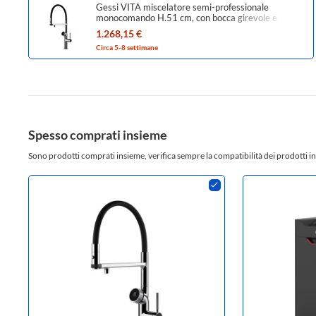
Gessi VITA miscelatore semi-professionale
monocomando H.51 cm, con bocca girevole e
sistema di erogazione multifunzione, finitura cromo
1.268,15 €
60722#031
Circa 5-8 settimane
Spesso comprati insieme
Sono prodotti comprati insieme, verifica sempre la compatibilità dei prodotti in