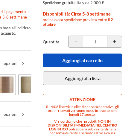
Spedizione gratuita Italy da 2.000 €
d il pagamento, il
Disponibilità: Circa 5-8 settimane
ca 5-8 settimane
ordinalo ora spedizione prevista entro il
2
ottobre
n base all'indirizzo
 acquisto.
-
+
Quantità
Aggiungi al carrello
opzioni
Aggiungi alla lista
Brass
Copper
Warm
ATTENZIONE
brushed
brushed
bronze
PVD
PVD
brushed
Il 14/08 il servizio clienti non sarà operativo, gli
-
-
PVD
ordini ricevuti verranno messi in lavorazione
opzioni
lunedì 17 agosto.
cod.
cod.
-
727
708
cod.
Vi ricordiamo che i prodotti
NON IN
DISPONIBILITÀ IMMEDIATA NEL CENTRO
726
LOGISTICO
potrebbero subire ritardi nella
consegna durante il periodo estivo a causa