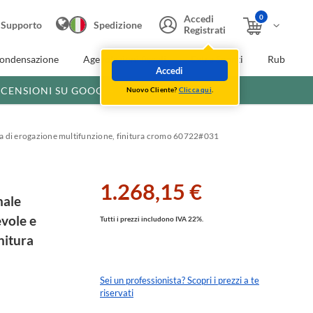
0
Accedi
Supporto
Spedizione
Registrati
condensazione
Agevolazioni fiscali
Extra Sconti
Rubinette
Accedi
ECENSIONI SU GOOGLE
Nuovo Cliente?
Clicca qui
.
a di erogazione multifunzione, finitura cromo 60722#031
1.268,15 €
nale
vole e
Tutti i prezzi includono IVA 22%.
nitura
Sei un professionista? Scopri i prezzi a te
riservati