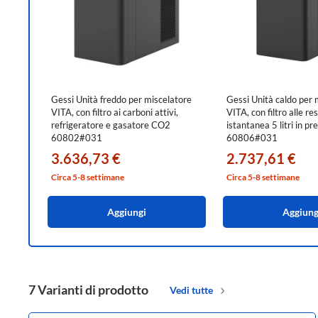
Gessi Unità freddo per miscelatore
Gessi Unità caldo per 
VITA, con filtro ai carboni attivi,
VITA, con filtro alle re
refrigeratore e gasatore CO2
istantanea 5 litri in p
60802#031
60806#031
3.636,73 €
2.737,61 €
Circa 5-8 settimane
Circa 5-8 settimane
Aggiungi
Aggiung
7 Varianti di prodotto
Vedi tutte