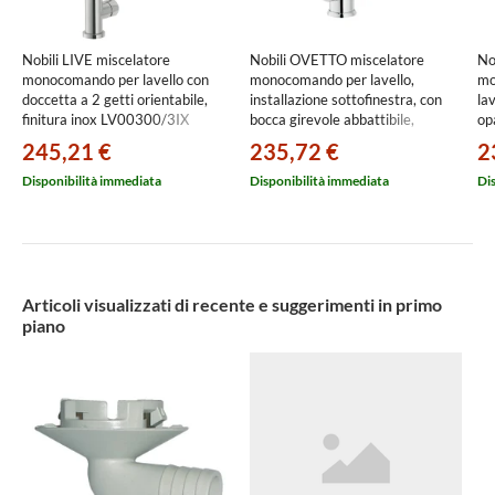
Nobili LIVE miscelatore
Nobili OVETTO miscelatore
No
monocomando per lavello con
monocomando per lavello,
mo
doccetta a 2 getti orientabile,
installazione sottofinestra, con
lav
finitura inox LV00300/3IX
bocca girevole abbattibile,
op
finitura cromo NU12513/4CR
245,21 €
235,72 €
2
Disponibilità immediata
Disponibilità immediata
Di
Articoli visualizzati di recente e suggerimenti in primo
piano