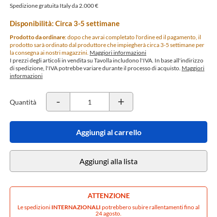
Spedizione gratuita Italy da 2.000 €
Disponibilità: Circa 3-5 settimane
Prodotto da ordinare
: dopo che avrai completato l'ordine ed il pagamento, il
prodotto sarà ordinato dal produttore che impiegherà circa 3-5 settimane per
la consegna ai nostri magazzini.
Maggiori informazioni
I prezzi degli articoli in vendita su Tavolla includono l'IVA. In base all'indirizzo
di spedizione, l'IVA potrebbe variare durante il processo di acquisto.
Maggiori
informazioni
-
+
Quantità
Aggiungi al carrello
Aggiungi alla lista
ATTENZIONE
Le spedizioni
INTERNAZIONALI
potrebbero subire rallentamenti fino al
24 agosto.