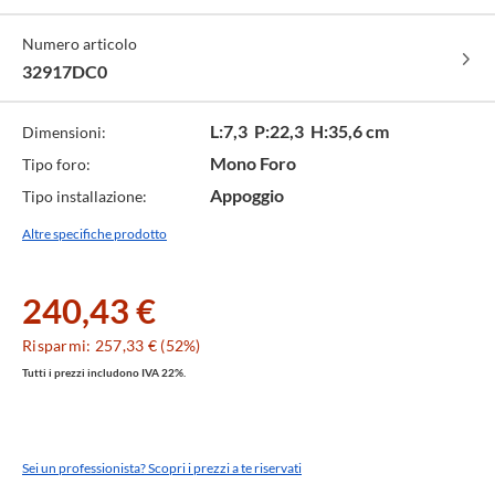
-
super
opaco
cod.
steel
-
Numero articolo
000
-
cod.
cod.
KS0
32917DC0
DC0
L:7,3 P:22,3 H:35,6 cm
Dimensioni:
Mono Foro
Tipo foro:
Appoggio
Tipo installazione:
Altre specifiche prodotto
240,43 €
Risparmi: 257,33 € (52%)
Tutti i prezzi includono IVA 22%.
Sei un professionista? Scopri i prezzi a te riservati