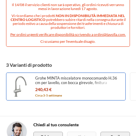
Il 14/08 il servizio clienti non sarà operativo, gli ordini ricevuti verranno
messi in lavorazione lunedì 17 agosto.
Vi ricordiamo che i prodotti
NON IN DISPONIBILITÀ IMMEDIATA NEL
CENTRO LOGISTICO
potrebbero subire ritardi nella consegna durante il
periodo estivo a causa della sospensione dei trasferimenti e chiusura di
produttori e fornitori.
Per ordini urgenti verificare disponibilità scrivendo a
ordini@tavolla.com
.
Ci scusiamo per l'eventuale disagio.
3 Varianti di prodotto
Grohe MINTA miscelatore monocomando H.36
cm per lavello, con bocca girevole, finitura
satinato super steel 32917DC0
240,43 €
Circa 3-5 settimane
Chiedi al tuo consulente