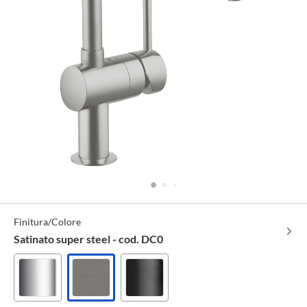
Specifiche
Finitura/Colore
Tecniche
Satinato super steel - cod. DC0
Cromo
Satinato
Nero