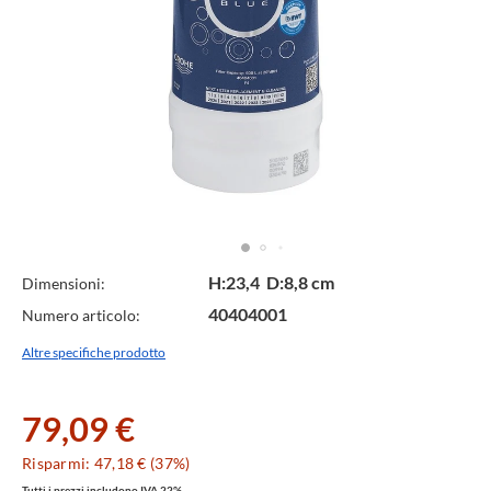
Specifiche
H:23,4 D:8,8 cm
Dimensioni:
40404001
Numero articolo:
Tecniche
Altre specifiche prodotto
79,09 €
Risparmi: 47,18 € (37%)
Tutti i prezzi includono IVA 22%.