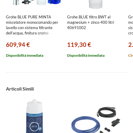
Grohe BLUE PURE MINTA
Grohe BLUE filtro BWT al
Gr
miscelatore monocomando per
magnesium + zinco 400 litri
mo
lavello con sistema filtrante
40691002
sis
dell’acqua, finitura cromo
cr
30589000
609,94 €
119,30 €
2
Disponibilità immediata
Disponibilità immediata
Cir
Articoli Simili