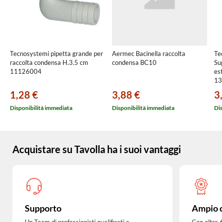
Tecnosystemi pipetta grande per
Aermec Bacinella raccolta
Te
raccolta condensa H.3.5 cm
condensa BC10
Su
11126004
es
13
1,28 €
3,88 €
3
Disponibilità immediata
Disponibilità immediata
Di
Acquistare su Tavolla ha i suoi vantaggi
Supporto
Ampio 
Un Team di professionisti qualificati e
Con oltre 