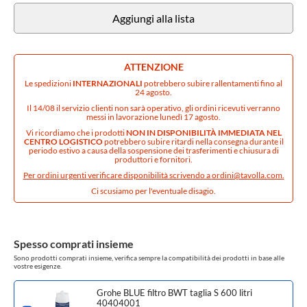
Aggiungi alla lista
ATTENZIONE
Le spedizioni
INTERNAZIONALI
potrebbero subire rallentamenti fino al
24 agosto.
Il 14/08 il servizio clienti non sarà operativo, gli ordini ricevuti verranno
messi in lavorazione lunedì 17 agosto.
Vi ricordiamo che i prodotti
NON IN DISPONIBILITÀ IMMEDIATA NEL
CENTRO LOGISTICO
potrebbero subire ritardi nella consegna durante il
periodo estivo a causa della sospensione dei trasferimenti e chiusura di
produttori e fornitori.
Per ordini urgenti verificare disponibilità scrivendo a
ordini@tavolla.com
.
Ci scusiamo per l'eventuale disagio.
Spesso comprati insieme
Sono prodotti comprati insieme, verifica sempre la compatibilità dei prodotti in base alle
vostre esigenze.
Grohe BLUE filtro BWT taglia S 600 litri
40404001