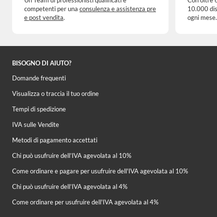
competenti per una
consulenza e assistenza pre
10.000 dis
e post vendita
.
ogni mese.
BISOGNO DI AIUTO?
Domande frequenti
Visualizza o traccia il tuo ordine
Tempi di spedizione
IVA sulle Vendite
Metodi di pagamento accettati
Chi può usufruire dell’IVA agevolata al 10%
Come ordinare e pagare per usufruire dell'IVA agevolata al 10%
Chi può usufruire dell’IVA agevolata al 4%
Come ordinare per usufruire dell'IVA agevolata al 4%