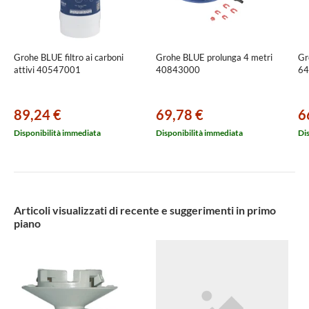
Grohe BLUE filtro ai carboni
Grohe BLUE prolunga 4 metri
Gr
attivi 40547001
40843000
64
89,24 €
69,78 €
6
Disponibilità immediata
Disponibilità immediata
Di
Articoli visualizzati di recente e suggerimenti in primo
piano