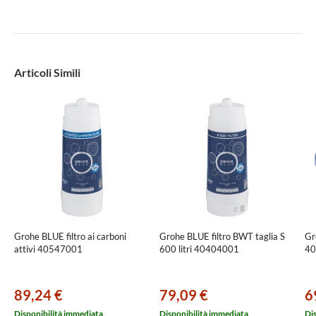
Articoli Simili
Grohe BLUE filtro ai carboni
Grohe BLUE filtro BWT taglia S
Gr
attivi 40547001
600 litri 40404001
40
89,24 €
79,09 €
6
Disponibilità immediata
Disponibilità immediata
Di