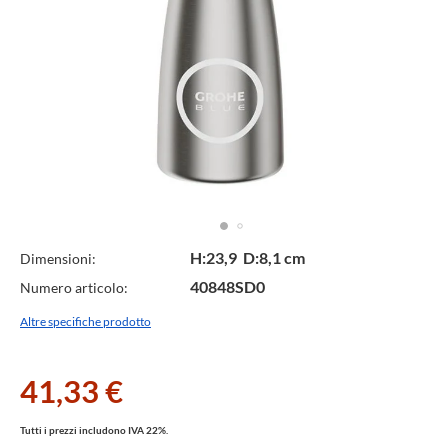
Specifiche
H:23,9 D:8,1 cm
Dimensioni:
40848SD0
Numero articolo:
Tecniche
Altre specifiche prodotto
41,33 €
Tutti i prezzi includono IVA 22%.