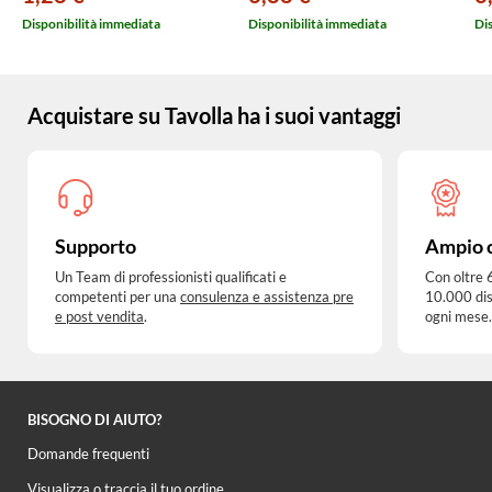
Disponibilità immediata
Disponibilità immediata
Di
Acquistare su Tavolla ha i suoi vantaggi
Supporto
Ampio 
Un Team di professionisti qualificati e
Con oltre 
competenti per una
consulenza e assistenza pre
10.000 dis
e post vendita
.
ogni mese.
BISOGNO DI AIUTO?
Domande frequenti
Visualizza o traccia il tuo ordine