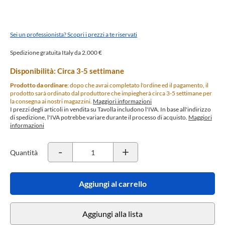
Sei un professionista? Scopri i prezzi a te riservati
Spedizione gratuita Italy da 2.000 €
Disponibilità: Circa 3-5 settimane
Prodotto da ordinare
: dopo che avrai completato l'ordine ed il pagamento, il
prodotto sarà ordinato dal produttore che impiegherà circa 3-5 settimane per
la consegna ai nostri magazzini.
Maggiori informazioni
I prezzi degli articoli in vendita su Tavolla includono l'IVA. In base all'indirizzo
di spedizione, l'IVA potrebbe variare durante il processo di acquisto.
Maggiori
informazioni
-
+
Quantità
Aggiungi al carrello
Aggiungi alla lista