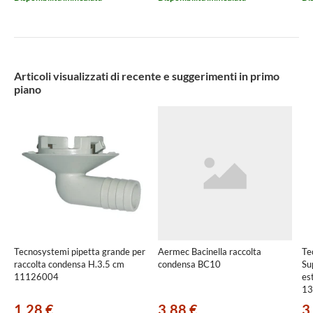
Articoli visualizzati di recente e suggerimenti in primo
piano
Tecnosystemi pipetta grande per
Aermec Bacinella raccolta
Te
raccolta condensa H.3.5 cm
condensa BC10
Su
11126004
es
13
1,28 €
3,88 €
3