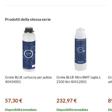
Prodotti della stessa serie
Grohe BLUE cartuccia per pulizia
Grohe BLUE filtro BWT taglia L
Gr
40434001
2500 litri 40412001
at
57,30 €
232,97 €
8
Disponibilità immediata
Disponibilità immediata
Di