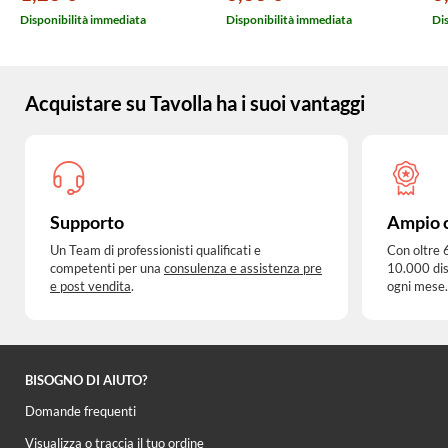
Disponibilità immediata
Disponibilità immediata
Di
Acquistare su Tavolla ha i suoi vantaggi
Supporto
Ampio 
Un Team di professionisti qualificati e
Con oltre 
competenti per una
consulenza e assistenza pre
10.000 dis
e post vendita
.
ogni mese.
BISOGNO DI AIUTO?
Domande frequenti
Visualizza o traccia il tuo ordine