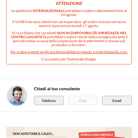
ATTENZIONE
Le spedizioni
INTERNAZIONALI
potrebbero subire rallentamenti fino al
24 agosto.
Il 14/08 il servizio clienti non sarà operativo, gli ordini ricevuti verranno
messi in lavorazione lunedì 17 agosto.
Vi ricordiamo che i prodotti
NON IN DISPONIBILITÀ IMMEDIATA NEL
CENTRO LOGISTICO
potrebbero subire ritardi nella consegna durante il
periodo estivo a causa della sospensione dei trasferimenti e chiusura di
produttori e fornitori.
Per ordini urgenti verificare disponibilità scrivendo a
ordini@tavolla.com
.
Ci scusiamo per l'eventuale disagio.
Chiedi al tuo consulente
Telefono
Chat
Email