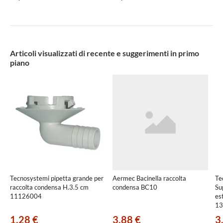
Articoli visualizzati di recente e suggerimenti in primo
piano
Tecnosystemi pipetta grande per
Aermec Bacinella raccolta
Te
raccolta condensa H.3.5 cm
condensa BC10
Su
11126004
es
13
1,28 €
3,88 €
3