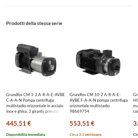
Prodotti della stessa serie
Grundfos CM 3-3 A-R-A-E-AVBE
Grundfos CM 10-2 A-R-A-E-
Gr
C-A-A-N Pompa centrifuga
AVBE F-A-A-N pompa centrifuga
HQ
multistadio orizzontale in acciaio
orizzontale multistadio
mu
inox e ghisa, 3 giranti, prevalenza
98669754
co
20.61 m 96806803
reg
445,51 €
553,51 €
3
pr
87
Disponibilità immediata
Circa 3-5 settimane
Cir