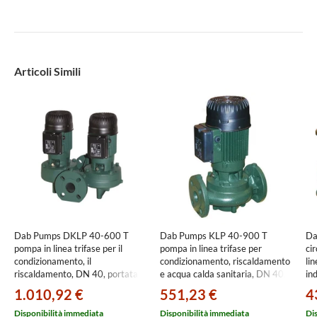
Articoli Simili
Dab Pumps DKLP 40-600 T
Dab Pumps KLP 40-900 T
Da
pompa in linea trifase per il
pompa in linea trifase per
ci
condizionamento, il
condizionamento, riscaldamento
lin
riscaldamento, DN 40, portata
e acqua calda sanitaria, DN 40,
ind
massima 14.4 m3/h, prevalenza
portata massima 18 m3/h,
mo
1.010,92 €
551,23 €
4
max 8.3 m 60214764
prevalenza max 10.6 m
m³
60214725
10
Disponibilità immediata
Disponibilità immediata
Di