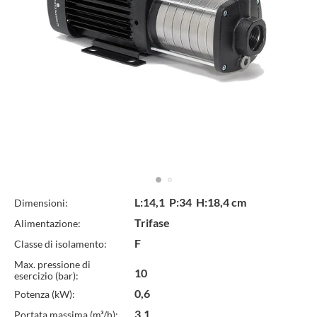
Specifiche
L:14,1 P:34 H:18,4 cm
Dimensioni:
Trifase
Alimentazione:
Tecniche
F
Classe di isolamento:
Max. pressione di
10
esercizio (bar):
0,6
Potenza (kW):
3,1
Portata massima (m³/h):