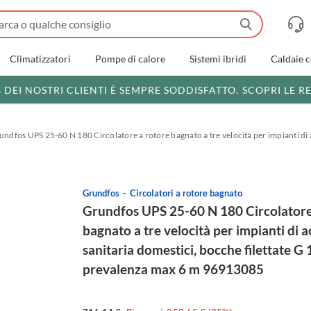
Climatizzatori
Pompe di calore
Sistemi ibridi
Caldaie 
% DEI NOSTRI CLIENTI È SEMPRE SODDISFATTO.
SCOPRI LE R
undfos UPS 25-60 N 180 Circolatore a rotore bagnato a tre velocità per impianti di 
Grundfos
Circolatori a rotore bagnato
Grundfos UPS 25-60 N 180 Circolatore
bagnato a tre velocità per impianti di 
sanitaria domestici, bocche filettate G 
prevalenza max 6 m 96913085