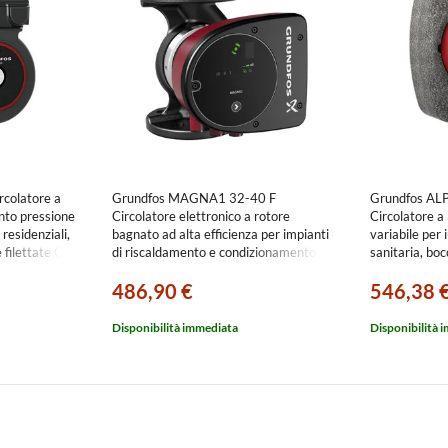
colatore a
Grundfos MAGNA1 32-40 F
Grundfos AL
nto pressione
Circolatore elettronico a rotore
Circolatore a
 residenziali,
bagnato ad alta efficienza per impianti
variabile per 
 filettate G
di riscaldamento e condizionamento,
sanitaria, boc
- prevalenza
versione singola con bocche flangiate
prevalenza 
486,90 €
546,38 
DN 32, prevalenza max 4 m
99221263
Disponibilità immediata
Disponibilità 