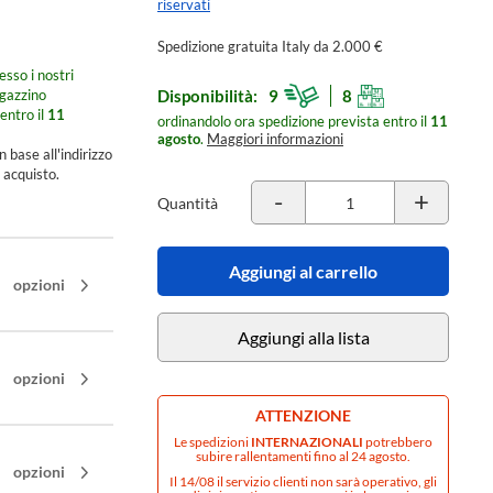
riservati
Spedizione gratuita Italy da 2.000 €
esso i nostri
agazzino
Disponibilità:
9
8
entro il
11
ordinandolo ora spedizione prevista entro il
11
agosto
.
Maggiori informazioni
n base all'indirizzo
 acquisto.
-
+
Quantità
Aggiungi al carrello
opzioni
Aggiungi alla lista
opzioni
ATTENZIONE
Le spedizioni
INTERNAZIONALI
potrebbero
subire rallentamenti fino al 24 agosto.
opzioni
Il 14/08 il servizio clienti non sarà operativo, gli