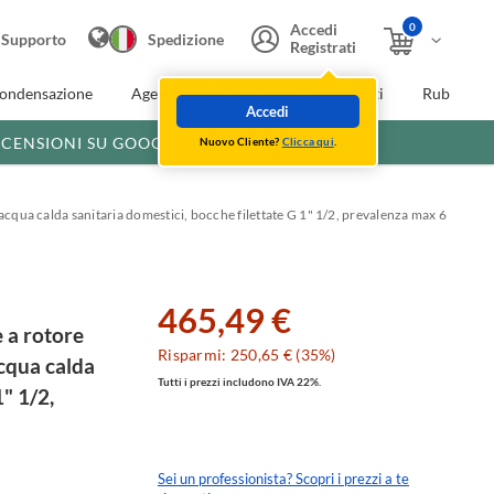
0
Accedi
Supporto
Spedizione
Registrati
condensazione
Agevolazioni fiscali
Extra Sconti
Rubinette
Accedi
ECENSIONI SU GOOGLE
Nuovo Cliente?
Clicca qui
.
acqua calda sanitaria domestici, bocche filettate G 1" 1/2, prevalenza max 6
465,49 €
 a rotore
Risparmi: 250,65 € (35%)
acqua calda
Tutti i prezzi includono IVA 22%.
1" 1/2,
Sei un professionista? Scopri i prezzi a te