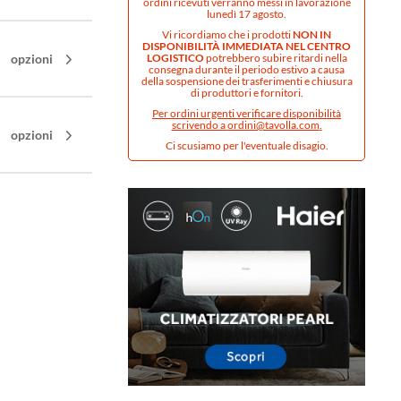
ordini ricevuti verranno messi in lavorazione
lunedì 17 agosto.
Vi ricordiamo che i prodotti
NON IN
DISPONIBILITÀ IMMEDIATA NEL CENTRO
opzioni
LOGISTICO
potrebbero subire ritardi nella
consegna durante il periodo estivo a causa
della sospensione dei trasferimenti e chiusura
di produttori e fornitori.
Per ordini urgenti verificare disponibilità
scrivendo a
ordini@tavolla.com
.
opzioni
Ci scusiamo per l'eventuale disagio.