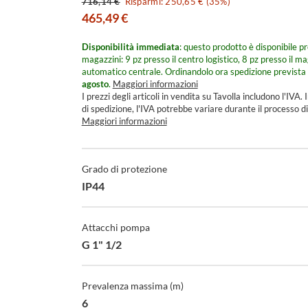
716,14 €
Risparmi: 250,65 € (35%)
465,49 €
Disponibilità immediata
: questo prodotto è disponibile pr
magazzini: 9 pz presso il centro logistico, 8 pz presso il m
automatico centrale.
Ordinandolo ora spedizione prevista 
agosto
.
Maggiori informazioni
I prezzi degli articoli in vendita su Tavolla includono l'IVA. I
di spedizione, l'IVA potrebbe variare durante il processo di
Maggiori informazioni
Specifiche
Tecniche
Grado di protezione
IP44
Attacchi pompa
G 1" 1/2
Prevalenza massima (m)
6