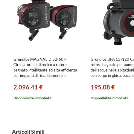
Grundfos MAGNA3 D 32-60 F
Grundfos UPA 15-120 Cir
Circolatore elettronico a rotore
rotore bagnato per aume
bagnato intelligente ad alta efficienza
dell'acqua nelle abitazioni
per impianti di riscaldamento e
con corpo in ghisa, bocche
condizionamento, versione gemellare
1", portata max 2.2 m³/h 
2.096,41 €
195,08 €
con bocche flangiate DN 32,
max 12 m 99553575
prevalenza max 6 m 98333860
Disponibilità immediata
Disponibilità immediata
Articoli Simili