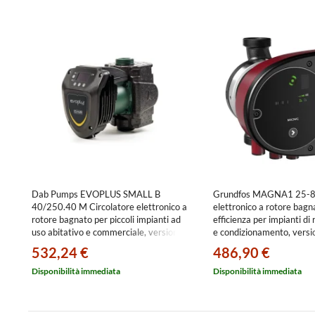
Dab Pumps EVOPLUS SMALL B
Grundfos MAGNA1 25-80
40/250.40 M Circolatore elettronico a
elettronico a rotore bagn
rotore bagnato per piccoli impianti ad
efficienza per impianti di
uso abitativo e commerciale, versione
e condizionamento, versi
singola con bocche flangiate DN 40,
con bocche filettate G 1"
532,24 €
486,90 €
portata max 7.2 m³/h - prevalenza
prevalenza max 8 m 99
max 4.2 m 60150950
Disponibilità immediata
Disponibilità immediata