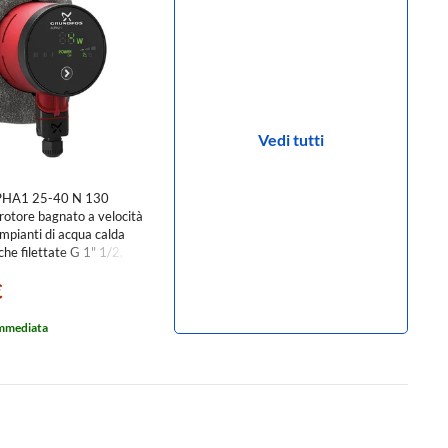
Vedi tutti
PHA1 25-40 N 130
 rotore bagnato a velocità
impianti di acqua calda
che filettate G 1" 1/2,
max 4 m 99199587
€
immediata