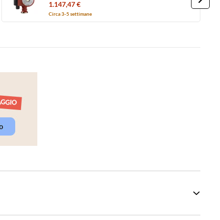
sanitaria domestici, bocche filettate G 2",
1.147,47 €
prevalenza max 10 m 95906489
Circa 3-5 settimane