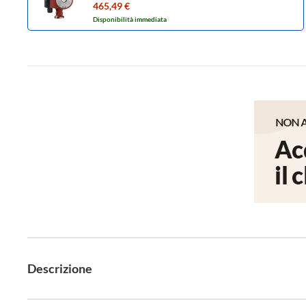
sanitaria domestici, bocche filettate G 1" 1/2,
465,49 €
prevalenza max 6 m 96913085
Disponibilità immediata
Descrizione