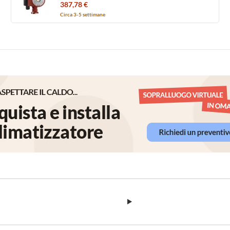
sanitaria domestici, bocche filettate G 1" 1/2,
387,78 €
prevalenza max 4 m 96913060
Circa 3-5 settimane