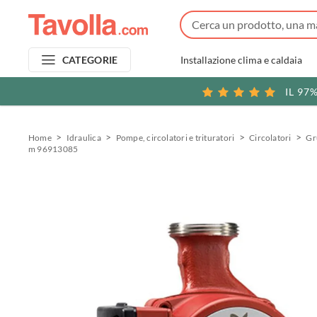
Installazione clima e caldaia
CATEGORIE
IL 97
Home
Idraulica
Pompe, circolatori e trituratori
Circolatori
Gr
m 96913085