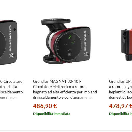
 Circolatore
Grundfos MAGNA1 32-40 F
Grundfos UP 
ato ad alta
Circolatore elettronico a rotore
a rotore bagn
 riscaldamento
bagnato ad alta efficienza per impianti
impianti di ac
one singola
di riscaldamento e condizionamento,
domestici, boc
 1/2,
versione singola con bocche flangiate
prevalenza 
486,90 €
478,97 
221213
DN 32, prevalenza max 4 m
99221263
Disponibilità immediata
Disponibilità 