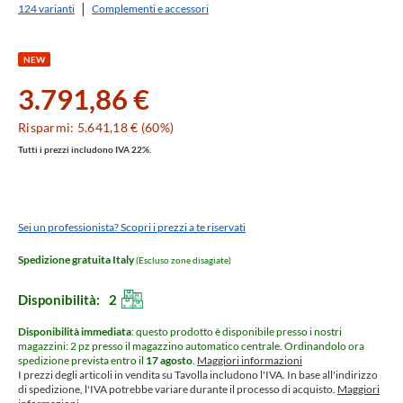
124 varianti
Complementi e accessori
NEW
3.791,86 €
Risparmi: 5.641,18 € (60%)
Tutti i prezzi includono IVA 22%.
Sei un professionista? Scopri i prezzi a te riservati
Spedizione gratuita Italy
(Escluso zone disagiate)
Disponibilità:
2
Disponibilità immediata
: questo prodotto è disponibile presso i nostri
magazzini: 2 pz presso il magazzino automatico centrale.
Ordinandolo ora
spedizione prevista entro il
17 agosto
.
Maggiori informazioni
I prezzi degli articoli in vendita su Tavolla includono l'IVA. In base all'indirizzo
di spedizione, l'IVA potrebbe variare durante il processo di acquisto.
Maggiori