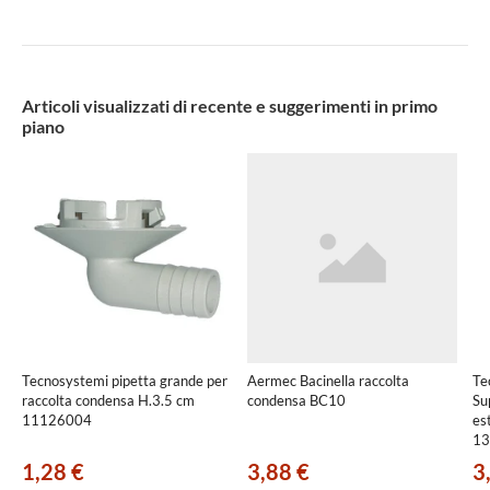
[B
Articoli visualizzati di recente e suggerimenti in primo
piano
Tecnosystemi pipetta grande per
Aermec Bacinella raccolta
Te
raccolta condensa H.3.5 cm
condensa BC10
Su
11126004
es
13
1,28 €
3,88 €
3