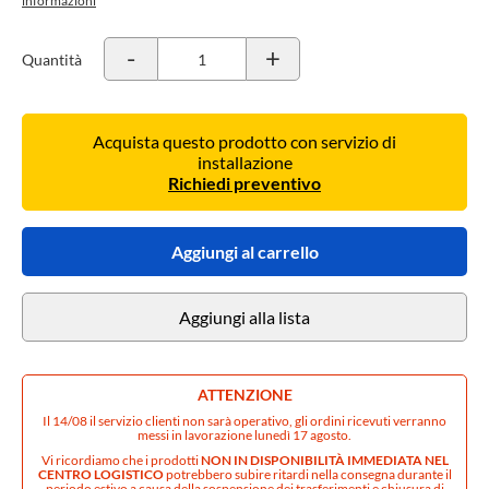
informazioni
-
+
Quantità
Acquista questo prodotto con servizio di
installazione
Richiedi preventivo
Aggiungi al carrello
Aggiungi alla lista
ATTENZIONE
Il 14/08 il servizio clienti non sarà operativo, gli ordini ricevuti verranno
messi in lavorazione lunedì 17 agosto.
Vi ricordiamo che i prodotti
NON IN DISPONIBILITÀ IMMEDIATA NEL
CENTRO LOGISTICO
potrebbero subire ritardi nella consegna durante il
periodo estivo a causa della sospensione dei trasferimenti e chiusura di