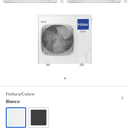
Specifiche
Finitura/Colore
Tecniche
Bianco
Bianco
Nero