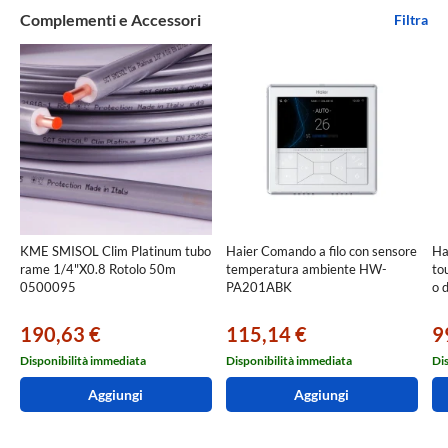
Complementi e Accessori
Filtra
KME SMISOL Clim Platinum tubo
Haier Comando a filo con sensore
Ha
rame 1/4"X0.8 Rotolo 50m
temperatura ambiente HW-
to
0500095
PA201ABK
o 
190,63 €
115,14 €
9
Disponibilità immediata
Disponibilità immediata
Di
Aggiungi
Aggiungi