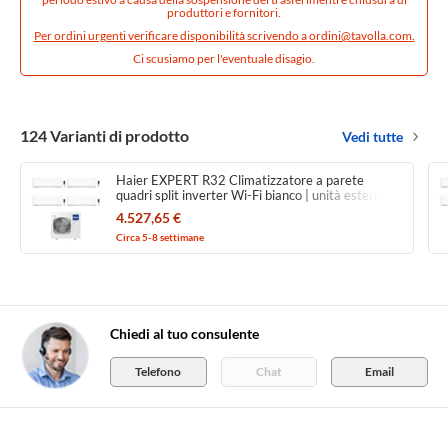
produttori e fornitori.
Per ordini urgenti verificare disponibilità scrivendo a
ordini@tavolla.com
.
Ci scusiamo per l'eventuale disagio.
124 Varianti di prodotto
Vedi tutte
Haier EXPERT R32 Climatizzatore a parete
quadri split inverter Wi-Fi bianco | unità esterna
12.5 kW unità interne
4.527,65 €
9000+9000+15000+24000 BTU
Circa 5-8 settimane
5U125S2SN1FA+AS[25|25|71]XCAHRA+AS[42]XCAHR
1
Chiedi al tuo consulente
Telefono
Chat
Email