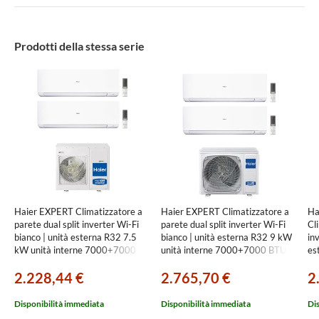
Prodotti della stessa serie
Haier EXPERT Climatizzatore a
Haier EXPERT Climatizzatore a
Ha
parete dual split inverter Wi-Fi
parete dual split inverter Wi-Fi
Cli
bianco | unità esterna R32 7.5
bianco | unità esterna R32 9 kW
in
kW unità interne 7000+7000
unità interne 7000+7000 BTU
es
BTU
5U90S2SS5FA+AS[20|20]XCAHRA
70
2.228,44 €
2.765,70 €
2
4U75S2SR5FA+AS[20|20]XCAHRA
4U
Disponibilità immediata
Disponibilità immediata
Di