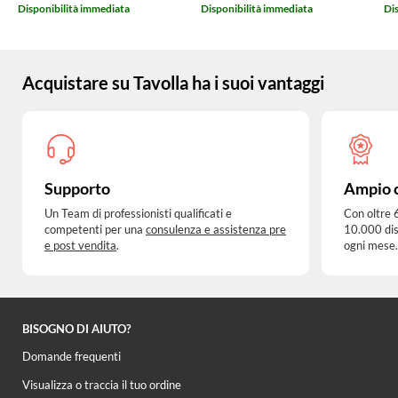
Disponibilità immediata
Disponibilità immediata
Di
Acquistare su Tavolla ha i suoi vantaggi
Supporto
Ampio 
Un Team di professionisti qualificati e
Con oltre 
competenti per una
consulenza e assistenza pre
10.000 dis
e post vendita
.
ogni mese.
BISOGNO DI AIUTO?
Domande frequenti
Visualizza o traccia il tuo ordine