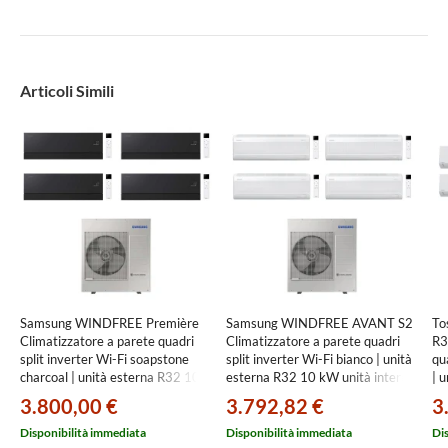
Articoli Simili
Samsung WINDFREE Première
Samsung WINDFREE AVANT S2
To
Climatizzatore a parete quadri
Climatizzatore a parete quadri
R3
split inverter Wi-Fi soapstone
split inverter Wi-Fi bianco | unità
qu
charcoal | unità esterna R32 10
esterna R32 10 kW unità interne
| 
kW unità interne
7000+7000+18000+24000
in
3.800,00 €
3.792,82 €
3
7000+7000+7000+12000 BTU
BTU
24
AJ100TXJ5KG/EU+AR70H[07|07|07|12]C1ABNEU
AJ100TXJ5KG/EU+AR70F[07|07|1
BT
Disponibilità immediata
Disponibilità immediata
Di