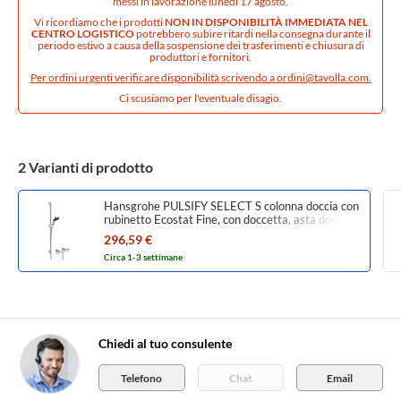
messi in lavorazione lunedì 17 agosto.
Vi ricordiamo che i prodotti
NON IN DISPONIBILITÀ IMMEDIATA NEL
CENTRO LOGISTICO
potrebbero subire ritardi nella consegna durante il
periodo estivo a causa della sospensione dei trasferimenti e chiusura di
produttori e fornitori.
Per ordini urgenti verificare disponibilità scrivendo a
ordini@tavolla.com
.
Ci scusiamo per l'eventuale disagio.
2 Varianti di prodotto
Hansgrohe PULSIFY SELECT S colonna doccia con
rubinetto Ecostat Fine, con doccetta, asta doccia
H.96 cm, cursore e flessibile doccia, finitura cromo
296,59 €
24261000
Circa 1-3 settimane
Chiedi al tuo consulente
Telefono
Chat
Email