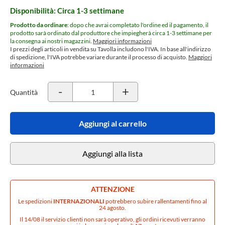
Disponibilità: Circa 1-3 settimane
Prodotto da ordinare
: dopo che avrai completato l'ordine ed il pagamento, il
prodotto sarà ordinato dal produttore che impiegherà circa 1-3 settimane per
la consegna ai nostri magazzini.
Maggiori informazioni
I prezzi degli articoli in vendita su Tavolla includono l'IVA. In base all'indirizzo
di spedizione, l'IVA potrebbe variare durante il processo di acquisto.
Maggiori
informazioni
-
+
Quantità
Aggiungi al carrello
Aggiungi alla lista
ATTENZIONE
Le spedizioni
INTERNAZIONALI
potrebbero subire rallentamenti fino al
24 agosto.
Il 14/08 il servizio clienti non sarà operativo, gli ordini ricevuti verranno