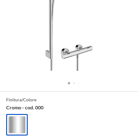
Specifiche
Finitura/Colore
Tecniche
Cromo - cod. 000
Cromo