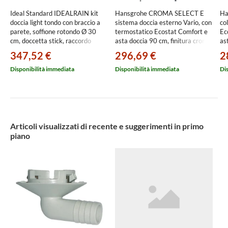
Ideal Standard IDEALRAIN kit
Hansgrohe CROMA SELECT E
Ha
doccia light tondo con braccio a
sistema doccia esterno Vario, con
co
parete, soffione rotondo Ø 30
termostatico Ecostat Comfort e
Ec
cm, doccetta stick, raccordo
asta doccia 90 cm, finitura cromo
as
erogatore con supporto fisso e
e bianco 27082400
fle
347,52 €
296,69 €
2
flessibile 175 cm, finitura cromo
24
BD825AA
Disponibilità immediata
Disponibilità immediata
Di
Articoli visualizzati di recente e suggerimenti in primo
piano