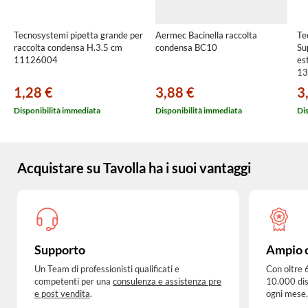
Tecnosystemi pipetta grande per
Aermec Bacinella raccolta
Te
raccolta condensa H.3.5 cm
condensa BC10
Su
11126004
es
13
1,28 €
3,88 €
3
Disponibilità immediata
Disponibilità immediata
Di
Acquistare su Tavolla ha i suoi vantaggi
Supporto
Ampio 
Un Team di professionisti qualificati e
Con oltre 
competenti per una
consulenza e assistenza pre
10.000 dis
e post vendita
.
ogni mese.