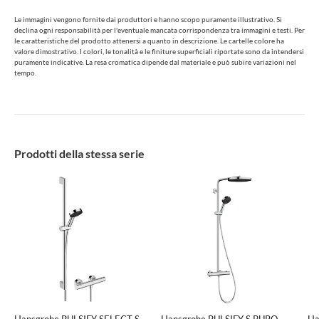
Le immagini vengono fornite dai produttori e hanno scopo puramente illustrativo. Si
declina ogni responsabilità per l'eventuale mancata corrispondenza tra immagini e testi. Per
le caratteristiche del prodotto attenersi a quanto in descrizione. Le cartelle colore ha
valore dimostrativo. I colori, le tonalità e le finiture superficiali riportate sono da intendersi
puramente indicative. La resa cromatica dipende dal materiale e può subire variazioni nel
tempo.
Prodotti della stessa serie
Hansgrohe PULSIFY SELECT S
Hansgrohe PULSIFY S PURO
Ha