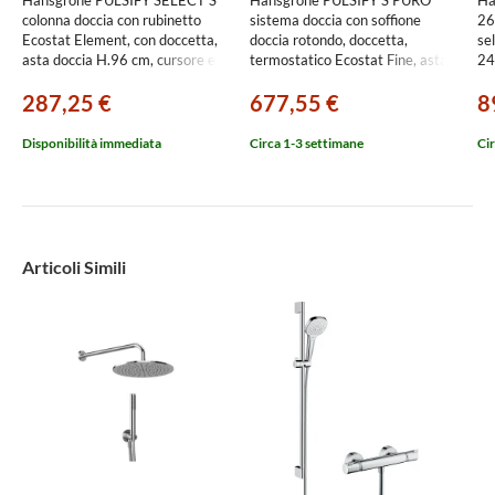
colonna doccia con rubinetto
sistema doccia con soffione
26
Ecostat Element, con doccetta,
doccia rotondo, doccetta,
se
asta doccia H.96 cm, cursore e
termostatico Ecostat Fine, asta
24
flessibile doccia, finitura cromo
doccia, cursore e flessibile,
287,25 €
677,55 €
8
24271000
finitura cromo 24237000
Disponibilità immediata
Circa 1-3 settimane
Cir
Articoli Simili