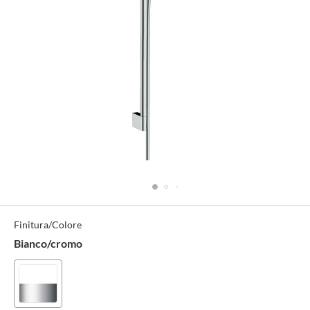
Specifiche
Finitura/Colore
Tecniche
Bianco/cromo