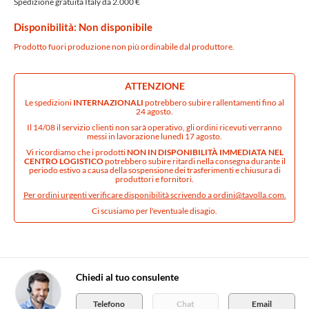
Spedizione gratuita Italy da 2.000 €
Disponibilità: Non disponibile
Prodotto fuori produzione non più ordinabile dal produttore.
ATTENZIONE
Le spedizioni
INTERNAZIONALI
potrebbero subire rallentamenti fino al
24 agosto.
Il 14/08 il servizio clienti non sarà operativo, gli ordini ricevuti verranno
messi in lavorazione lunedì 17 agosto.
Vi ricordiamo che i prodotti
NON IN DISPONIBILITÀ IMMEDIATA NEL
CENTRO LOGISTICO
potrebbero subire ritardi nella consegna durante il
periodo estivo a causa della sospensione dei trasferimenti e chiusura di
produttori e fornitori.
Per ordini urgenti verificare disponibilità scrivendo a
ordini@tavolla.com
.
Ci scusiamo per l'eventuale disagio.
Chiedi al tuo consulente
Telefono
Chat
Email