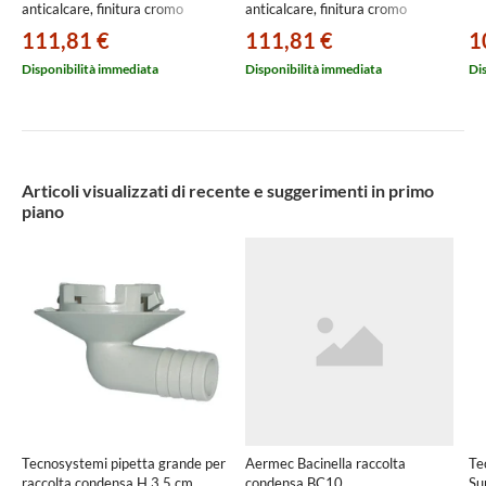
anticalcare, finitura cromo
anticalcare, finitura cromo
B2237AA
B2238AA
111,81 €
111,81 €
1
Disponibilità immediata
Disponibilità immediata
Di
Articoli visualizzati di recente e suggerimenti in primo
piano
Tecnosystemi pipetta grande per
Aermec Bacinella raccolta
Te
raccolta condensa H.3.5 cm
condensa BC10
Su