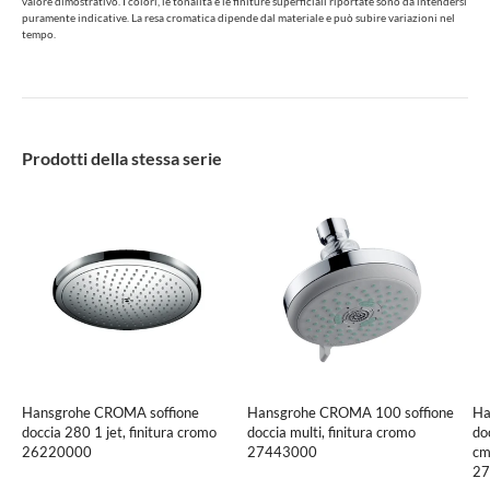
valore dimostrativo. I colori, le tonalità e le finiture superficiali riportate sono da intendersi
puramente indicative. La resa cromatica dipende dal materiale e può subire variazioni nel
tempo.
Prodotti della stessa serie
Hansgrohe CROMA soffione
Hansgrohe CROMA 100 soffione
Ha
doccia 280 1 jet, finitura cromo
doccia multi, finitura cromo
do
26220000
27443000
cm
27