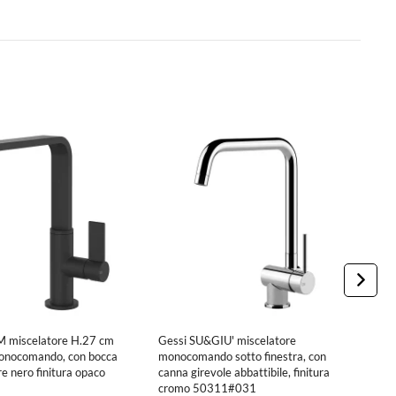
 miscelatore H.27 cm
Gessi SU&GIU' miscelatore
G
 monocomando, con bocca
monocomando sotto finestra, con
m
re nero finitura opaco
canna girevole abbattibile, finitura
f
cromo 50311#031