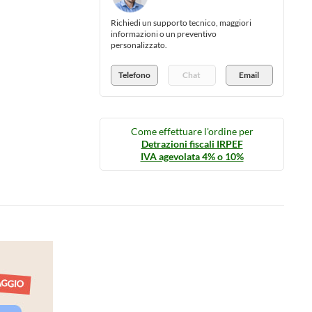
Richiedi un supporto tecnico, maggiori
informazioni o un preventivo
personalizzato.
Telefono
Chat
Email
Come effettuare l'ordine per
Detrazioni fiscali IRPEF
IVA agevolata 4% o 10%