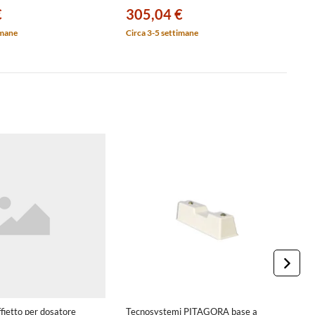
€
305,04 €
3
imane
Circa 3-5 settimane
Ci
ffietto per dosatore
Tecnosystemi PITAGORA base a
T