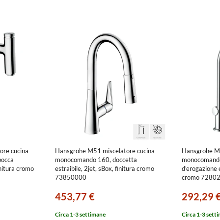
ore cucina
Hansgrohe M51 miscelatore cucina
Hansgrohe M5
bocca
monocomando 160, doccetta
monocomando
initura cromo
estraibile, 2jet, sBox, finitura cromo
d’erogazione es
73850000
cromo 7280
453,77 €
292,29 
Circa 1-3 settimane
Circa 1-3 sett