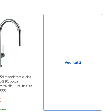
Vedi tutti
4 miscelatore cucina
 210, bocca
traibile, 1 jet, finitura
2000
€
imane