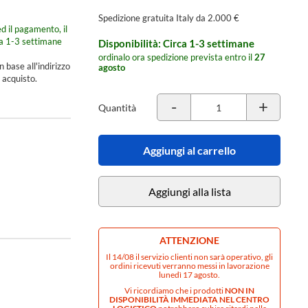
Spedizione gratuita Italy da 2.000 €
d il pagamento, il
ca 1-3 settimane
Disponibilità: Circa 1-3 settimane
ordinalo ora spedizione prevista entro il
27
n base all'indirizzo
agosto
 acquisto.
-
+
Quantità
Aggiungi al carrello
Aggiungi alla lista
ATTENZIONE
Il 14/08 il servizio clienti non sarà operativo, gli
ordini ricevuti verranno messi in lavorazione
lunedì 17 agosto.
Vi ricordiamo che i prodotti
NON IN
DISPONIBILITÀ IMMEDIATA NEL CENTRO