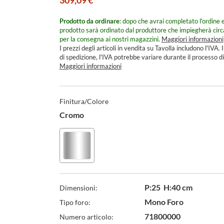
309,09 €
Prodotto da ordinare
: dopo che avrai completato l'ordine e
prodotto sarà ordinato dal produttore che impiegherà cir
per la consegna ai nostri magazzini.
Maggiori informazioni
I prezzi degli articoli in vendita su Tavolla includono l'IVA. I
di spedizione, l'IVA potrebbe variare durante il processo di
Maggiori informazioni
Specifiche
Tecniche
Finitura/Colore
Cromo
P:25 H:40 cm
Dimensioni:
Mono Foro
Tipo foro:
71800000
Numero articolo: