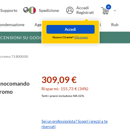
0
Accedi
Supporto
Spedizione
Registrati
condensazione
Agevolazioni fiscali
Extra Sconti
Rubinette
Accedi
ECENSIONI SU GOOGLE
Nuovo Cliente?
Clicca qui
.
ra cromo 71800000
309,09 €
monocomando
Risparmi: 155,73 € (34%)
 cromo
Tutti i prezzi includono IVA 22%.
Sei un professionista? Scopri i prezzi a te
riservati