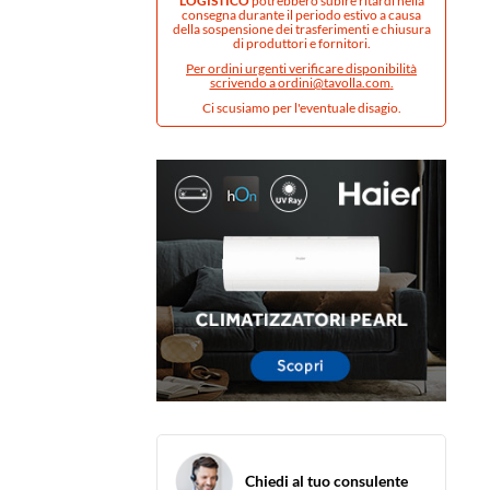
LOGISTICO
potrebbero subire ritardi nella
consegna durante il periodo estivo a causa
della sospensione dei trasferimenti e chiusura
di produttori e fornitori.
Per ordini urgenti verificare disponibilità
scrivendo a
ordini@tavolla.com
.
Ci scusiamo per l'eventuale disagio.
Chiedi al tuo consulente