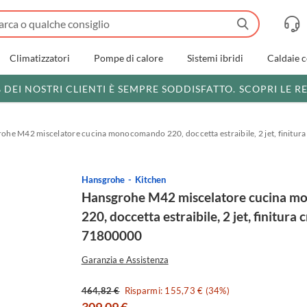
Climatizzatori
Pompe di calore
Sistemi ibridi
Caldaie 
% DEI NOSTRI CLIENTI È SEMPRE SODDISFATTO.
SCOPRI LE R
ohe M42 miscelatore cucina monocomando 220, doccetta estraibile, 2 jet, finitu
Hansgrohe
Kitchen
Hansgrohe M42 miscelatore cucina 
220, doccetta estraibile, 2 jet, finitura
71800000
Garanzia e Assistenza
464,82 €
Risparmi: 155,73 € (34%)