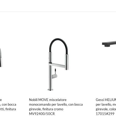
re
Nobili MOVE miscelatore
Gessi HELIUM
, con bocca
monocomando per lavello, con bocca
per lavello,
ti, finitura
girevole, finitura cromo
girevole, colo
MV92400/50CR
17015#299