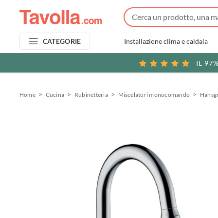
Installazione clima e caldaia
CATEGORIE
IL 97
Home
Cucina
Rubinetteria
Miscelatori monocomando
Hansgr