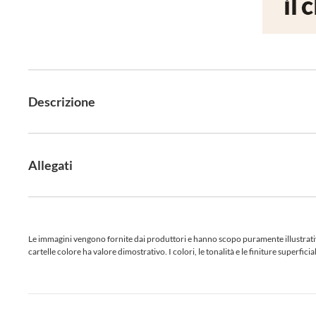
Descrizione
Allegati
Le immagini vengono fornite dai produttori e hanno scopo puramente illustrativo.
cartelle colore ha valore dimostrativo. I colori, le tonalità e le finiture superf