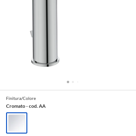
Specifiche
Finitura/Colore
Tecniche
Cromato - cod. AA
Cromato