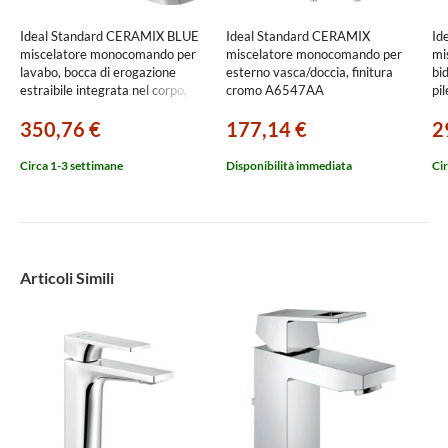
Ideal Standard CERAMIX BLUE
Ideal Standard CERAMIX
Id
miscelatore monocomando per
miscelatore monocomando per
mi
lavabo, bocca di erogazione
esterno vasca/doccia, finitura
bid
estraibile integrata nel corpo,
cromo A6547AA
pil
finitura cromo A5654AA
A
350,76 €
177,14 €
2
Circa 1-3 settimane
Disponibilità immediata
Cir
Articoli Simili