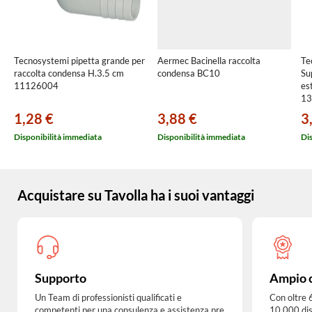
Tecnosystemi pipetta grande per
Aermec Bacinella raccolta
Te
raccolta condensa H.3.5 cm
condensa BC10
Su
11126004
es
13
1,28 €
3,88 €
3
Disponibilità immediata
Disponibilità immediata
Di
Acquistare su Tavolla ha i suoi vantaggi
Supporto
Ampio 
Un Team di professionisti qualificati e
Con oltre 
competenti per una
consulenza e assistenza pre
10.000 dis