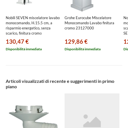
Nobili SEVEN miscelatore lavabo
Grohe Eurocube Miscelatore
No
monocomando, H.15.5 cm, a
Monocomando Lavabo finitura
mo
risparmio energetico, senza
cromo 23127000
sc
scarico, finitura cromo
SE
SEE124118/3CR
130,47 €
129,86 €
1
Disponibilità immediata
Disponibilità immediata
Di
Articoli visualizzati di recente e suggerimenti in primo
piano