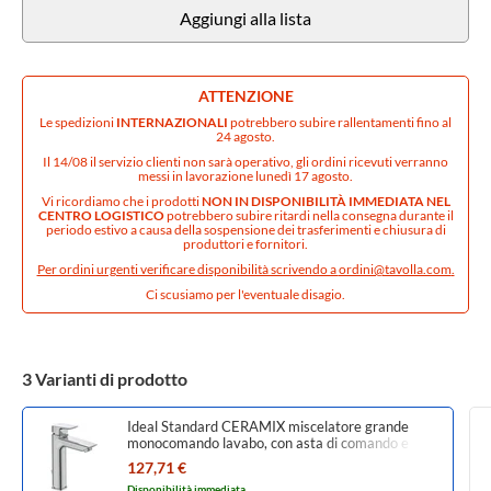
Aggiungi alla lista
ATTENZIONE
Le spedizioni
INTERNAZIONALI
potrebbero subire rallentamenti fino al
24 agosto.
Il 14/08 il servizio clienti non sarà operativo, gli ordini ricevuti verranno
messi in lavorazione lunedì 17 agosto.
Vi ricordiamo che i prodotti
NON IN DISPONIBILITÀ IMMEDIATA NEL
CENTRO LOGISTICO
potrebbero subire ritardi nella consegna durante il
periodo estivo a causa della sospensione dei trasferimenti e chiusura di
produttori e fornitori.
Per ordini urgenti verificare disponibilità scrivendo a
ordini@tavolla.com
.
Ci scusiamo per l'eventuale disagio.
3 Varianti di prodotto
Ideal Standard CERAMIX miscelatore grande
monocomando lavabo, con asta di comando e
scarico piletta, finitura cromo A6544AA
127,71 €
Disponibilità immediata