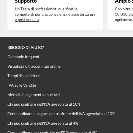
Supporto
Ampio 
Un Team di professionisti qualificati e
Con oltre 
competenti per una
consulenza e assistenza pre
10.000 dis
e post vendita
.
ogni mese.
BISOGNO DI AIUTO?
Domande frequenti
Visualizza o traccia il tuo ordine
Tempi di spedizione
IVA sulle Vendite
Metodi di pagamento accettati
Chi può usufruire dell’IVA agevolata al 10%
Come ordinare e pagare per usufruire dell'IVA agevolata al 10%
Chi può usufruire dell’IVA agevolata al 4%
Come ordinare per usufruire dell'IVA agevolata al 4%