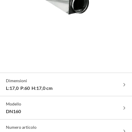
Specifiche
Dimensioni
Tecniche
L:17,0 P:60 H:17,0 cm
Modello
DN160
Numero articolo