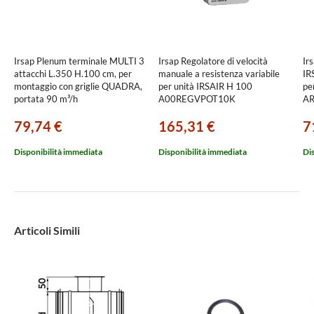
Irsap Plenum terminale MULTI 3
Irsap Regolatore di velocità
Irs
attacchi L.350 H.100 cm, per
manuale a resistenza variabile
IR
montaggio con griglie QUADRA,
per unità IRSAIR H 100
pe
portata 90 m³/h
A00REGVPOT10K
AR
TLZPLE03510M0
79,74 €
165,31 €
7
Disponibilità immediata
Disponibilità immediata
Di
Articoli Simili