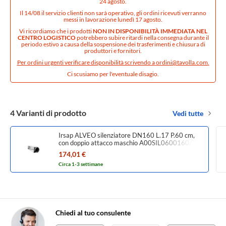
24 agosto.
Il 14/08 il servizio clienti non sarà operativo, gli ordini ricevuti verranno
messi in lavorazione lunedì 17 agosto.
Vi ricordiamo che i prodotti
NON IN DISPONIBILITÀ IMMEDIATA NEL
CENTRO LOGISTICO
potrebbero subire ritardi nella consegna durante il
periodo estivo a causa della sospensione dei trasferimenti e chiusura di
produttori e fornitori.
Per ordini urgenti verificare disponibilità scrivendo a
ordini@tavolla.com
.
Ci scusiamo per l'eventuale disagio.
4 Varianti di prodotto
Vedi tutte
Irsap ALVEO silenziatore DN160 L.17 P.60 cm,
con doppio attacco maschio A00SIL0600160A0
174,01 €
Circa 1-3 settimane
Chiedi al tuo consulente