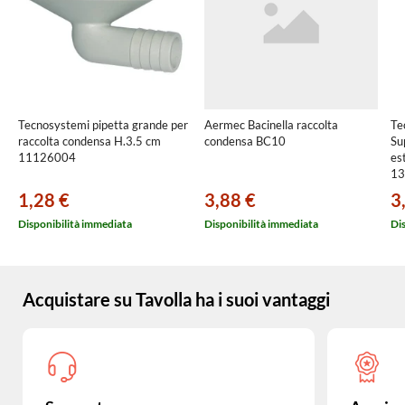
Tecnosystemi pipetta grande per
Aermec Bacinella raccolta
Te
raccolta condensa H.3.5 cm
condensa BC10
Su
11126004
es
13
1,28 €
3,88 €
3
Disponibilità immediata
Disponibilità immediata
Di
Acquistare su Tavolla ha i suoi vantaggi