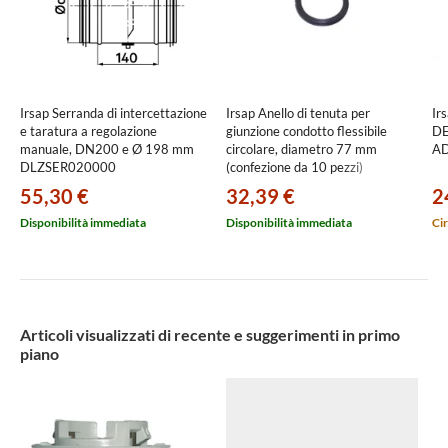
Irsap Serranda di intercettazione
Irsap Anello di tenuta per
Ir
e taratura a regolazione
giunzione condotto flessibile
DE
manuale, DN200 e Ø 198 mm
circolare, diametro 77 mm
AD
DLZSER020000
(confezione da 10 pezzi)
DPLANE007500000
55,30 €
32,39 €
2
Disponibilità immediata
Disponibilità immediata
Cir
Articoli visualizzati di recente e suggerimenti in primo
piano