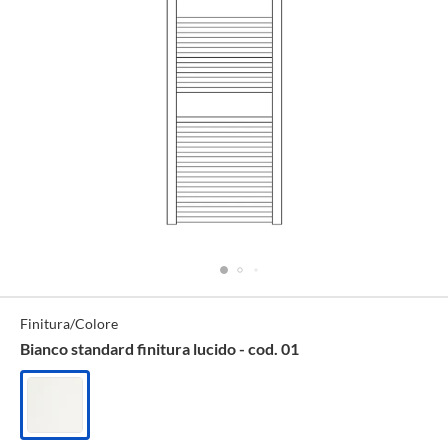
Specifiche
Finitura/Colore
Tecniche
Bianco standard finitura lucido - cod. 01
Bianco