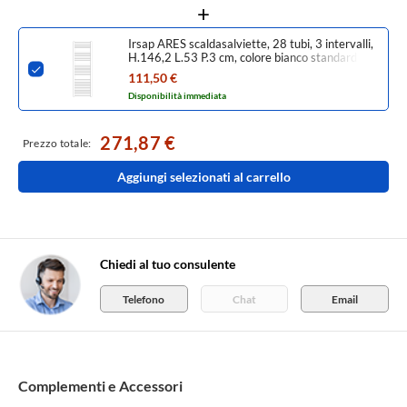
Irsap ARES scaldasalviette, 28 tubi, 3 intervalli,
H.146,2 L.53 P.3 cm, colore bianco standard
finitura lucido Cod.01 EIL053B01IR01NNN01
111,50 €
Disponibilità immediata
271,87 €
Prezzo totale:
Aggiungi selezionati al carrello
Chiedi al tuo consulente
Telefono
Chat
Email
Complementi e Accessori