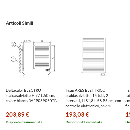
Articoli Simili
Deltacalor ELECTRO
Irsap ARES ELETTRICO
Ir
scaldasalviette H.77 L.50 cm,
scaldasalviette, 15 tubi, 2
tub
colore bianco BAEP069050TB
intervalli, H.81,8 L.58 P.3 cm, con
cm
controllo elettronico, colore
fi
bianco standard finitura lucido
EC
203,89 €
193,03 €
1
Cod.01 EIS058H01IR01NNN01
Disponibilità immediata
Disponibilità immediata
Di