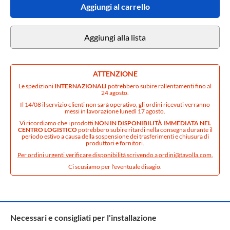
Aggiungi al carrello
Aggiungi alla lista
ATTENZIONE
Le spedizioni
INTERNAZIONALI
potrebbero subire rallentamenti fino al
24 agosto.
Il 14/08 il servizio clienti non sarà operativo, gli ordini ricevuti verranno
messi in lavorazione lunedì 17 agosto.
Vi ricordiamo che i prodotti
NON IN DISPONIBILITÀ IMMEDIATA NEL
CENTRO LOGISTICO
potrebbero subire ritardi nella consegna durante il
periodo estivo a causa della sospensione dei trasferimenti e chiusura di
produttori e fornitori.
Per ordini urgenti verificare disponibilità scrivendo a
ordini@tavolla.com
.
Ci scusiamo per l'eventuale disagio.
Necessari e consigliati per l'installazione