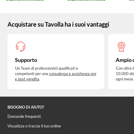
Acquistare su Tavolla ha i suoi vantaggi
Supporto
Ampio 
Un Team di professionisti qualificati e
Con oltre 
competenti per una
consulenza e assistenza pre
10.000 dis
e post vendita
.
ogni mese.
BISOGNO DI AIUTO?
Domande frequenti
Visualizza o traccia il tuo ordine