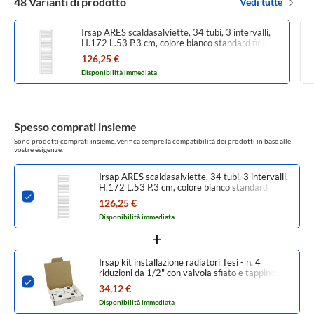
48 Varianti di prodotto
Vedi tutte
Irsap ARES scaldasalviette, 34 tubi, 3 intervalli,
H.172 L.53 P.3 cm, colore bianco standard finitura
lucido Cod.01 EIG053B01IR01NNN01
126,25 €
Disponibilità immediata
Spesso comprati insieme
Sono prodotti comprati insieme, verifica sempre la compatibilità dei prodotti in base alle
vostre esigenze.
Irsap ARES scaldasalviette, 34 tubi, 3 intervalli,
H.172 L.53 P.3 cm, colore bianco standard
finitura lucido Cod.01 EIG053B01IR01NNN01
126,25 €
Disponibilità immediata
Irsap kit installazione radiatori Tesi - n. 4
riduzioni da 1/2" con valvola sfiato e tappino
cieco da 1/2", colore bianco standard finitura
34,12 €
lucido Cod.01 CONFIR04TAP1201
Disponibilità immediata