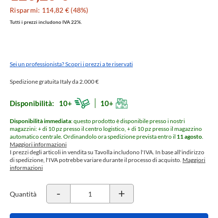
Risparmi: 114,82 € (48%)
Tutti i prezzi includono IVA 22%.
Sei un professionista? Scopri i prezzi a te riservati
Spedizione gratuita Italy da 2.000 €
Disponibilità:
10+
10+
Disponibilità immediata
: questo prodotto è disponibile presso i nostri
magazzini: + di 10 pz presso il centro logistico, + di 10 pz presso il magazzino
automatico centrale.
Ordinandolo ora spedizione prevista entro il
11 agosto
.
Maggiori informazioni
I prezzi degli articoli in vendita su Tavolla includono l'IVA. In base all'indirizzo
di spedizione, l'IVA potrebbe variare durante il processo di acquisto.
Maggiori
informazioni
-
+
Quantità