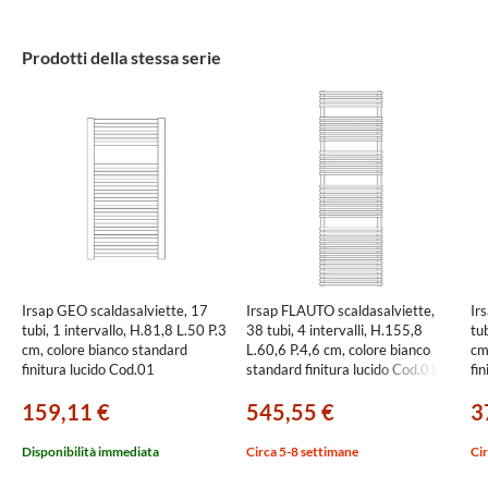
Prodotti della stessa serie
Irsap GEO scaldasalviette, 17
Irsap FLAUTO scaldasalviette,
Ir
tubi, 1 intervallo, H.81,8 L.50 P.3
38 tubi, 4 intervalli, H.155,8
tub
cm, colore bianco standard
L.60,6 P.4,6 cm, colore bianco
cm
finitura lucido Cod.01
standard finitura lucido Cod.01
fi
ECS050B01IR01NNN01
FTL060B01IR01NNN02
PT
159,11 €
545,55 €
3
Disponibilità immediata
Circa 5-8 settimane
Cir