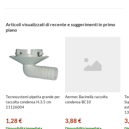
Articoli visualizzati di recente e suggerimenti in primo
piano
Tecnosystemi pipetta grande per
Aermec Bacinella raccolta
Te
raccolta condensa H.3.5 cm
condensa BC10
Su
11126004
es
13
1,28 €
3,88 €
3
Disponibilità immediata
Disponibilità immediata
Di