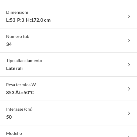
standard
finitura
Dimensioni
lucido
-
L:53 P:3 H:172,0 cm
cod.
01
Numero tubi
34
Tipo allacciamento
Laterali
Resa termica W
853 Δt=50°C
Interasse (cm)
50
Modello