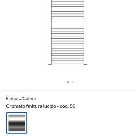
Specifiche
Finitura/Colore
Tecniche
Cromato finitura lucido - cod. 50
Cromato