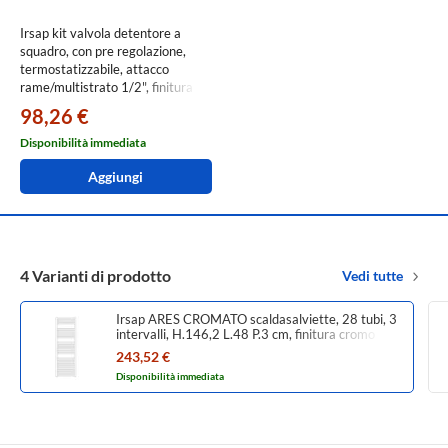
Irsap kit valvola detentore a
squadro, con pre regolazione,
termostatizzabile, attacco
rame/multistrato 1/2", finitura
cromo VALKITSQUCU50
98,26 €
Disponibilità immediata
Aggiungi
4 Varianti di prodotto
Vedi tutte
Irsap ARES CROMATO scaldasalviette, 28 tubi, 3
intervalli, H.146,2 L.48 P.3 cm, finitura cromo
Cod.50 EIL048B50IR01NNN01
243,52 €
Disponibilità immediata