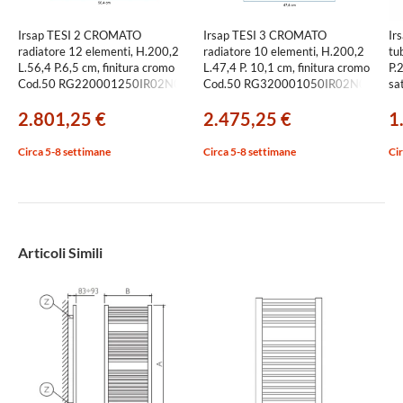
Irsap TESI 2 CROMATO
Irsap TESI 3 CROMATO
Ir
radiatore 12 elementi, H.200,2
radiatore 10 elementi, H.200,2
tub
L.56,4 P.6,5 cm, finitura cromo
L.47,4 P. 10,1 cm, finitura cromo
P.2
Cod.50 RG220001250IR02N02
Cod.50 RG320001050IR02N01
sa
SL
2.801,25 €
2.475,25 €
1
Circa 5-8 settimane
Circa 5-8 settimane
Cir
Articoli Simili