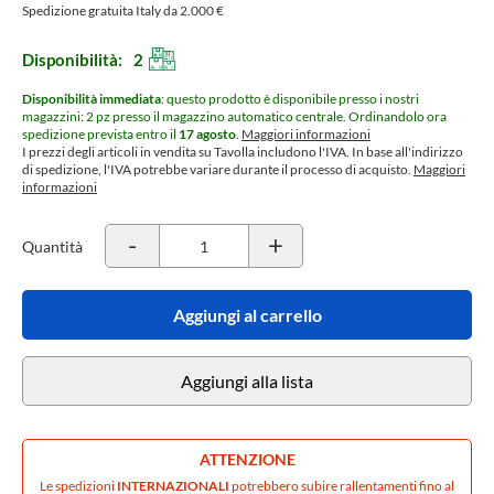
Spedizione gratuita Italy da 2.000 €
Disponibilità:
2
Disponibilità immediata
: questo prodotto è disponibile presso i nostri
magazzini: 2 pz presso il magazzino automatico centrale.
Ordinandolo ora
spedizione prevista entro il
17 agosto
.
Maggiori informazioni
I prezzi degli articoli in vendita su Tavolla includono l'IVA. In base all'indirizzo
di spedizione, l'IVA potrebbe variare durante il processo di acquisto.
Maggiori
informazioni
-
+
Quantità
Aggiungi al carrello
Aggiungi alla lista
ATTENZIONE
Le spedizioni
INTERNAZIONALI
potrebbero subire rallentamenti fino al