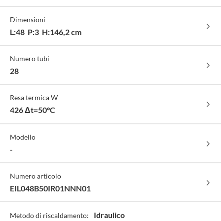
finitura
lucido
Dimensioni
-
cod.
L:48 P:3 H:146,2 cm
50
Numero tubi
28
Resa termica W
426 Δt=50°C
Modello
-
Numero articolo
EIL048B50IR01NNN01
Idraulico
Metodo di riscaldamento: