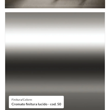
Finitura/Colore:
Cromato finitura lucido - cod. 50