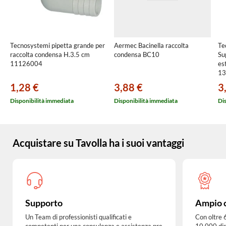
Tecnosystemi pipetta grande per
Aermec Bacinella raccolta
Te
raccolta condensa H.3.5 cm
condensa BC10
Su
11126004
es
13
1,28 €
3,88 €
3
Disponibilità immediata
Disponibilità immediata
Di
Acquistare su Tavolla ha i suoi vantaggi
Supporto
Ampio 
Un Team di professionisti qualificati e
Con oltre 
competenti per una
consulenza e assistenza pre
10.000 dis