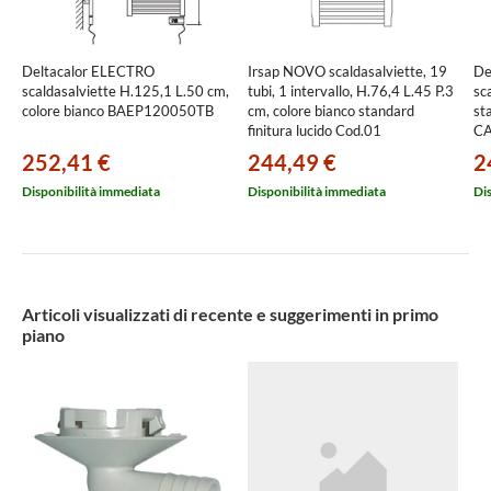
Deltacalor ELECTRO
Irsap NOVO scaldasalviette, 19
De
scaldasalviette H.125,1 L.50 cm,
tubi, 1 intervallo, H.76,4 L.45 P.3
sc
colore bianco BAEP120050TB
cm, colore bianco standard
st
finitura lucido Cod.01
C
NOP045B01IR01NNN02
252,41 €
244,49 €
2
Disponibilità immediata
Disponibilità immediata
Di
Articoli visualizzati di recente e suggerimenti in primo
piano