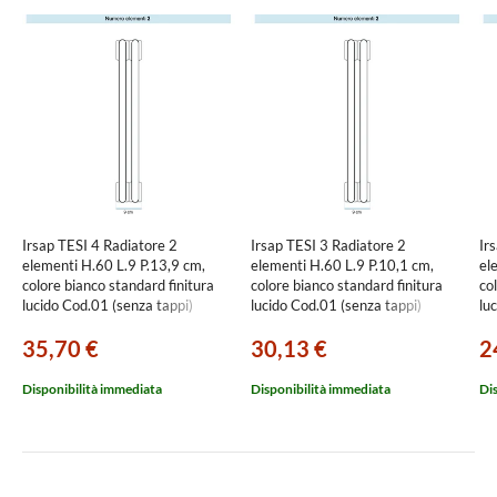
Irsap TESI 4 Radiatore 2
Irsap TESI 3 Radiatore 2
Ir
elementi H.60 L.9 P.13,9 cm,
elementi H.60 L.9 P.10,1 cm,
el
colore bianco standard finitura
colore bianco standard finitura
co
lucido Cod.01 (senza tappi)
lucido Cod.01 (senza tappi)
lu
RT406000201IRNON01
RT306000201IRNON03
RT
35,70 €
30,13 €
2
Disponibilità immediata
Disponibilità immediata
Di