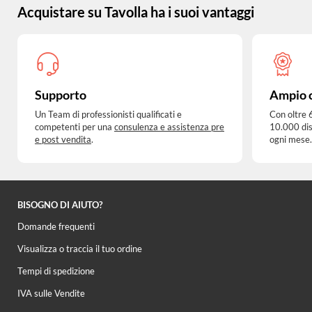
Acquistare su Tavolla ha i suoi vantaggi
Supporto
Ampio 
Un Team di professionisti qualificati e
Con oltre 
competenti per una
consulenza e assistenza pre
10.000 dis
e post vendita
.
ogni mese.
BISOGNO DI AIUTO?
Domande frequenti
Visualizza o traccia il tuo ordine
Tempi di spedizione
IVA sulle Vendite