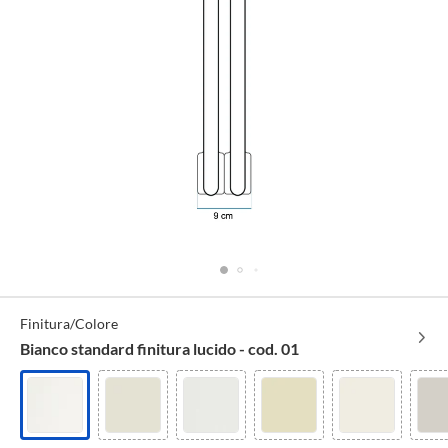
Specifiche
Finitura/Colore
Tecniche
Bianco standard finitura lucido - cod. 01
Bianco
Bianco
Bianco
Avorio
Bianco