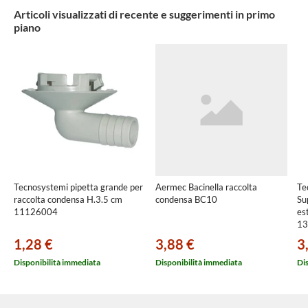
Articoli visualizzati di recente e suggerimenti in primo
piano
Tecnosystemi pipetta grande per
Aermec Bacinella raccolta
Te
raccolta condensa H.3.5 cm
condensa BC10
Su
11126004
es
13
1,28 €
3,88 €
3
Disponibilità immediata
Disponibilità immediata
Di