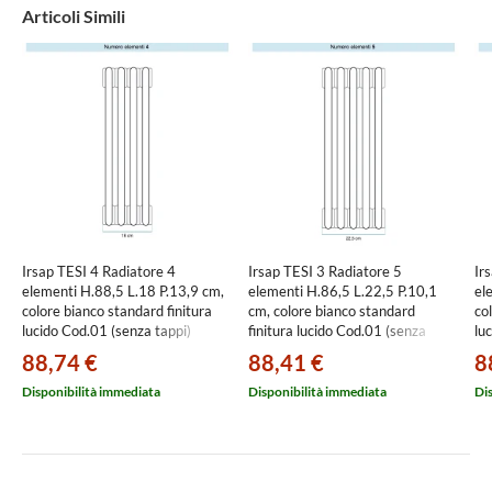
Articoli Simili
Irsap TESI 4 Radiatore 4
Irsap TESI 3 Radiatore 5
Ir
elementi H.88,5 L.18 P.13,9 cm,
elementi H.86,5 L.22,5 P.10,1
el
colore bianco standard finitura
cm, colore bianco standard
co
lucido Cod.01 (senza tappi)
finitura lucido Cod.01 (senza
lu
RT408850401IRNON03
tappi) RT308650501IRNON01
RT
88,74 €
88,41 €
8
Disponibilità immediata
Disponibilità immediata
Di