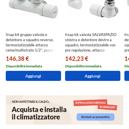
Irsap kit gruppo valvola e
Irsap kit valvola SALVASPAZIO
Ir
detentore a squadro reverse,
sinistra e detentore destro a
de
termostatizzabile attacco
squadro, termostatizzabile con
sq
rame/multistrato 1/2", passo 50
pre regolazione, attacco
pr
mm, con pre regolazione, colore
rame/multistrato 1/2", colore
ra
146,38 €
142,23 €
1
bianco standard finitura lucido
bianco standard finitura lucido
bi
Cod.01 VALKIT50SQUCU01
Cod.01 VALKITSALVCUS01
Co
Disponibilità immediata
Disponibilità immediata
Di
Aggiungi
Aggiungi