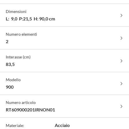
standard
RAL
perla
RAL
Puro
finitura
9016
finitura
1013
RAL
Dimensioni
lucido
finitura
ruvido
finitura
9010
-
opaco
-
lucido
finitura
L: 9,0 P:21,5 H: 90,0 cm
cod.
-
cod.
-
lucido
01
cod.
16
cod.
-
Y5
02
cod.
Numero elementi
Q4
2
Interasse (cm)
83,5
Modello
900
Numero articolo
RT609000201IRNON01
Acciaio
Materiale: