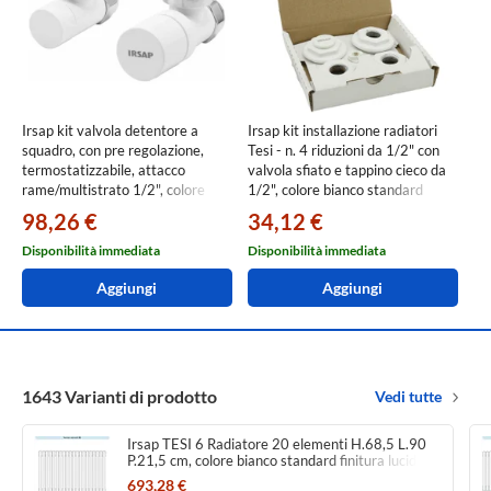
Irsap kit valvola detentore a
Irsap kit installazione radiatori
squadro, con pre regolazione,
Tesi - n. 4 riduzioni da 1/2" con
termostatizzabile, attacco
valvola sfiato e tappino cieco da
rame/multistrato 1/2", colore
1/2", colore bianco standard
bianco standard finitura lucido
finitura lucido Cod.01
98,26 €
34,12 €
Cod.01 VALKITSQUCU01
CONFIR04TAP1201
Disponibilità immediata
Disponibilità immediata
Aggiungi
Aggiungi
1643 Varianti di prodotto
Vedi tutte
Irsap TESI 6 Radiatore 20 elementi H.68,5 L.90
P.21,5 cm, colore bianco standard finitura lucido
Cod.01 (senza tappi) RT606852001IRNON02
693,28 €