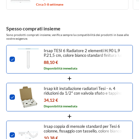
Circa 5-8 settimane
Spesso comprati insieme
Sono prodotti comprati insieme, verifica sempre la compatibilità dei prodotti in base alle
vostre esigenze.
Irsap TESI 6 Radiatore 2 elementi H.90 L.9
P.21,5 cm, colore bianco standard finitura lucido
Cod.01 (senza tappi) RT609000201IRNON01
88,10 €
Disponibilità immediata
Irsap kit installazione radiatori Tesi - n. 4
riduzioni da 1/2" con valvola sfiato e tappino
cieco da 1/2", colore bianco standard finitura
34,12 €
lucido Cod.01 CONFIR04TAP1201
Disponibilità immediata
Irsap coppia di mensole standard per Tesi 6
colonne, fissaggio con tassello, colore bianco
standard finitura lucido Cod.01 AMENSFI6C01
10,38 €