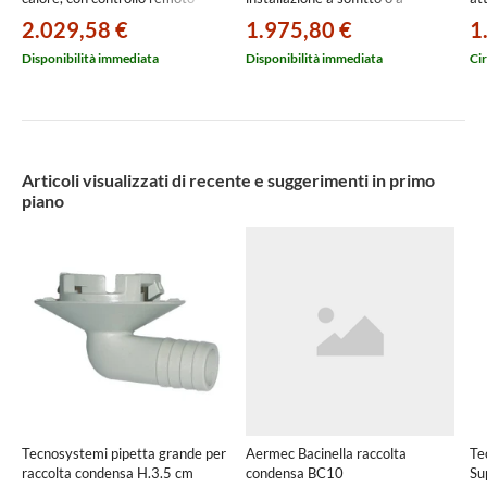
touch screen URED015BRL00P
pavimento, con controllo L
25
2.029,58 €
1.975,80 €
1
URED015HRL00P
Disponibilità immediata
Disponibilità immediata
Cir
Articoli visualizzati di recente e suggerimenti in primo
piano
Tecnosystemi pipetta grande per
Aermec Bacinella raccolta
Te
raccolta condensa H.3.5 cm
condensa BC10
Su