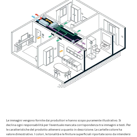
Le immagini vengono fornite dai produttori e hanno scopo puramente illustrativo. Si
declina ogni responsabilità per l'eventuale mancata corrispondenza tra immagini e testi. Per
le caratteristiche del prodotto attenersi a quanto in descrizione. Le cartelle colore ha
valore dimostrativo. I colori, le tonalità e le finiture superficiali riportate sono da intendersi