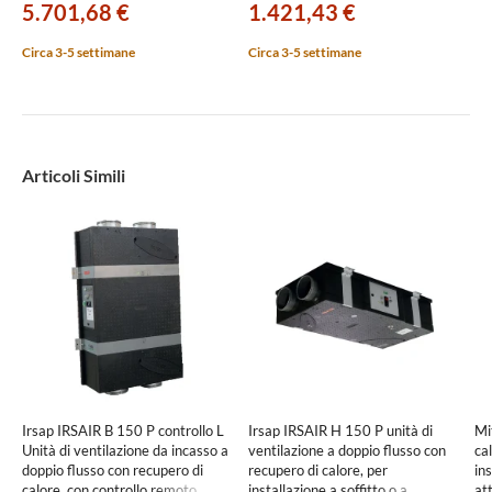
5.701,68 €
1.421,43 €
UCLM004V0E000
Circa 3-5 settimane
Circa 3-5 settimane
Articoli Simili
Irsap IRSAIR B 150 P controllo L
Irsap IRSAIR H 150 P unità di
Mi
Unità di ventilazione da incasso a
ventilazione a doppio flusso con
cal
doppio flusso con recupero di
recupero di calore, per
ins
calore, con controllo remoto
installazione a soffitto o a
at