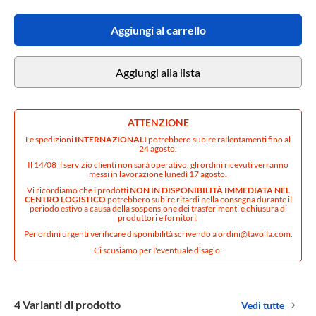
Aggiungi al carrello
Aggiungi alla lista
ATTENZIONE
Le spedizioni
INTERNAZIONALI
potrebbero subire rallentamenti fino al
24 agosto.
Il 14/08 il servizio clienti non sarà operativo, gli ordini ricevuti verranno
messi in lavorazione lunedì 17 agosto.
Vi ricordiamo che i prodotti
NON IN DISPONIBILITÀ IMMEDIATA NEL
CENTRO LOGISTICO
potrebbero subire ritardi nella consegna durante il
periodo estivo a causa della sospensione dei trasferimenti e chiusura di
produttori e fornitori.
Per ordini urgenti verificare disponibilità scrivendo a
ordini@tavolla.com
.
Ci scusiamo per l'eventuale disagio.
4 Varianti di prodotto
Vedi tutte