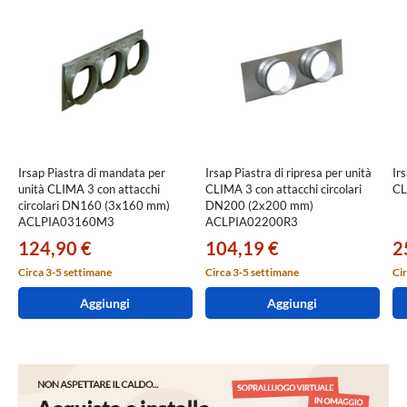
Irsap Piastra di mandata per
Irsap Piastra di ripresa per unità
Ir
unità CLIMA 3 con attacchi
CLIMA 3 con attacchi circolari
CL
circolari DN160 (3x160 mm)
DN200 (2x200 mm)
ACLPIA03160M3
ACLPIA02200R3
124,90 €
104,19 €
2
Circa 3-5 settimane
Circa 3-5 settimane
Cir
Aggiungi
Aggiungi