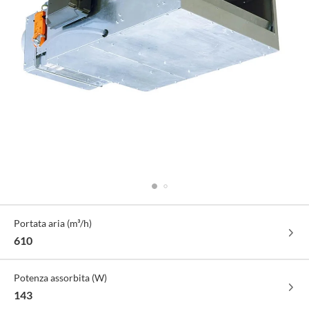
Specifiche
Portata aria (m³/h)
Tecniche
610
Potenza assorbita (W)
143