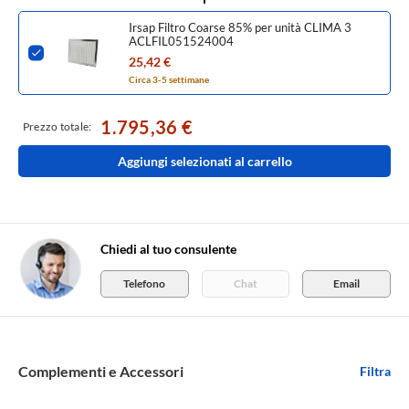
Irsap Filtro Coarse 85% per unità CLIMA 3
ACLFIL051524004
25,42 €
Circa 3-5 settimane
1.795,36 €
Prezzo totale:
Aggiungi selezionati al carrello
Chiedi al tuo consulente
Telefono
Chat
Email
Complementi e Accessori
Filtra