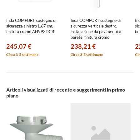
Inda COMFORT sostegno di
Inda COMFORT sostegno di
In
sicurezza sinistro L.67 cm,
sicurezza verticale destro,
si
finitura cromo AH993DCR
installazione da pavimento a
fi
parete, finitura cromo
AH996ACR
245,07 €
238,21 €
2
Circa 3-5 settimane
Circa 3-5 settimane
Cir
Articoli visualizzati di recente e suggerimenti in primo
piano