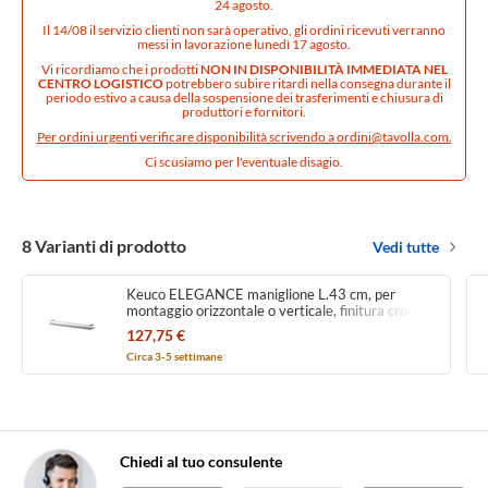
24 agosto.
Il 14/08 il servizio clienti non sarà operativo, gli ordini ricevuti verranno
messi in lavorazione lunedì 17 agosto.
Vi ricordiamo che i prodotti
NON IN DISPONIBILITÀ IMMEDIATA NEL
CENTRO LOGISTICO
potrebbero subire ritardi nella consegna durante il
periodo estivo a causa della sospensione dei trasferimenti e chiusura di
produttori e fornitori.
Per ordini urgenti verificare disponibilità scrivendo a
ordini@tavolla.com
.
Ci scusiamo per l'eventuale disagio.
8 Varianti di prodotto
Vedi tutte
Keuco ELEGANCE maniglione L.43 cm, per
montaggio orizzontale o verticale, finitura cromo
31601010400
127,75 €
Circa 3-5 settimane
Chiedi al tuo consulente