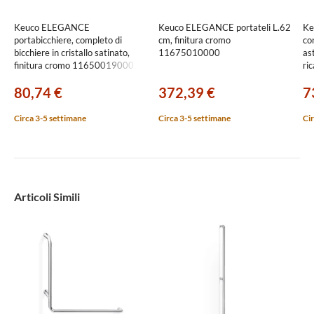
Keuco ELEGANCE
Keuco ELEGANCE portateli L.62
Ke
portabicchiere, completo di
cm, finitura cromo
con
bicchiere in cristallo satinato,
11675010000
as
finitura cromo 11650019000
ri
cr
80,74 €
372,39 €
7
Circa 3-5 settimane
Circa 3-5 settimane
Cir
Articoli Simili