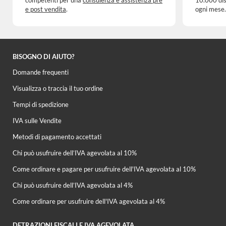
competenti per una
consulenza e assistenza pre
10.000 dis
e post vendita
.
ogni mese.
BISOGNO DI AIUTO?
Domande frequenti
Visualizza o traccia il tuo ordine
Tempi di spedizione
IVA sulle Vendite
Metodi di pagamento accettati
Chi può usufruire dell’IVA agevolata al 10%
Come ordinare e pagare per usufruire dell'IVA agevolata al 10%
Chi può usufruire dell’IVA agevolata al 4%
Come ordinare per usufruire dell'IVA agevolata al 4%
DETRAZIONI FISCALI E IVA AGEVOLATA