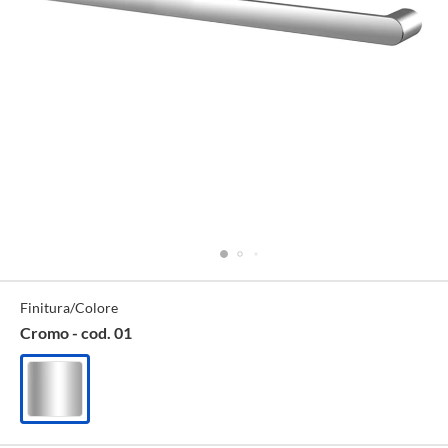
Specifiche
Finitura/Colore
Tecniche
Cromo - cod. 01
Cromo
-