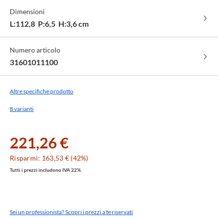
cod.
Dimensioni
01
L:112,8 P:6,5 H:3,6 cm
Numero articolo
31601011100
Altre specifiche prodotto
8 varianti
221,26 €
Risparmi: 163,53 € (42%)
Tutti i prezzi includono IVA 22%.
Sei un professionista? Scopri i prezzi a te riservati