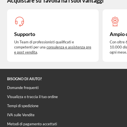
Acquistare su Tavolla ha i suoi vantaggi
Supporto
Ampio 
Un Team di professionisti qualificati e
Con oltre 
competenti per una
consulenza e assistenza pre
10.000 dis
e post vendita
.
ogni mese.
BISOGNO DI AIUTO?
Domande frequenti
Visualizza o traccia il tuo ordine
Tempi di spedizione
IVA sulle Vendite
Metodi di pagamento accettati