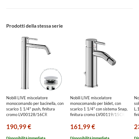
Prodotti della stessa serie
Nobili LIVE miscelatore
Nobili LIVE miscelatore
No
monocomando per bacinella, con
monocomando per bidet, con
so
scarico 1 1/4" push, finitura
scarico 1 1/4" con sistema Snap,
L.
cromo LV00128/16CR
finitura cromo LV00119/15CR
fi
190,99 €
161,99 €
2
Disponibilità immediata
Disponibilità immediata
Di