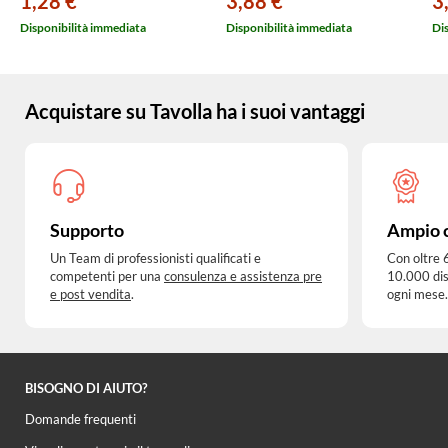
1,28 €
3,88 €
3
Disponibilità immediata
Disponibilità immediata
Di
Acquistare su Tavolla ha i suoi vantaggi
Supporto
Ampio 
Un Team di professionisti qualificati e
Con oltre 
competenti per una
consulenza e assistenza pre
10.000 dis
e post vendita
.
ogni mese.
BISOGNO DI AIUTO?
Domande frequenti