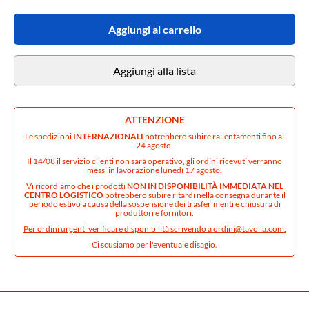
Aggiungi al carrello
Aggiungi alla lista
ATTENZIONE
Le spedizioni
INTERNAZIONALI
potrebbero subire rallentamenti fino al
24 agosto.
Il 14/08 il servizio clienti non sarà operativo, gli ordini ricevuti verranno
messi in lavorazione lunedì 17 agosto.
Vi ricordiamo che i prodotti
NON IN DISPONIBILITÀ IMMEDIATA NEL
CENTRO LOGISTICO
potrebbero subire ritardi nella consegna durante il
periodo estivo a causa della sospensione dei trasferimenti e chiusura di
produttori e fornitori.
Per ordini urgenti verificare disponibilità scrivendo a
ordini@tavolla.com
.
Ci scusiamo per l'eventuale disagio.