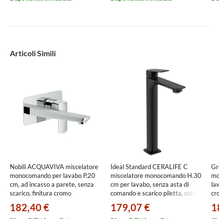
Articoli Simili
Nobili ACQUAVIVA miscelatore
Ideal Standard CERALIFE C
Gr
monocomando per lavabo P.20
miscelatore monocomando H.30
mo
cm, ad incasso a parete, senza
cm per lavabo, senza asta di
lav
scarico, finitura cromo
comando e scarico piletta, colore
cr
VV103198/1CR
nero finitura opaco BE050XG
182,40 €
179,07 €
1