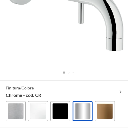
Specifiche
Finitura/Colore
Tecniche
Chrome - cod. CR
Inox
Polar
Mora
Chrome
Tabacco
-
white
opaco
-
opaco