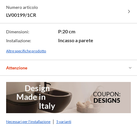
cod.
-
-
cod.
-
Numero articolo
IX
cod.
cod.
CR
cod.
WM
BM
TA
LV00199/1CR
P:20 cm
Dimensioni:
Incasso a parete
Installazione:
Altre specifiche prodotto
Attenzione
Necessari per l'installazione
5 varianti