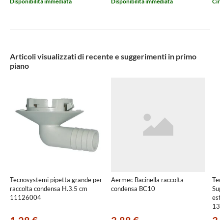
Disponibilità immediata
Disponibilità immediata
Cir
Articoli visualizzati di recente e suggerimenti in primo
piano
Tecnosystemi pipetta grande per
Aermec Bacinella raccolta
Te
raccolta condensa H.3.5 cm
condensa BC10
Su
11126004
es
13