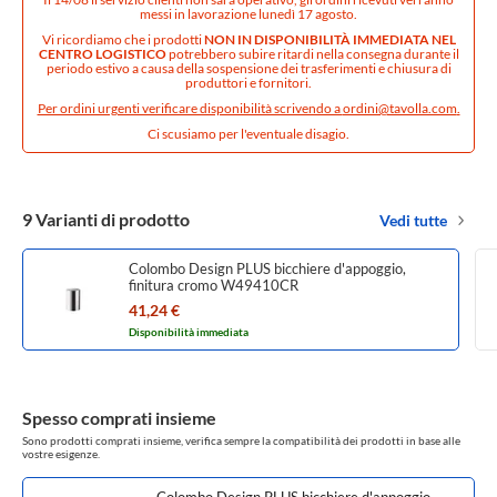
messi in lavorazione lunedì 17 agosto.
Vi ricordiamo che i prodotti
NON IN DISPONIBILITÀ IMMEDIATA NEL
CENTRO LOGISTICO
potrebbero subire ritardi nella consegna durante il
periodo estivo a causa della sospensione dei trasferimenti e chiusura di
produttori e fornitori.
Per ordini urgenti verificare disponibilità scrivendo a
ordini@tavolla.com
.
Ci scusiamo per l'eventuale disagio.
9 Varianti di prodotto
Vedi tutte
Colombo Design PLUS bicchiere d'appoggio,
finitura cromo W49410CR
41,24 €
Disponibilità immediata
Spesso comprati insieme
Sono prodotti comprati insieme, verifica sempre la compatibilità dei prodotti in base alle
vostre esigenze.
Colombo Design PLUS bicchiere d'appoggio,