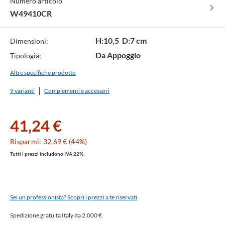
Numero articolo
GL
cod.
VL
CR
cod.
cod.
VM
NM
BM
W49410CR
H:10,5 D:7 cm
Dimensioni:
Da Appoggio
Tipologia:
Altre specifiche prodotto
9 varianti
Complementi e accessori
41,24 €
Risparmi: 32,69 € (44%)
Tutti i prezzi includono IVA 22%.
Sei un professionista? Scopri i prezzi a te riservati
Spedizione gratuita Italy da 2.000 €