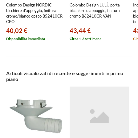
Colombo Design NORDIC
Colombo Design LULÙ porta
In
bicchiere d'appoggio, finitura
bicchiere d'appoggio, finitura
ap
cromo/bianco opaco B52410CR-
cromo B62410CR-VAN
bi
CBO
fi
A
40,02 €
43,44 €
4
Disponibilità immediata
Circa 1-3 settimane
Cir
Articoli visualizzati di recente e suggerimenti in primo
piano