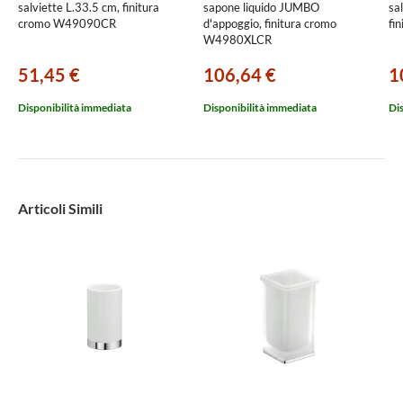
salviette L.33.5 cm, finitura
sapone liquido JUMBO
sa
cromo W49090CR
d'appoggio, finitura cromo
fi
W4980XLCR
51,45 €
106,64 €
1
Disponibilità immediata
Disponibilità immediata
Di
Articoli Simili