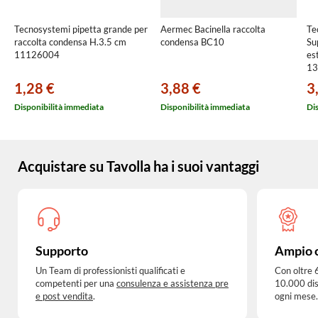
Tecnosystemi pipetta grande per
Aermec Bacinella raccolta
Te
raccolta condensa H.3.5 cm
condensa BC10
Su
11126004
es
13
1,28 €
3,88 €
3
Disponibilità immediata
Disponibilità immediata
Di
Acquistare su Tavolla ha i suoi vantaggi
Supporto
Ampio 
Un Team di professionisti qualificati e
Con oltre 
competenti per una
consulenza e assistenza pre
10.000 dis
e post vendita
.
ogni mese.