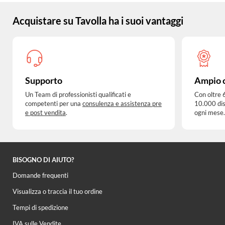
Acquistare su Tavolla ha i suoi vantaggi
Supporto
Ampio 
Un Team di professionisti qualificati e
Con oltre 
competenti per una
consulenza e assistenza pre
10.000 dis
e post vendita
.
ogni mese.
BISOGNO DI AIUTO?
Domande frequenti
Visualizza o traccia il tuo ordine
Tempi di spedizione
IVA sulle Vendite