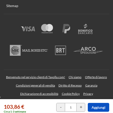
Sitemap
Benvenuto nel servizio clienti di Tavolla.com!
Chi siamo
Offerte di lavoro
Condizioni generali di vendita
Diritto di Recesso
Garanzia
Dichiarazione di accessibilità
Cookie Policy
Privacy
103,86 €
TAVOLLA Srl - Sede legale: Via Albegno, 36 23854 Olginate (Lecco) Italy | P. IVA
-
+
Aggiungi
03709140135 | REA: LC 324421 | SDI: SZLUBAI
Powered by
KFI
Circa 1-3 settimane