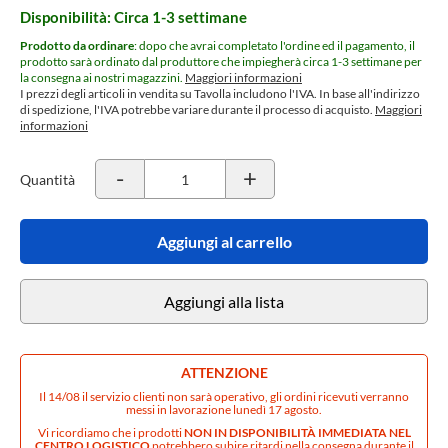
Disponibilità: Circa 1-3 settimane
Prodotto da ordinare
: dopo che avrai completato l'ordine ed il pagamento, il
prodotto sarà ordinato dal produttore che impiegherà circa 1-3 settimane per
la consegna ai nostri magazzini.
Maggiori informazioni
I prezzi degli articoli in vendita su Tavolla includono l'IVA. In base all'indirizzo
di spedizione, l'IVA potrebbe variare durante il processo di acquisto.
Maggiori
informazioni
-
+
Quantità
Aggiungi al carrello
Aggiungi alla lista
ATTENZIONE
Il 14/08 il servizio clienti non sarà operativo, gli ordini ricevuti verranno
messi in lavorazione lunedì 17 agosto.
Vi ricordiamo che i prodotti
NON IN DISPONIBILITÀ IMMEDIATA NEL
CENTRO LOGISTICO
potrebbero subire ritardi nella consegna durante il