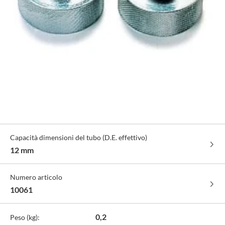
Specifiche
Capacità dimensioni del tubo (D.E. effettivo)
Tecniche
12 mm
Numero articolo
10061
0,2
Peso (kg):