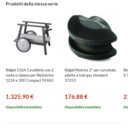
Prodotti della stessa serie
Ridgid 150A Cavalletto con 2
Ridgid Matrice 2" per curvatubi,
Ri
ruote e ripiano per filettatrice
adatta a tubi gas standard
V 
1224 e 300 Compact 92462
37253
1.325,90 €
176,88 €
2
Disponibilità immediata
Disponibilità immediata
Di