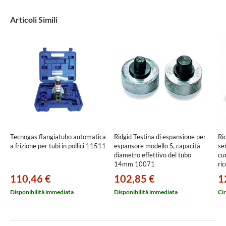
Articoli Simili
Tecnogas flangiatubo automatica
Ridgid Testina di espansione per
Ri
a frizione per tubi in pollici 11511
espansore modello S, capacità
se
diametro effettivo del tubo
cu
14mm 10071
ric
in
110,46 €
102,85 €
1
Disponibilità immediata
Disponibilità immediata
Cir