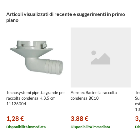
Articoli visualizzati di recente e suggerimenti in primo
piano
Tecnosystemi pipetta grande per
Aermec Bacinella raccolta
Te
raccolta condensa H.3.5 cm
condensa BC10
Su
11126004
es
13
1,28 €
3,88 €
3
Disponibilità immediata
Disponibilità immediata
Di