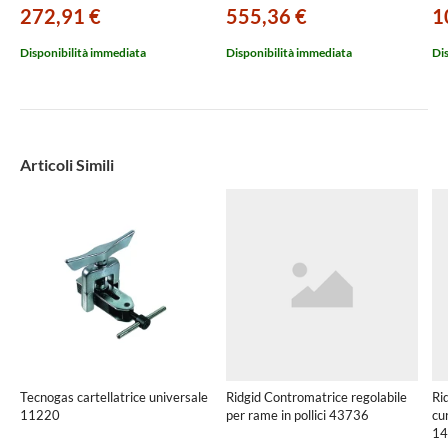
272,91 €
555,36 €
1
Disponibilità immediata
Disponibilità immediata
Di
Articoli Simili
Tecnogas cartellatrice universale
Ridgid Contromatrice regolabile
Rid
11220
per rame in pollici 43736
cu
14