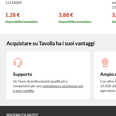
11126004
es
13
1,28 €
3,88 €
3
Disponibilità immediata
Disponibilità immediata
Di
Acquistare su Tavolla ha i suoi vantaggi
Supporto
Ampio 
Un Team di professionisti qualificati e
Con oltre 
competenti per una
consulenza e assistenza pre
10.000 dis
e post vendita
.
ogni mese.
BISOGNO DI AIUTO?