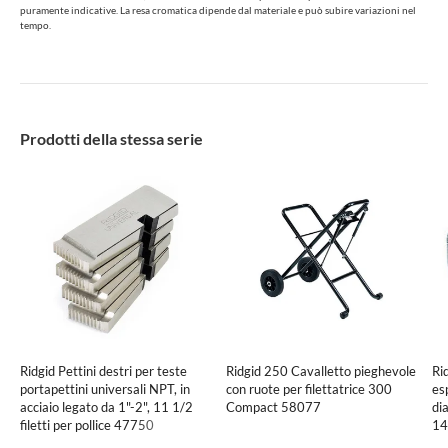
puramente indicative. La resa cromatica dipende dal materiale e può subire variazioni nel
tempo.
Prodotti della stessa serie
Ridgid Pettini destri per teste
Ridgid 250 Cavalletto pieghevole
Ri
portapettini universali NPT, in
con ruote per filettatrice 300
es
acciaio legato da 1"-2", 11 1/2
Compact 58077
di
filetti per pollice 47750
14