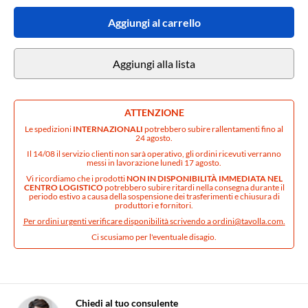
Aggiungi al carrello
Aggiungi alla lista
ATTENZIONE
Le spedizioni
INTERNAZIONALI
potrebbero subire rallentamenti fino al
24 agosto.
Il 14/08 il servizio clienti non sarà operativo, gli ordini ricevuti verranno
messi in lavorazione lunedì 17 agosto.
Vi ricordiamo che i prodotti
NON IN DISPONIBILITÀ IMMEDIATA NEL
CENTRO LOGISTICO
potrebbero subire ritardi nella consegna durante il
periodo estivo a causa della sospensione dei trasferimenti e chiusura di
produttori e fornitori.
Per ordini urgenti verificare disponibilità scrivendo a
ordini@tavolla.com
.
Ci scusiamo per l'eventuale disagio.
Chiedi al tuo consulente