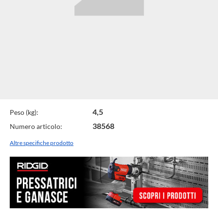
Specifiche
4,5
Peso (kg):
38568
Numero articolo:
Tecniche
Altre specifiche prodotto