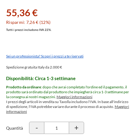
55,36 €
Risparmi: 7,26 € (12%)
Tutti i prezzi includono IVA 22%.
Sei un professionista? Scopri i prezzi a te riservati
Spedizione gratuita Italy da 2.000 €
Disponibilità: Circa 1-3 settimane
Prodotto da ordinare
: dopo che avrai completato l'ordine ed il pagamento, il
prodotto sarà ordinato dal produttore che impiegherà circa 1-3 settimane per
la consegna ai nostri magazzini.
Maggiori informazioni
I prezzi degli articoli in vendita su Tavolla includono l'IVA. In base all'indirizzo
di spedizione, l'IVA potrebbe variare durante il processo di acquisto.
Maggiori
informazioni
-
+
Quantità