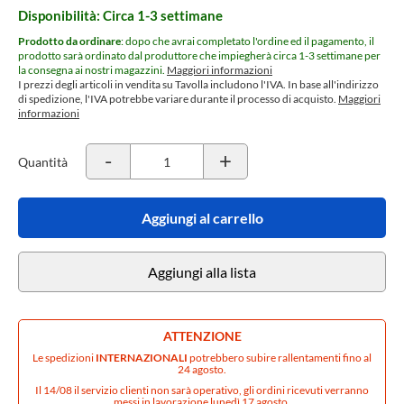
Disponibilità: Circa 1-3 settimane
Prodotto da ordinare
: dopo che avrai completato l'ordine ed il pagamento, il
prodotto sarà ordinato dal produttore che impiegherà circa 1-3 settimane per
la consegna ai nostri magazzini.
Maggiori informazioni
I prezzi degli articoli in vendita su Tavolla includono l'IVA. In base all'indirizzo
di spedizione, l'IVA potrebbe variare durante il processo di acquisto.
Maggiori
informazioni
-
+
Quantità
Aggiungi al carrello
Aggiungi alla lista
ATTENZIONE
Le spedizioni
INTERNAZIONALI
potrebbero subire rallentamenti fino al
24 agosto.
Il 14/08 il servizio clienti non sarà operativo, gli ordini ricevuti verranno
messi in lavorazione lunedì 17 agosto.