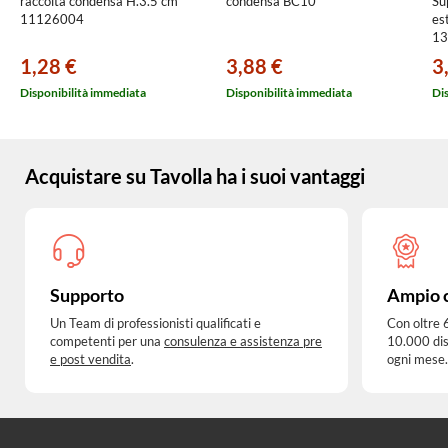
raccolta condensa H.3.5 cm
condensa BC10
Su
11126004
es
13
1,28 €
3,88 €
3
Disponibilità immediata
Disponibilità immediata
Di
Acquistare su Tavolla ha i suoi vantaggi
Supporto
Ampio 
Un Team di professionisti qualificati e
Con oltre 
competenti per una
consulenza e assistenza pre
10.000 dis
e post vendita
.
ogni mese.