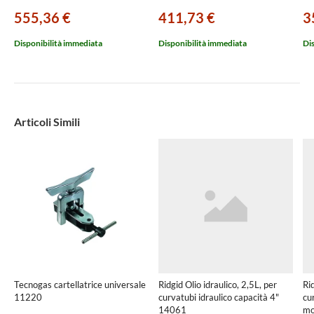
555,36 €
411,73 €
3
Disponibilità immediata
Disponibilità immediata
Di
Articoli Simili
Tecnogas cartellatrice universale
Ridgid Olio idraulico, 2,5L, per
Ri
11220
curvatubi idraulico capacità 4"
cur
14061
mo