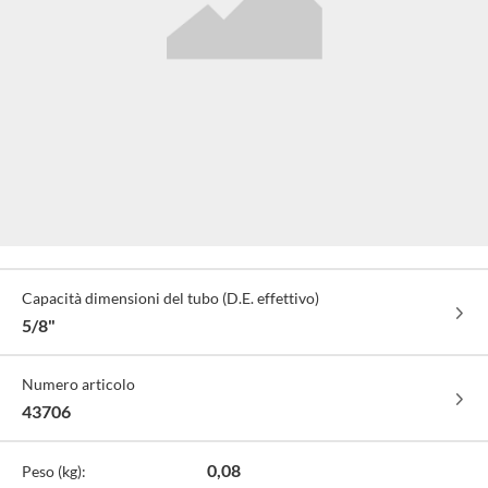
Specifiche
Capacità dimensioni del tubo (D.E. effettivo)
Tecniche
5/8"
Numero articolo
43706
0,08
Peso (kg):