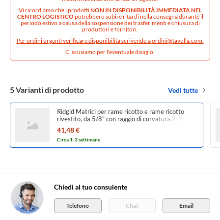
Vi ricordiamo che i prodotti
NON IN DISPONIBILITÀ IMMEDIATA NEL
CENTRO LOGISTICO
potrebbero subire ritardi nella consegna durante il
periodo estivo a causa della sospensione dei trasferimenti e chiusura di
produttori e fornitori.
Per ordini urgenti verificare disponibilità scrivendo a
ordini@tavolla.com
.
Ci scusiamo per l'eventuale disagio.
5 Varianti di prodotto
Vedi tutte
Ridgid Matrici per rame ricotto e rame ricotto
rivestito, da 5/8" con raggio di curvatura 2-9/32"
43706
41,48 €
Circa 1-3 settimane
Chiedi al tuo consulente
Telefono
Chat
Email