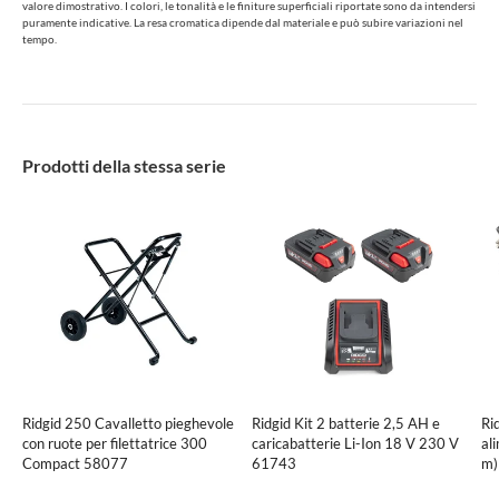
valore dimostrativo. I colori, le tonalità e le finiture superficiali riportate sono da intendersi
puramente indicative. La resa cromatica dipende dal materiale e può subire variazioni nel
tempo.
Prodotti della stessa serie
Ridgid 250 Cavalletto pieghevole
Ridgid Kit 2 batterie 2,5 AH e
Ri
con ruote per filettatrice 300
caricabatterie Li-Ion 18 V 230 V
al
Compact 58077
61743
m)