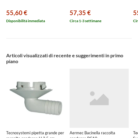
55,60 €
57,35 €
5
Disponibilità immediata
Circa 1-3 settimane
Cir
Articoli visualizzati di recente e suggerimenti in primo
piano
Tecnosystemi pipetta grande per
Aermec Bacinella raccolta
Te