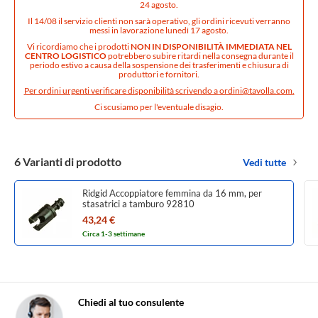
24 agosto.
Il 14/08 il servizio clienti non sarà operativo, gli ordini ricevuti verranno
messi in lavorazione lunedì 17 agosto.
Vi ricordiamo che i prodotti
NON IN DISPONIBILITÀ IMMEDIATA NEL
CENTRO LOGISTICO
potrebbero subire ritardi nella consegna durante il
periodo estivo a causa della sospensione dei trasferimenti e chiusura di
produttori e fornitori.
Per ordini urgenti verificare disponibilità scrivendo a
ordini@tavolla.com
.
Ci scusiamo per l'eventuale disagio.
6 Varianti di prodotto
Vedi tutte
Ridgid Accoppiatore femmina da 16 mm, per
stasatrici a tamburo 92810
43,24 €
Circa 1-3 settimane
Chiedi al tuo consulente