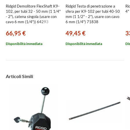
Ridgid Demolitore FlexShaft K9-
Ridgid Testa di penetrazione a
Ri
102, per tubi 32 - 50 mm (1 1/4"
sfera per K9-102 per tubi 40-50
4"
- 2"), catena singola (usare con
mm (1 1/2" - 2"), usare con cavo
cavo 6 mm (1/4")) 64293
6 mm (1/4") 71838
66,95 €
49,45 €
3
Disponibilità immediata
Disponibilità immediata
Di
Articoli Simili