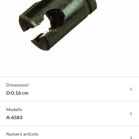
Specifiche
Dimensioni
Tecniche
D:0,16 cm
Modello
A-6583
Numero articolo