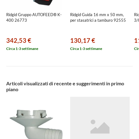
Ridgid Gruppo AUTOFEED® K-
Ridgid Guida 16 mm x 50 mm,
Ri
400 26773
per stasatrici a tamburo 92555
3/
342,53 €
130,17 €
1
Circa 1-3 settimane
Circa 1-3 settimane
Cir
Articoli visualizzati di recente e suggerimenti in primo
piano