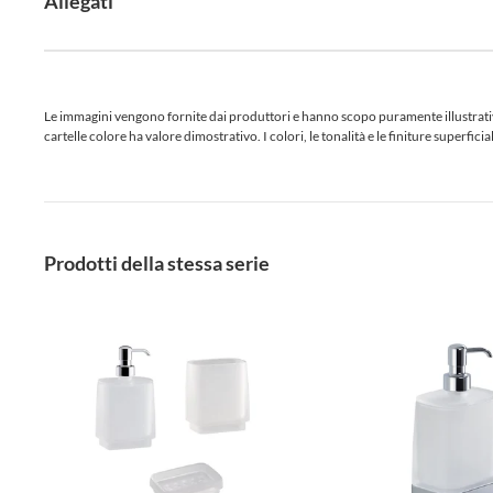
Allegati
Le immagini vengono fornite dai produttori e hanno scopo puramente illustrativo.
cartelle colore ha valore dimostrativo. I colori, le tonalità e le finiture superf
Prodotti della stessa serie