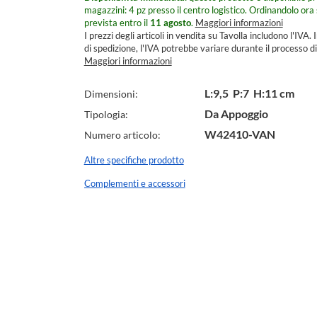
magazzini: 4 pz presso il centro logistico.
Ordinandolo ora 
prevista entro il
11 agosto
.
Maggiori informazioni
I prezzi degli articoli in vendita su Tavolla includono l'IVA. I
di spedizione, l'IVA potrebbe variare durante il processo di
Maggiori informazioni
Specifiche
L:9,5 P:7 H:11 cm
Dimensioni:
Tecniche
Da Appoggio
Tipologia:
W42410-VAN
Numero articolo:
Altre specifiche prodotto
Complementi e accessori