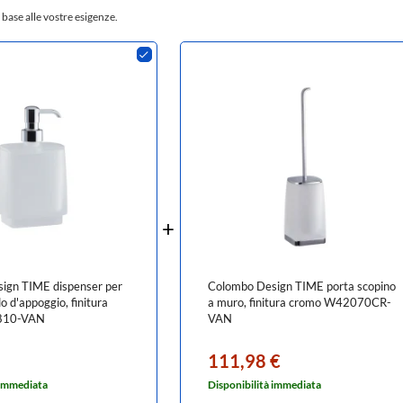
 base alle vostre esigenze.
ign TIME dispenser per
Colombo Design TIME porta scopino
o d'appoggio, finitura
a muro, finitura cromo W42070CR-
810-VAN
VAN
111,98 €
 immediata
Disponibilità immediata