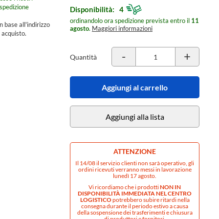
spedizione
Disponibilità:
4
ordinandolo ora spedizione prevista entro il
11
n base all'indirizzo
agosto
.
Maggiori informazioni
 acquisto.
-
+
Quantità
Aggiungi al carrello
Aggiungi alla lista
ATTENZIONE
Il 14/08 il servizio clienti non sarà operativo, gli
ordini ricevuti verranno messi in lavorazione
lunedì 17 agosto.
Vi ricordiamo che i prodotti
NON IN
DISPONIBILITÀ IMMEDIATA NEL CENTRO
LOGISTICO
potrebbero subire ritardi nella
consegna durante il periodo estivo a causa
della sospensione dei trasferimenti e chiusura
di produttori e fornitori.