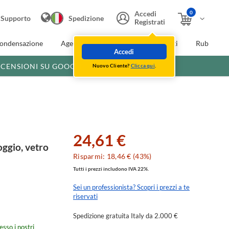
0
Accedi
Supporto
Spedizione
Registrati
condensazione
Agevolazioni fiscali
Extra Sconti
Rubinette
Accedi
ECENSIONI SU GOOGLE
Nuovo Cliente?
Clicca qui
.
24,61 €
ggio, vetro
Risparmi: 18,46 € (43%)
Tutti i prezzi includono IVA 22%.
Sei un professionista? Scopri i prezzi a te
riservati
Spedizione gratuita Italy da 2.000 €
esso i nostri