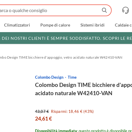
Climatizzatori
Pompe di calore
Sistemi ibridi
Caldaie 
% DEI NOSTRI CLIENTI È SEMPRE SODDISFATTO.
SCOPRI LE R
mbo Design TIME bicchiere d'appoggio, vetro acidato naturale W42410-VAN
Colombo Design
Time
Colombo Design TIME bicchiere d'appo
acidato naturale W42410-VAN
43,07 €
Risparmi: 18,46 € (43%)
24,61 €
Disponibilità immediata
: questo prodotto è disponibile pr