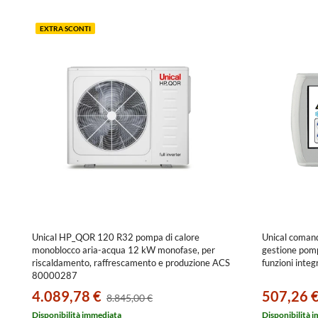
EXTRA SCONTI
Unical HP_QOR 120 R32 pompa di calore
Unical coma
monoblocco aria-acqua 12 kW monofase, per
gestione pomp
riscaldamento, raffrescamento e produzione ACS
funzioni int
80000287
4.089,78 €
507,26 
8.845,00 €
Disponibilità immediata
Disponibilità 