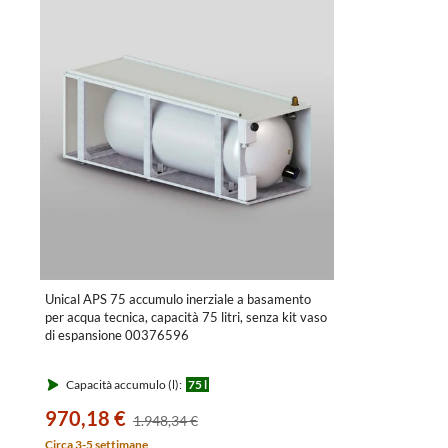
Unical APS 75 accumulo inerziale a basamento
per acqua tecnica, capacità 75 litri, senza kit vaso
di espansione 00376596
Capacità accumulo (l):
75 l
970,18 €
1.948,34 €
Circa 3-5 settimane