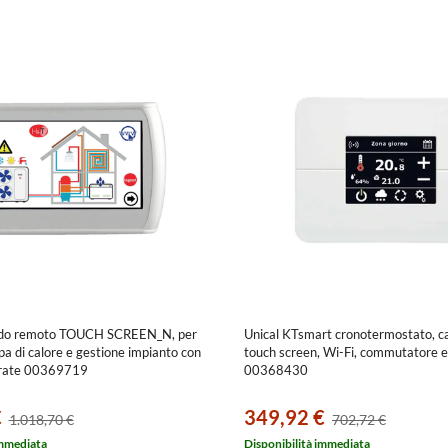
ndo remoto TOUCH SCREEN_N, per
Unical KTsmart cronotermostato, ca
a di calore e gestione impianto con
touch screen, Wi-Fi, commutatore e
egrate 00369719
00368430
€
349,92 €
1.018,70 €
702,72 €
immediata
Disponibilità immediata