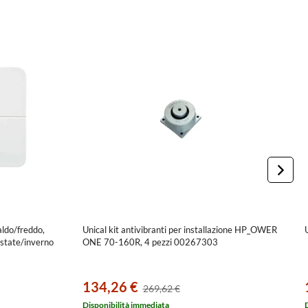
ldo/freddo,
Unical kit antivibranti per installazione HP_OWER
state/inverno
ONE 70-160R, 4 pezzi 00267303
134,26 €
269,62 €
Disponibilità immediata