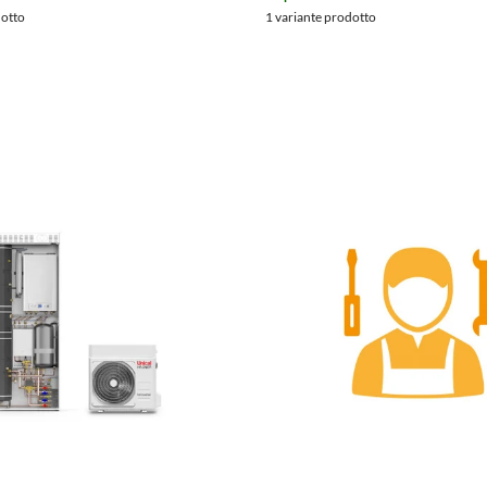
dotto
1 variante prodotto