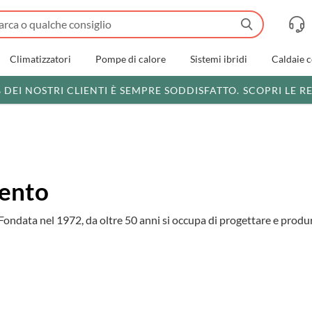
Climatizzatori
Pompe di calore
Sistemi ibridi
Caldaie 
% DEI NOSTRI CLIENTI È SEMPRE SODDISFATTO.
SCOPRI LE R
mento
 Fondata nel 1972, da oltre 50 anni si occupa di progettare e produ