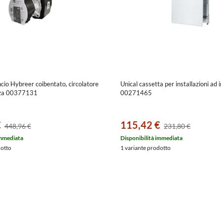
ancio Hybreer coibentato, circolatore
Unical cassetta per installazioni ad 
nza 00377131
00271465
€
115,42 €
448,96 €
231,80 €
immediata
Disponibilità immediata
dotto
1 variante prodotto