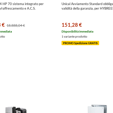
4 HP 70 sistema integrato per
Unical Avviamento Standard obbligat
/raffrescamento e A.C.S.
validità della garanzia, per HYBR
 €
151,28 €
18.888,04 €
immediata
Disponibilità immediata
otto
1 variante prodotto
PROMO Spedizione GRATIS