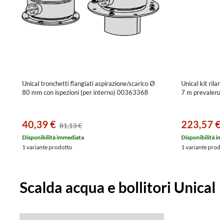
Unical tronchetti flangiati aspirazione/scarico Ø
Unical kit ril
80 mm con ispezioni (per interno) 00363368
7 m prevale
40,39 €
223,57 
81,13 €
Disponibilità immediata
Disponibilità 
1 variante prodotto
1 variante pro
Scalda acqua e bollitori Unical