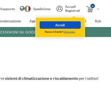
0
Accedi
Supporto
Spedizione
Registrati
condensazione
Agevolazioni fiscali
Extra Sconti
Rubinette
Accedi
ECENSIONI SU GOOGLE
Nuovo Cliente?
Clicca qui
.
rre
sistemi di climatizzazione e riscaldamento
per i settori