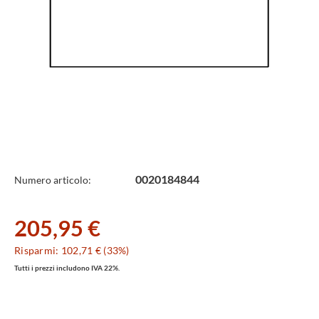
Specifiche
0020184844
Numero articolo:
Tecniche
205,95 €
Risparmi: 102,71 € (33%)
Tutti i prezzi includono IVA 22%.