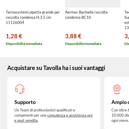
Tecnosystemi pipetta grande per
Aermec Bacinella raccolta
Te
raccolta condensa H.3.5 cm
condensa BC10
Su
11126004
es
13
1,28 €
3,88 €
3
Disponibilità immediata
Disponibilità immediata
Di
Acquistare su Tavolla ha i suoi vantaggi
Supporto
Ampio 
Un Team di professionisti qualificati e
Con oltre 
competenti per una
consulenza e assistenza pre
10.000 dis
e post vendita
.
ogni mese.