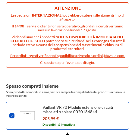
ATTENZIONE
Le spedizioni
INTERNAZIONALI
potrebbero subire rallentamenti fino al
24 agosto.
Il 14/08 il servizio clienti non sarà operativo, gli ordini ricevuti verranno
messi in lavorazione lunedì 17 agosto.
Vi ricordiamo che i prodotti
NON IN DISPONIBILITÀ IMMEDIATA NEL
CENTRO LOGISTICO
potrebbero subire ritardi nella consegna durante il
periodo estivo a causa della sospensione dei trasferimenti e chiusura di
produttori e fornitori.
Per ordini urgenti verificare disponibilità scrivendo a
ordini@tavolla.com
.
Ci scusiamo per l'eventuale disagio.
Spesso comprati insieme
Sono prodotti comprati insieme, verifica sempre la compatibilità dei prodotti in base alle
vostre esigenze.
Vaillant VR 70 Modulo estensione circuiti
miscelati o solare 0020184844
205,95 €
Disponibilità immediata