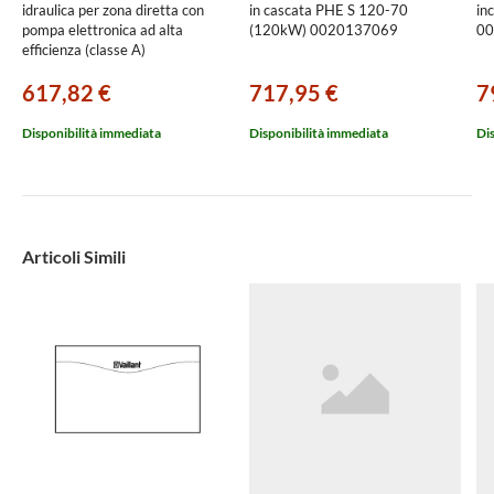
idraulica per zona diretta con
in cascata PHE S 120-70
in
pompa elettronica ad alta
(120kW) 0020137069
00
efficienza (classe A)
0020191817
617,82 €
717,95 €
7
Disponibilità immediata
Disponibilità immediata
Di
Articoli Simili