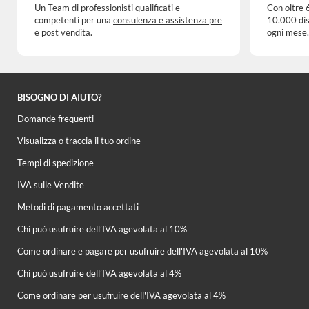
Un Team di professionisti qualificati e
Con oltre 
competenti per una
consulenza e assistenza pre
10.000 dis
e post vendita
.
ogni mese.
BISOGNO DI AIUTO?
Domande frequenti
Visualizza o traccia il tuo ordine
Tempi di spedizione
IVA sulle Vendite
Metodi di pagamento accettati
Chi può usufruire dell’IVA agevolata al 10%
Come ordinare e pagare per usufruire dell'IVA agevolata al 10%
Chi può usufruire dell’IVA agevolata al 4%
Come ordinare per usufruire dell'IVA agevolata al 4%