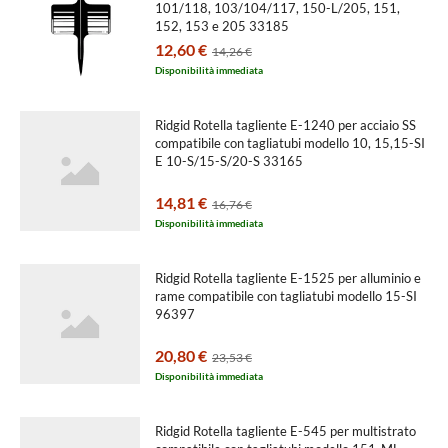
tagliatubi
101/118, 103/104/117, 150-L/205, 151,
152, 153 e 205 33185
modello
12,60 €
14,26 €
151
Disponibilità immediata
CSST,
150-
Ridgid Rotella tagliente E-1240 per acciaio SS
LS/205-
compatibile con tagliatubi modello 10, 15,15-SI
E 10-S/15-S/20-S 33165
S,
151,
14,81 €
16,76 €
152,
Disponibilità immediata
153
Ridgid Rotella tagliente E-1525 per alluminio e
e
rame compatibile con tagliatubi modello 15-SI
205
96397
33190
20,80 €
23,53 €
Disponibilità immediata
Ridgid Rotella tagliente E-545 per multistrato