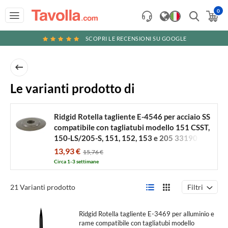
0
SCOPRI LE RECENSIONI SU GOOGLE
Ridgid
Le varianti prodotto di
Rotella
tagliente
Ridgid Rotella tagliente E-4546 per acciaio SS
compatibile con tagliatubi modello 151 CSST,
E-
150-LS/205-S, 151, 152, 153 e 205 33190
4546
13,93 €
15,76 €
per
Circa 1-3 settimane
acciaio
SS
Filtri
21 Varianti prodotto
compatibile
con
Ridgid Rotella tagliente E-3469 per alluminio e
rame compatibile con tagliatubi modello