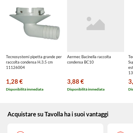
Tecnosystemi pipetta grande per
Aermec Bacinella raccolta
Te
raccolta condensa H.3.5 cm
condensa BC10
Su
11126004
es
13
1,28 €
3,88 €
3
Disponibilità immediata
Disponibilità immediata
Di
Acquistare su Tavolla ha i suoi vantaggi