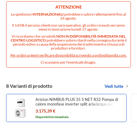
ATTENZIONE
Le spedizioni
INTERNAZIONALI
potrebbero subire rallentamenti fino al
24 agosto.
Il 14/08 il servizio clienti non sarà operativo, gli ordini ricevuti verranno
messi in lavorazione lunedì 17 agosto.
Vi ricordiamo che i prodotti
NON IN DISPONIBILITÀ IMMEDIATA NEL
CENTRO LOGISTICO
potrebbero subire ritardi nella consegna durante il
periodo estivo a causa della sospensione dei trasferimenti e chiusura di
produttori e fornitori.
Per ordini urgenti verificare disponibilità scrivendo a
ordini@tavolla.com
.
Ci scusiamo per l'eventuale disagio.
8 Varianti di prodotto
Vedi tutte
Ariston NIMBUS PLUS 35 S NET R32 Pompa di
calore monofase inverter split aria/acqua per
riscaldamento e raffrescamento 3301886
3.175,39 €
Disponibilità immediata