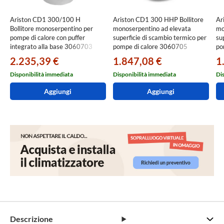
Ariston CD1 300/100 H
Ariston CD1 300 HHP Bollitore
Ar
Bollitore monoserpentino per
monoserpentino ad elevata
mo
pompe di calore con puffer
superficie di scambio termico per
su
integrato alla base 3060703
pompe di calore 3060705
po
2.235,39 €
1.847,08 €
1
Disponibilità immediata
Disponibilità immediata
Di
Aggiungi
Aggiungi
Descrizione