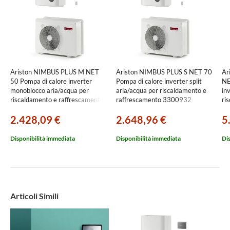
Ariston NIMBUS PLUS M NET
Ariston NIMBUS PLUS S NET 70
Ar
50 Pompa di calore inverter
Pompa di calore inverter split
NE
monoblocco aria/acqua per
aria/acqua per riscaldamento e
in
riscaldamento e raffrescamento -
raffrescamento 3300932
ri
1 zona 3301171
AC
2.428,09 €
2.648,96 €
5
in
Disponibilità immediata
Disponibilità immediata
Di
Articoli Simili