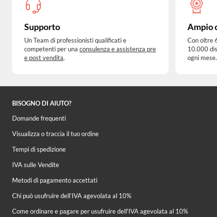
Supporto
Ampio 
Un Team di professionisti qualificati e
Con oltre 
competenti per una
consulenza e assistenza pre
10.000 dis
e post vendita
.
ogni mese.
BISOGNO DI AIUTO?
Domande frequenti
Visualizza o traccia il tuo ordine
Tempi di spedizione
IVA sulle Vendite
Metodi di pagamento accettati
Chi può usufruire dell’IVA agevolata al 10%
Come ordinare e pagare per usufruire dell'IVA agevolata al 10%