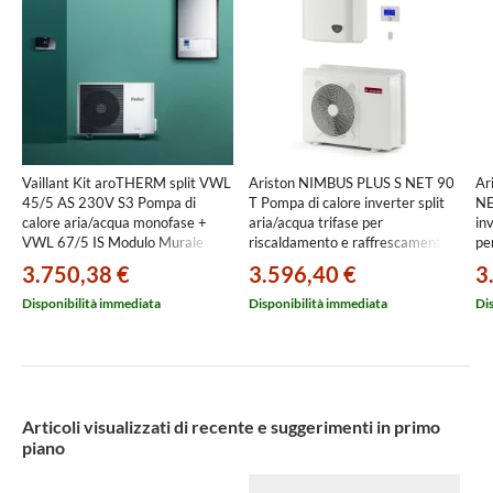
Vaillant Kit aroTHERM split VWL
Ariston NIMBUS PLUS S NET 90
Ar
45/5 AS 230V S3 Pompa di
T Pompa di calore inverter split
NE
calore aria/acqua monofase +
aria/acqua trifase per
in
VWL 67/5 IS Modulo Murale
riscaldamento e raffrescamento
pe
0010038595
3300934
ra
3.750,38 €
3.596,40 €
3
Disponibilità immediata
Disponibilità immediata
Di
Articoli visualizzati di recente e suggerimenti in primo
piano