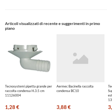
Articoli visualizzati di recente e suggerimenti in primo
piano
Tecnosystemi pipetta grande per
Aermec Bacinella raccolta
Te
raccolta condensa H.3.5 cm
condensa BC10
Su
11126004
es
13
1,28 €
3,88 €
3