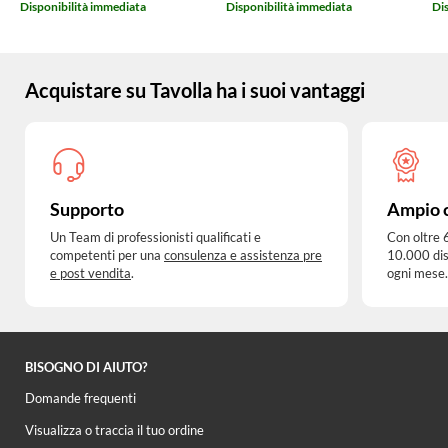
Disponibilità immediata
Disponibilità immediata
Di
Acquistare su Tavolla ha i suoi vantaggi
Supporto
Ampio 
Un Team di professionisti qualificati e
Con oltre 
competenti per una
consulenza e assistenza pre
10.000 dis
e post vendita
.
ogni mese.
BISOGNO DI AIUTO?
Domande frequenti
Visualizza o traccia il tuo ordine