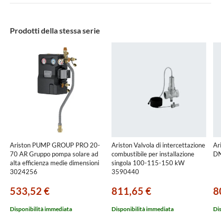
Prodotti della stessa serie
Ariston PUMP GROUP PRO 20-
Ariston Valvola di intercettazione
Ar
70 AR Gruppo pompa solare ad
combustibile per installazione
DN
alta efficienza medie dimensioni
singola 100-115-150 kW
3024256
3590440
533,52 €
811,65 €
8
Disponibilità immediata
Disponibilità immediata
Di