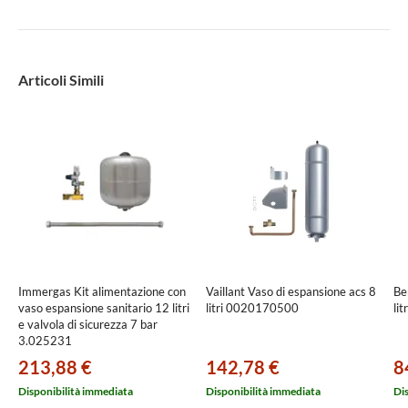
Articoli Simili
Immergas Kit alimentazione con
Vaillant Vaso di espansione acs 8
Be
vaso espansione sanitario 12 litri
litri 0020170500
li
e valvola di sicurezza 7 bar
3.025231
213,88 €
142,78 €
8
Disponibilità immediata
Disponibilità immediata
Di