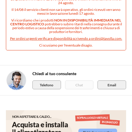
24 agosto.
Il 14/08 il servizio clienti non sarà operativo, gli ordini ricevuti verranno
messi in lavorazione lunedì 17 agosto.
Vi ricordiamo che i prodotti
NON IN DISPONIBILITÀ IMMEDIATA NEL
CENTRO LOGISTICO
potrebbero subire ritardi nella consegna durante il
periodo estivo a causa della sospensione dei trasferimenti e chiusura di
produttori e fornitori.
Per ordini urgenti verificare disponibilità scrivendo a
ordini@tavolla.com
.
Ci scusiamo per l'eventuale disagio.
Chiedi al tuo consulente
Telefono
Chat
Email