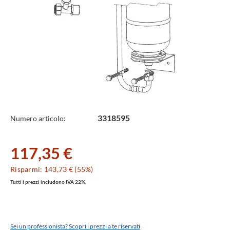
Specifiche
3318595
Numero articolo:
Tecniche
117,35 €
Risparmi: 143,73 € (55%)
Tutti i prezzi includono IVA 22%.
Sei un professionista? Scopri i prezzi a te riservati