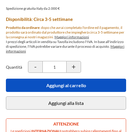
Spedizione gratuita Italy da 2.000 €
Disponibilità: Circa 3-5 settimane
Prodotto da ordinare
: dopo che avrai completato l'ordine ed il pagamento, il
prodotto sarà ordinato dal produttore che impiegherà circa 3-5 settimane per
la consegna ai nostri magazzini.
Maggiori informazioni
I prezzi degli articoli in vendita su Tavolla includono l'IVA. In base all'indirizzo
di spedizione, l'IVA potrebbe variare durante il processo di acquisto.
Maggiori
informazioni
-
+
Quantità
Aggiungi al carrello
Aggiungi alla lista
ATTENZIONE
Le spedizioni
INTERNAZIONALI
potrebbero subire rallentamenti fino al