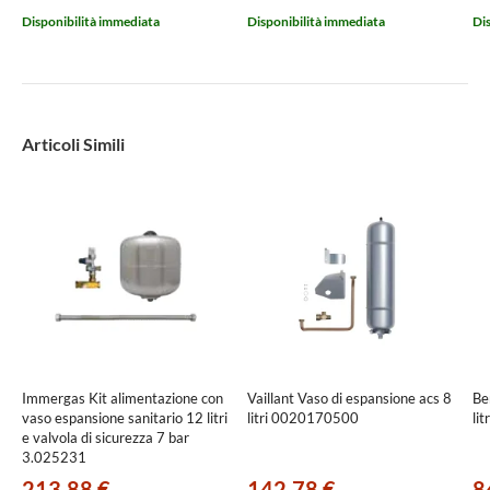
Disponibilità immediata
Disponibilità immediata
Di
Articoli Simili
Immergas Kit alimentazione con
Vaillant Vaso di espansione acs 8
Be
vaso espansione sanitario 12 litri
litri 0020170500
li
e valvola di sicurezza 7 bar
3.025231
213,88 €
142,78 €
8