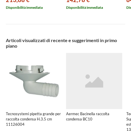
Disponibilità immediata
Disponibilità immediata
Di
Articoli visualizzati di recente e suggerimenti in primo
piano
Tecnosystemi pipetta grande per
Aermec Bacinella raccolta
Te
raccolta condensa H.3.5 cm
condensa BC10
Su
11126004
es
13