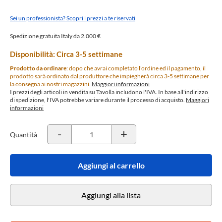
Sei un professionista? Scopri i prezzi a te riservati
Spedizione gratuita Italy da 2.000 €
Disponibilità: Circa 3-5 settimane
Prodotto da ordinare
: dopo che avrai completato l'ordine ed il pagamento, il
prodotto sarà ordinato dal produttore che impiegherà circa 3-5 settimane per
la consegna ai nostri magazzini.
Maggiori informazioni
I prezzi degli articoli in vendita su Tavolla includono l'IVA. In base all'indirizzo
di spedizione, l'IVA potrebbe variare durante il processo di acquisto.
Maggiori
informazioni
-
+
Quantità
Aggiungi al carrello
Aggiungi alla lista