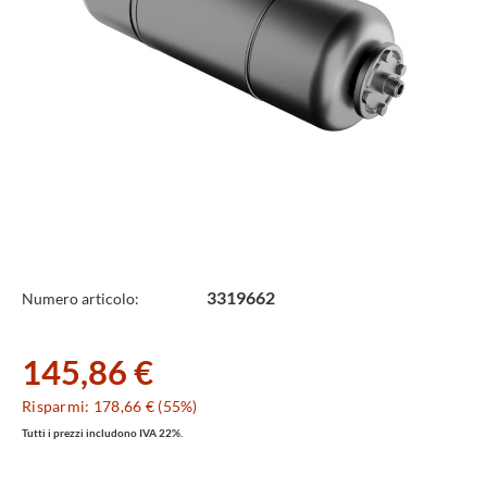
Specifiche
3319662
Numero articolo:
Tecniche
145,86 €
Risparmi: 178,66 € (55%)
Tutti i prezzi includono IVA 22%.