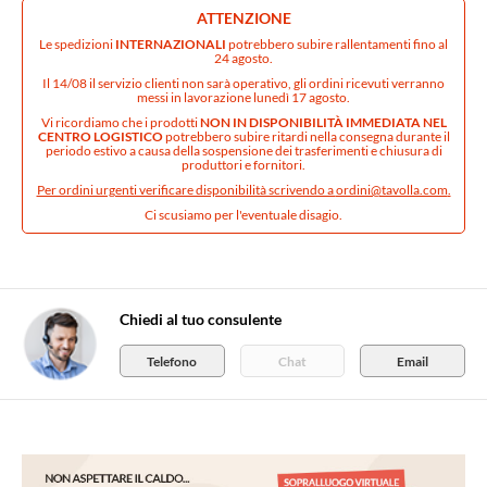
ATTENZIONE
Le spedizioni
INTERNAZIONALI
potrebbero subire rallentamenti fino al
24 agosto.
Il 14/08 il servizio clienti non sarà operativo, gli ordini ricevuti verranno
messi in lavorazione lunedì 17 agosto.
Vi ricordiamo che i prodotti
NON IN DISPONIBILITÀ IMMEDIATA NEL
CENTRO LOGISTICO
potrebbero subire ritardi nella consegna durante il
periodo estivo a causa della sospensione dei trasferimenti e chiusura di
produttori e fornitori.
Per ordini urgenti verificare disponibilità scrivendo a
ordini@tavolla.com
.
Ci scusiamo per l'eventuale disagio.
Chiedi al tuo consulente
Telefono
Chat
Email