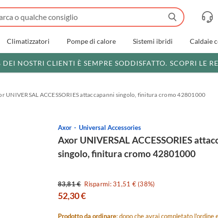
Climatizzatori
Pompe di calore
Sistemi ibridi
Caldaie 
% DEI NOSTRI CLIENTI È SEMPRE SODDISFATTO.
SCOPRI LE R
or UNIVERSAL ACCESSORIES attaccapanni singolo, finitura cromo 42801000
Axor
Universal Accessories
Axor UNIVERSAL ACCESSORIES attac
singolo, finitura cromo 42801000
83,81 €
Risparmi: 31,51 € (38%)
52,30 €
Prodotto da ordinare
: dopo che avrai completato l'ordine e