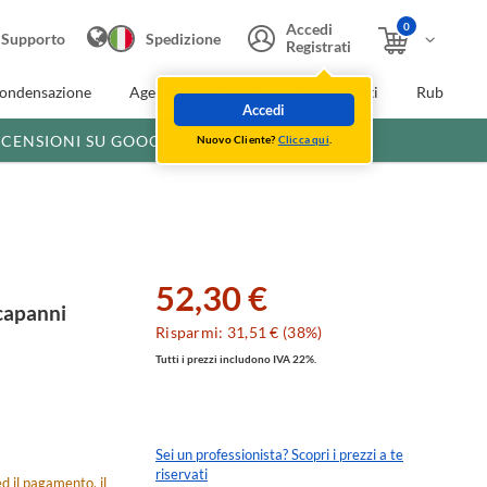
0
Accedi
Supporto
Spedizione
Registrati
condensazione
Agevolazioni fiscali
Extra Sconti
Rubinette
Accedi
ECENSIONI SU GOOGLE
Nuovo Cliente?
Clicca qui
.
52,30 €
capanni
Risparmi: 31,51 € (38%)
Tutti i prezzi includono IVA 22%.
Sei un professionista? Scopri i prezzi a te
riservati
d il pagamento, il