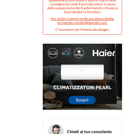
LOGISTICO
potrebbero subire ritardi nella
consegna durante il periodo estivo a causa
della sospensione dei trasferimenti e chiusura
di produttori e fornitori.
Per ordini urgenti verificare disponibilità
scrivendo a
ordini@tavolla.com
.
Ci scusiamo per l'eventuale disagio.
Chiedi al tuo consulente