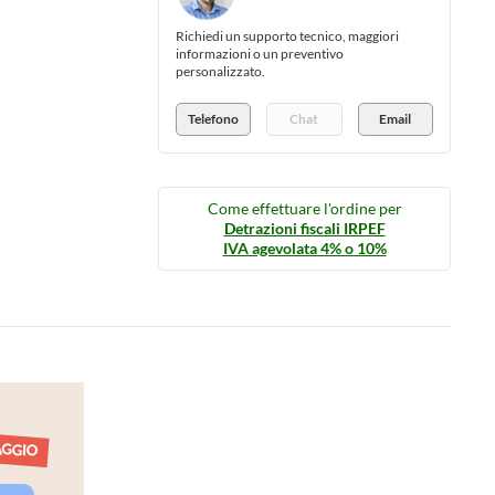
Richiedi un supporto tecnico, maggiori
informazioni o un preventivo
personalizzato.
Telefono
Chat
Email
Come effettuare l'ordine per
Detrazioni fiscali IRPEF
IVA agevolata 4% o 10%