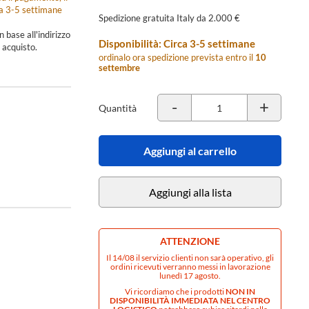
ca 3-5 settimane
Spedizione gratuita Italy da 2.000 €
n base all'indirizzo
Disponibilità: Circa 3-5 settimane
 acquisto.
ordinalo ora spedizione prevista entro il
10
settembre
-
+
Quantità
Aggiungi al carrello
Aggiungi alla lista
ATTENZIONE
Il 14/08 il servizio clienti non sarà operativo, gli
ordini ricevuti verranno messi in lavorazione
lunedì 17 agosto.
Vi ricordiamo che i prodotti
NON IN
DISPONIBILITÀ IMMEDIATA NEL CENTRO