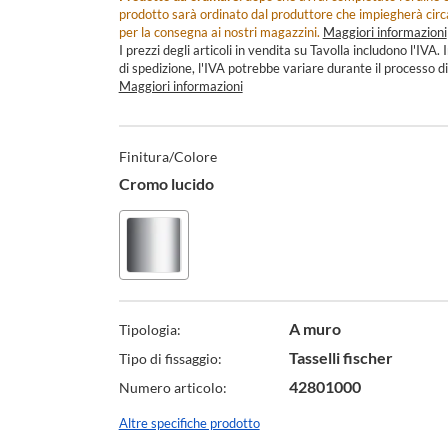
prodotto sarà ordinato dal produttore che impiegherà cir
per la consegna ai nostri magazzini.
Maggiori informazioni
I prezzi degli articoli in vendita su Tavolla includono l'IVA. I
di spedizione, l'IVA potrebbe variare durante il processo di
Maggiori informazioni
Specifiche
Tecniche
Finitura/Colore
Cromo lucido
A muro
Tipologia:
Tasselli fischer
Tipo di fissaggio:
42801000
Numero articolo:
Altre specifiche prodotto