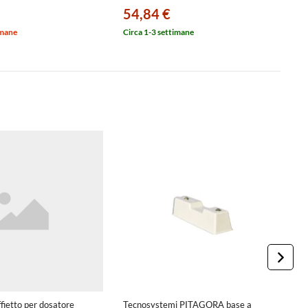
54,84 €
5
imane
Circa 1-3 settimane
Ci
ffietto per dosatore
Tecnosystemi PITAGORA base a
T