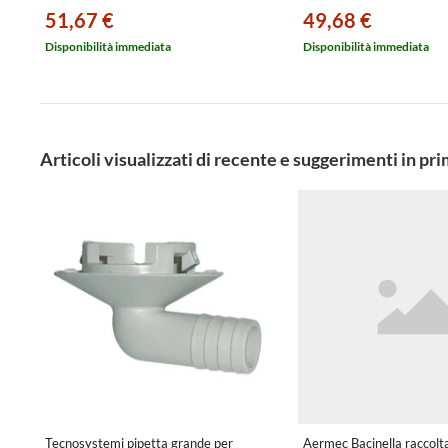
51,67 €
49,68 €
Disponibilità immediata
Disponibilità immediata
Articoli visualizzati di recente e suggerimenti in pr
Tecnosystemi pipetta grande per
Aermec Bacinella raccolt