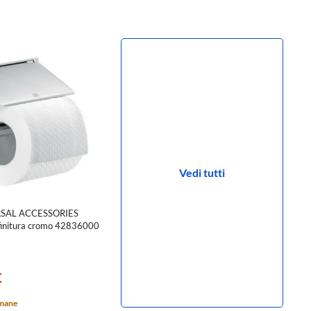
Vedi tutti
RSAL ACCESSORIES
 finitura cromo 42836000
€
imane