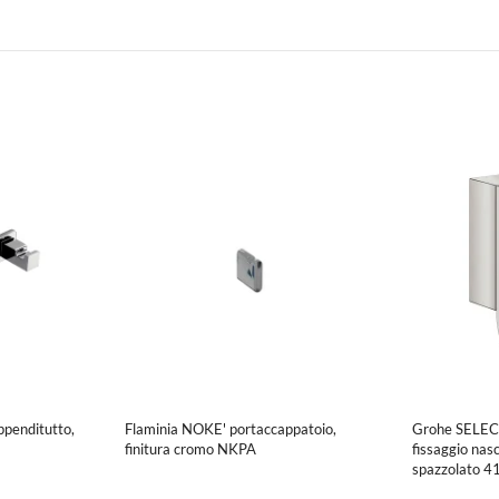
penditutto,
Flaminia NOKE' portaccappatoio,
Grohe SELECT
finitura cromo NKPA
fissaggio nas
spazzolato 