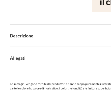
Descrizione
Allegati
Le immagini vengono fornite dai produttori e hanno scopo puramente illustrativo.
cartelle colore ha valore dimostrativo. I colori, le tonalità e le finiture superf