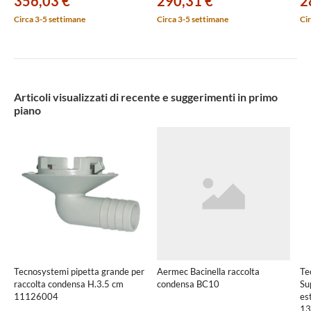
356,03 €
290,31 €
2
Circa 3-5 settimane
Circa 3-5 settimane
Cir
Articoli visualizzati di recente e suggerimenti in primo
piano
Tecnosystemi pipetta grande per
Aermec Bacinella raccolta
Te
raccolta condensa H.3.5 cm
condensa BC10
Su
11126004
es
13