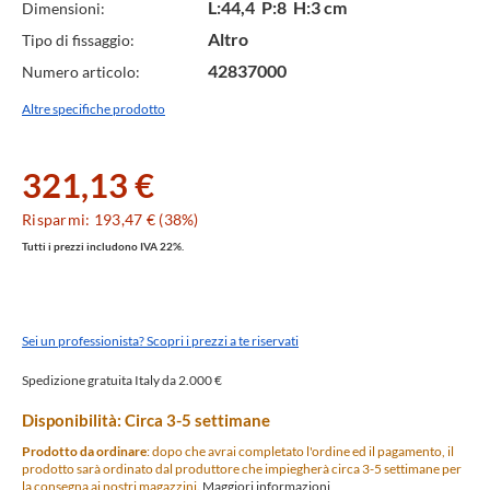
L:44,4 P:8 H:3 cm
Dimensioni:
Altro
Tipo di fissaggio:
42837000
Numero articolo:
Altre specifiche prodotto
321,13 €
Risparmi: 193,47 € (38%)
Tutti i prezzi includono IVA 22%.
Sei un professionista? Scopri i prezzi a te riservati
Spedizione gratuita Italy da 2.000 €
Disponibilità: Circa 3-5 settimane
Prodotto da ordinare
: dopo che avrai completato l'ordine ed il pagamento, il
prodotto sarà ordinato dal produttore che impiegherà circa 3-5 settimane per
la consegna ai nostri magazzini.
Maggiori informazioni