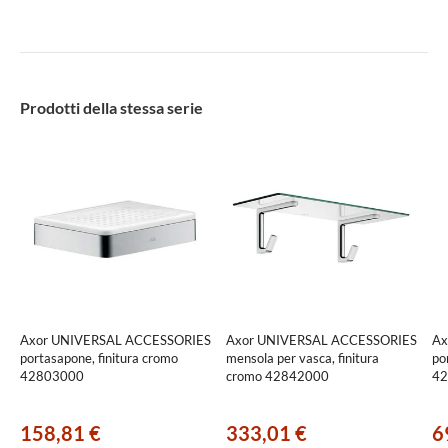
Prodotti della stessa serie
Axor UNIVERSAL ACCESSORIES
Axor UNIVERSAL ACCESSORIES
Ax
portasapone, finitura cromo
mensola per vasca, finitura
po
42803000
cromo 42842000
42
158,81 €
333,01 €
6