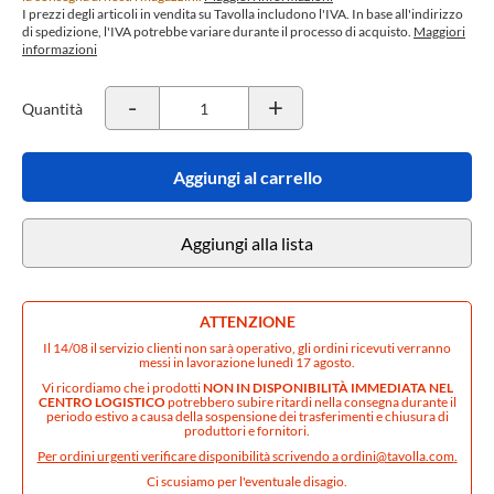
I prezzi degli articoli in vendita su Tavolla includono l'IVA. In base all'indirizzo
di spedizione, l'IVA potrebbe variare durante il processo di acquisto.
Maggiori
informazioni
-
+
Quantità
Aggiungi al carrello
Aggiungi alla lista
ATTENZIONE
Il 14/08 il servizio clienti non sarà operativo, gli ordini ricevuti verranno
messi in lavorazione lunedì 17 agosto.
Vi ricordiamo che i prodotti
NON IN DISPONIBILITÀ IMMEDIATA NEL
CENTRO LOGISTICO
potrebbero subire ritardi nella consegna durante il
periodo estivo a causa della sospensione dei trasferimenti e chiusura di
produttori e fornitori.
Per ordini urgenti verificare disponibilità scrivendo a
ordini@tavolla.com
.
Ci scusiamo per l'eventuale disagio.