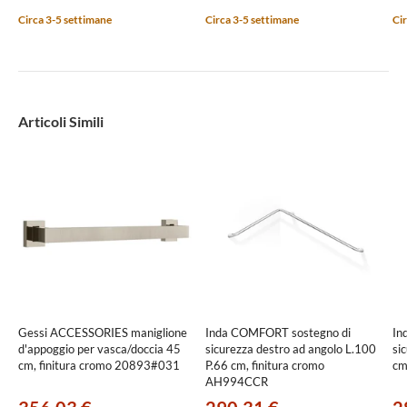
Circa 3-5 settimane
Circa 3-5 settimane
Cir
Articoli Simili
Gessi ACCESSORIES maniglione
Inda COMFORT sostegno di
In
d'appoggio per vasca/doccia 45
sicurezza destro ad angolo L.100
si
cm, finitura cromo 20893#031
P.66 cm, finitura cromo
cm
AH994CCR