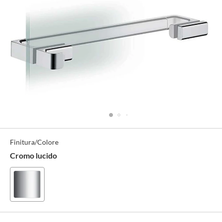
Specifiche
Finitura/Colore
Tecniche
Cromo lucido