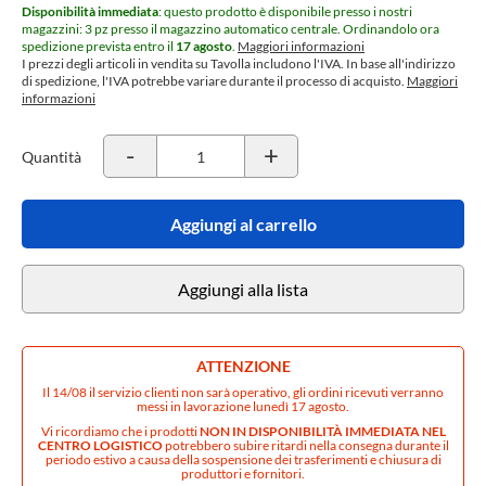
Disponibilità immediata
: questo prodotto è disponibile presso i nostri
magazzini: 3 pz presso il magazzino automatico centrale.
Ordinandolo ora
spedizione prevista entro il
17 agosto
.
Maggiori informazioni
I prezzi degli articoli in vendita su Tavolla includono l'IVA. In base all'indirizzo
di spedizione, l'IVA potrebbe variare durante il processo di acquisto.
Maggiori
informazioni
-
+
Quantità
Aggiungi al carrello
Aggiungi alla lista
ATTENZIONE
Il 14/08 il servizio clienti non sarà operativo, gli ordini ricevuti verranno
messi in lavorazione lunedì 17 agosto.
Vi ricordiamo che i prodotti
NON IN DISPONIBILITÀ IMMEDIATA NEL
CENTRO LOGISTICO
potrebbero subire ritardi nella consegna durante il
periodo estivo a causa della sospensione dei trasferimenti e chiusura di
produttori e fornitori.