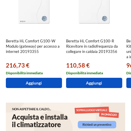
Beretta Hi, Comfort G100-W
Beretta Hi, Comfort G100-R
Be
Modulo (gateway) per accesso a
Ricevitore in radiofrequenza da
Ki
internet 20193355
collegare in caldaia 20193356
un
a 
216,73 €
110,58 €
9
Disponibilità immediata
Disponibilità immediata
Di
Aggiungi
Aggiungi