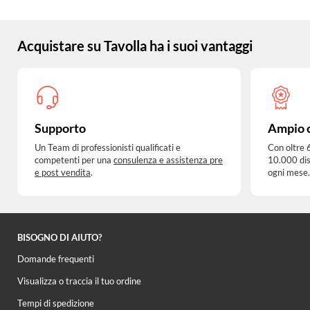
Acquistare su Tavolla ha i suoi vantaggi
Supporto
Ampio 
Un Team di professionisti qualificati e
Con oltre 
competenti per una
consulenza e assistenza pre
10.000 dis
e post vendita
.
ogni mese.
BISOGNO DI AIUTO?
Domande frequenti
Visualizza o traccia il tuo ordine
Tempi di spedizione