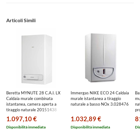
Articoli Simili
Beretta MYNUTE 28 C.A.I. LX
Immergas NIKE ECO 24 Caldaia
Ba
Caldaia murale combinata
murale istantanea a tiraggio
mu
istantanea, camera aperta a
naturale a basso NOx 3.028476
na
tiraggio naturale 20151438
pr
pe
1.097,10 €
1.032,89 €
8
co
Disponibilità immediata
Disponibilità immediata
Di