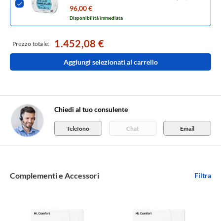
retroilluminato 20193352
96,00 €
Disponibilità immediata
1.452,08 €
Prezzo totale:
Aggiungi selezionati al carrello
Chiedi al tuo consulente
Telefono
Chat
Email
Complementi e Accessori
Filtra