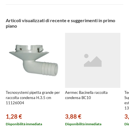
Articoli visualizzati di recente e suggerimenti in primo
piano
Tecnosystemi pipetta grande per
Aermec Bacinella raccolta
Te
raccolta condensa H.3.5 cm
condensa BC10
Su
11126004
es
13
1,28 €
3,88 €
3
Disponibilità immediata
Disponibilità immediata
Di