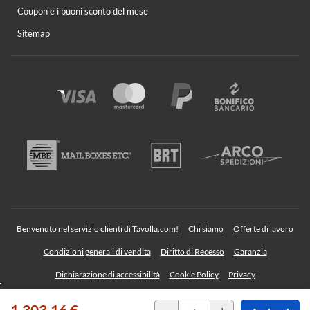
Coupon e i buoni sconto del mese
Sitemap
Benvenuto nel servizio clienti di Tavolla.com!
Chi siamo
Offerte di lavoro
Condizioni generali di vendita
Diritto di Recesso
Garanzia
Dichiarazione di accessibilità
Cookie Policy
Privacy
1.303,16 €
TAVOLLA Srl - Sede legale: Via Albegno, 36 23854 Olginate (Lecco) Italy | P. IVA