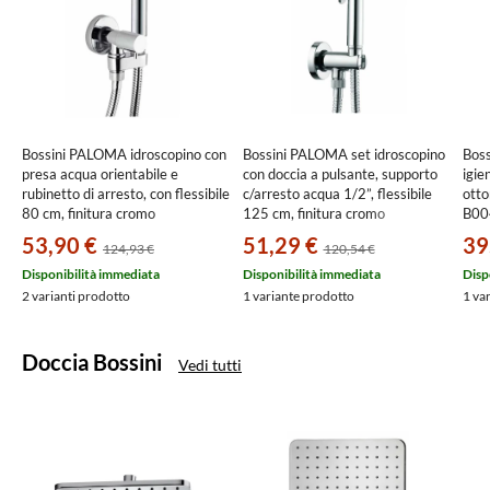
Bossini PALOMA idroscopino con
Bossini PALOMA set idroscopino
Bos
presa acqua orientabile e
con doccia a pulsante, supporto
igie
rubinetto di arresto, con flessibile
c/arresto acqua 1/2”, flessibile
otto
80 cm, finitura cromo
125 cm, finitura cromo
B00
E57010800030015
C69001B00030015
53,90 €
51,29 €
39
124,93 €
120,54 €
Disponibilità immediata
Disponibilità immediata
Disp
2 varianti prodotto
1 variante prodotto
1 va
Doccia Bossini
Vedi tutti