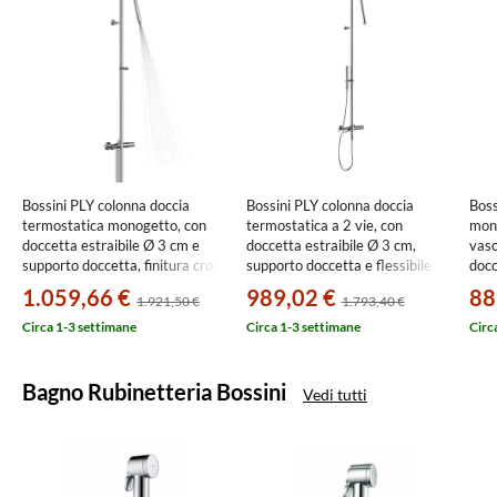
Bossini PLY colonna doccia
Bossini PLY colonna doccia
Boss
termostatica monogetto, con
termostatica a 2 vie, con
mon
doccetta estraibile Ø 3 cm e
doccetta estraibile Ø 3 cm,
vasc
supporto doccetta, finitura cromo
supporto doccetta e flessibile
docc
L90001000030008
150 cm, finitura cromo
fini
1.059,66 €
989,02 €
88
1.921,50 €
1.793,40 €
L90005000030008
Z00
Circa 1-3 settimane
Circa 1-3 settimane
Circ
Bagno Rubinetteria Bossini
Vedi tutti