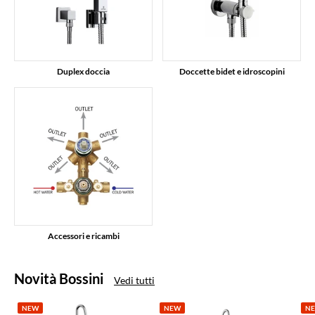
Duplex doccia
Doccette bidet e idroscopini
Accessori e ricambi
Novità Bossini
Vedi tutti
NEW
NEW
N