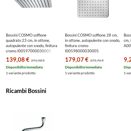
Bossini COSMO soffione
Bossini COSMO soffione 28 cm,
Bos
quadrato 23 cm, in ottone,
in ottone, autopulente con snodo,
cm, 
autopulente con snodo, finitura
finitura cromo
A00
cromo I00597000030005
I00598000030005
139,08 €
179,07 €
9,
291,58 €
375,76 €
Disponibilità immediata
Disponibilità immediata
Disp
1 variante prodotto
1 variante prodotto
1 va
Ricambi Bossini