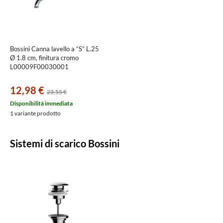
Bossini Canna lavello a “S” L.25
Ø 1.8 cm, finitura cromo
L00009F00030001
12,98 €
23,55 €
Disponibilità immediata
1 variante prodotto
Sistemi di scarico Bossini