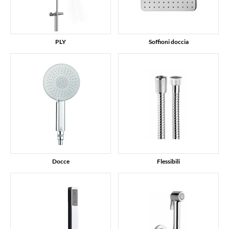
PLY
Soffioni doccia
Docce
Flessibili