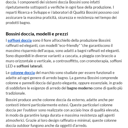
doccia. I componenti dei sistemi doccia Bossini sono infatti
ripetutamente sottoposti a verifiche in ogni fase della produzione. I
reparti Ricerca e Sviluppo e i laboratori di Qualità Bossini possono così
assicurare la massima praticità, sicurezza e resistenza nel tempo dei
prodotti bagno.
Bossini doccia, modelli e prezzi
I
soffioni doccia
sono il fiore all'occhiello della produzione Bossini:
raffinati ed eleganti, con modelli “eco-friendly” “che garantiscono il
massimo risparmio dell’acqua, sono adatti a bagni raffinati ed eleganti.
Sono disponibili in diverse varianti: a cascata, a pioggia con braccio a
muro orizzontale o verticale, a controsoffitto, con cromoterapia, soffioni
LED e
soffioni laterali
.
Le
colonne doccia
del marchio sono studiate per essere funzionali e
adatte ad ogni genere di
arredo bagno. La gamma Bossini comprende
colonne e pannelli doccia dal gusto elegante, oppure essenziale, in grado
di soddisfare le esigenze di arredo del
bagno moderno
come di quello più
tradizionale.
Bossini produce anche colonne doccia da esterno, adatte anche per
contesti interni particolarmente estesi. Queste particolari colonne
doccia per l'
outdoor
sono realizzate con acciaio Inox di qualità elevata,
in modo da garantire lunga durata e massima resistenza agli agenti
atmosferici. Grazie al loro design raffinato e minimal, queste colonne
doccia outdoor fungono anche da oggetti d’arredo.