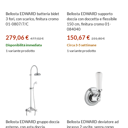
Bellosta EDWARD batteria bidet
Bellosta EDWARD supporto
3 fori, con scarico, finitura cromo
doccia con doccetta e flessibile
01-0807/7/C
150 cm, finitura cromo 01-
084040
279,06 €
150,67 €
477,02 €
231,80 €
Disponibilità immediata
Circa 3-5 settimane
1 variante prodotto
1 variante prodotto
Bellosta EDWARD gruppo doccia
Bellosta EDWARD deviatore ad
esterno, con asta doccia,
incasso 2 uscite, senza corpo