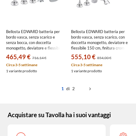
Bellosta EDWARD batteria per
Bellosta EDWARD batteria per
bordo vasca, senza scarico e
bordo vasca, senza scarico, con
senza bocca, con doccetta
doccetta monogetto, deviatore e
monogetto, deviatore e flessibile
flessibile 150 cm, finitura cromo
150 cm, finitura cromo 01-
01-0801/2/C
465,49 €
555,10 €
716,14 €
854,00 €
0801/20/C
Circa 3-5 settimane
Circa 3-5 settimane
1 variante prodotto
1 variante prodotto
1
di 2
Acquistare su Tavolla ha i suoi vantaggi