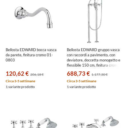
Bellosta EDWARD bocca vasca
Bellosta EDWARD gruppo vasca
da parete, finitura cromo 01-
con raccordi a pavimento, con
0803
deviatore, doccetta monogetto e
flessibile 150 cm, finitura cromo
01-0801/40/26/C
120,62 €
688,73 €
206,18 €
1.177,30 €
Circa 3-5 settimane
Circa 3-5 settimane
1 variante prodotto
1 variante prodotto