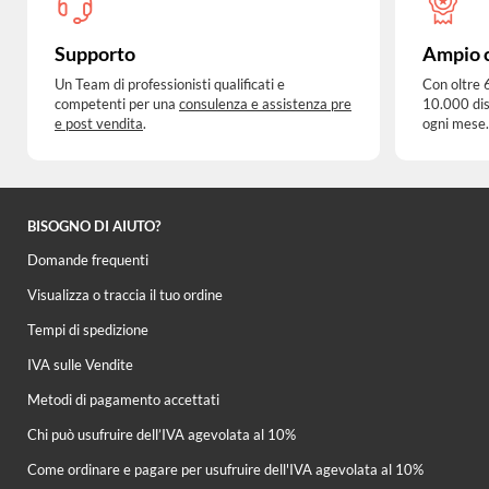
Supporto
Ampio 
Un Team di professionisti qualificati e
Con oltre 
competenti per una
consulenza e assistenza pre
10.000 dis
e post vendita
.
ogni mese.
BISOGNO DI AIUTO?
Domande frequenti
Visualizza o traccia il tuo ordine
Tempi di spedizione
IVA sulle Vendite
Metodi di pagamento accettati
Chi può usufruire dell’IVA agevolata al 10%
Come ordinare e pagare per usufruire dell'IVA agevolata al 10%