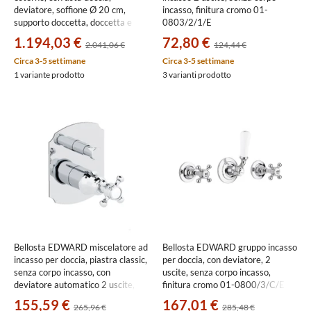
deviatore, soffione Ø 20 cm,
incasso, finitura cromo 01-
supporto doccetta, doccetta e
0803/2/1/E
flessibile 150 cm, finitura cromo
1.194,03 €
72,80 €
2.041,06 €
124,44 €
01-0809/5/1/C
Circa 3-5 settimane
Circa 3-5 settimane
1 variante prodotto
3 varianti prodotto
Bellosta EDWARD miscelatore ad
Bellosta EDWARD gruppo incasso
incasso per doccia, piastra classic,
per doccia, con deviatore, 2
senza corpo incasso, con
uscite, senza corpo incasso,
deviatore automatico 2 uscite,
finitura cromo 01-0800/3/C/E
finitura cromo 01-0800/M/K/E
155,59 €
167,01 €
265,96 €
285,48 €